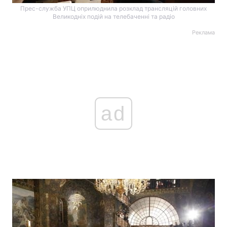
Прес-служба УПЦ оприлюднила розклад трансляцій головних
Великодніх подій на телебаченні та радіо
Реклама
ad