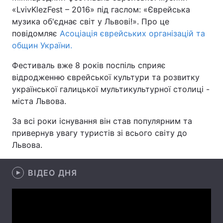
«LvivKlezFest – 2016» під гаслом: «Єврейська
музика об'єднає світ у Львові!». Про це
повідомляє
Асоціація єврейських організацій та
Головна
Війна
общин України.
Фестиваль вже 8 років поспіль сприяє
Україна
Політика
відродженню єврейської культури та розвитку
Економіка
Світ
української галицької мультикультурної столиці -
міста Львова.
Спорт
Наука
За всі роки існування він став популярним та
Техно і зв'язок
Лайт
привернув увагу туристів зі всього світу до
Львова.
Зброя
Інциденти
ВІДЕО ДНЯ
Здоров'я
Туризм
Цікавинки
Погода
Екологія
Регіони