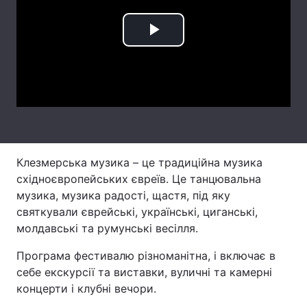
Лонгріди
Play
Відео з Youtube
Статті
Video
Інтерв'ю
Думки
Архів
Вакансії
Контакти
Клезмерська музика – це традиційна музика
східноєвропейських євреїв. Це танцювальна
Послуги
музика, музика радості, щастя, під яку
святкували єврейські, українські, циганські,
молдавські та румунські весілля.
Програма фестивалю різноманітна, і включає в
себе екскурсії та виставки, вуличні та камерні
концерти і клубні вечори.