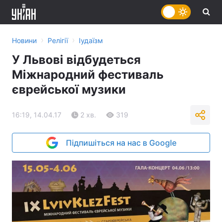
›
›
Новини
Релігії
Іудаїзм
У Львові відбудеться
Міжнародний фестиваль
єврейської музики
16:19, 14.04.17
2 хв.
319
Підпишіться на нас в Google