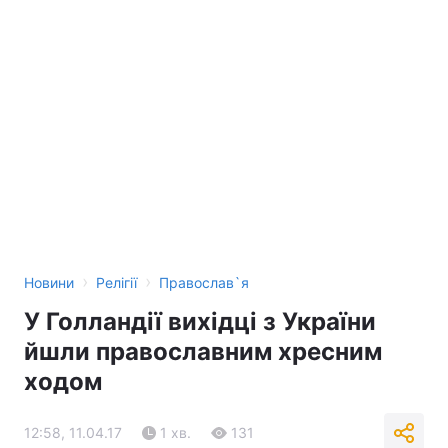
›
›
Новини
Релігії
Православ`я
У Голландії вихідці з України
йшли православним хресним
ходом
12:58, 11.04.17
1 хв.
131