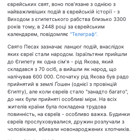
єврейських свят, воно пов'язане з однією з
найважливіших подій в єврейській історії - з
Виходом з єгипетського рабства близько 3300
років тому, в 2448 році за єврейським
Головна
Війна
календарем, повідомляє
"Телеграф".
Україна
Політика
Свято Песах зазначає ланцюг подій, внаслідок
яких євреї стали народом. Ізраїльтяни прийшли
Економіка
Світ
до Єгипету як одна сім'я - рід Якова, який
Спорт
Наука
складався з 70 осіб, а вийшли як народ, що
налічував 600 000. Спочатку рід Якова був радо
Техно і зв'язок
Лайт
прийнятий в землі Ґошен (однієї з провінцій
Єгипту), але коли євреїв стало "занадто багато",
Зброя
Інциденти
до них були прийняті особливі міри. На всіх
жителів країни була покладена трудова
Здоров'я
Туризм
повинність, на євреїв - особливо важка. Будинки
євреїв прослуховувалися, дружин розлучали з
Цікавинки
Погода
чоловіками, вбивали новонароджених хлопчиків.
Екологія
Регіони