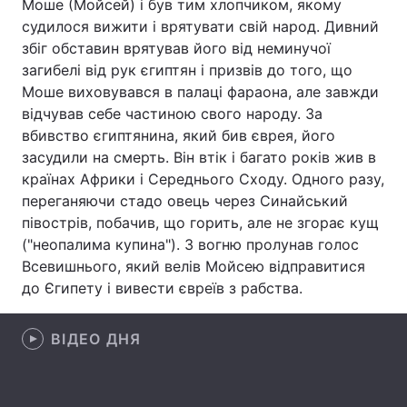
Моше (Мойсей) і був тим хлопчиком, якому
судилося вижити і врятувати свій народ. Дивний
Лонгріди
збіг обставин врятував його від неминучої
загибелі від рук єгиптян і призвів до того, що
Відео з Youtube
Статті
Моше виховувався в палаці фараона, але завжди
відчував себе частиною свого народу. За
Інтерв'ю
Думки
вбивство єгиптянина, який бив єврея, його
засудили на смерть. Він втік і багато років жив в
Архів
Вакансії
країнах Африки і Середнього Сходу. Одного разу,
переганяючи стадо овець через Синайський
Контакти
півострів, побачив, що горить, але не згорає кущ
("неопалима купина"). З вогню пролунав голос
Послуги
Всевишнього, який велів Мойсею відправитися
до Єгипету і вивести євреїв з рабства.
ВІДЕО ДНЯ