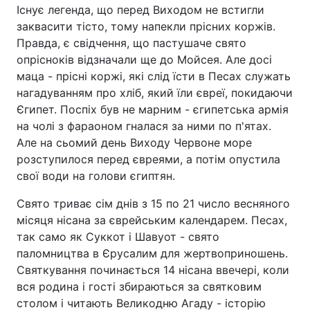
Існує легенда, що перед Виходом не встигли
заквасити тісто, тому напекли прісних коржів.
Правда, є свідчення, що пастушаче свято
опрісноків відзначали ще до Мойсея. Але досі
маца - прісні коржі, які слід їсти в Песах служать
нагадуванням про хліб, який їли євреї, покидаючи
Єгипет. Поспіх був не марним - єгипетська армія
на чолі з фараоном гналася за ними по п'ятах.
Але на сьомий день Виходу Червоне море
розступилося перед євреями, а потім опустила
свої води на голови єгиптян.
Свято триває сім днів з 15 по 21 число весняного
місяця нісана за єврейським календарем. Песах,
так само як Суккот і Шавуот - свято
паломництва в Єрусалим для жертвоприношень.
Святкування починається 14 нісана ввечері, коли
вся родина і гості збираються за святковим
столом і читають Великодню Агаду - історію