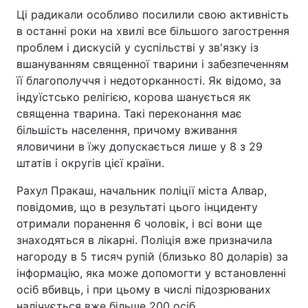
Ці радикали особливо посилили свою активність
в останні роки на хвилі все більшого загострення
проблем і дискусій у суспільстві у зв'язку із
вшануванням священної тварини і забезпеченням
її благополуччя і недоторканності. Як відомо, за
індуїстсько релігією, корова шанується як
священна тварина. Такі переконання має
більшість населення, причому вживання
яловичини в їжу допускається лише у 8 з 29
штатів і округів цієї країни.
Рахул Пракаш, начальник поліції міста Алвар,
повідомив, що в результаті цього інциденту
отримали поранення 6 чоловік, і всі вони ще
знаходяться в лікарні. Поліція вже призначила
нагороду в 5 тисяч рупій (близько 80 доларів) за
інформацію, яка може допомогти у встановленні
осіб вбивць, і при цьому в числі підозрюваних
налічується вже більше 200 осіб.