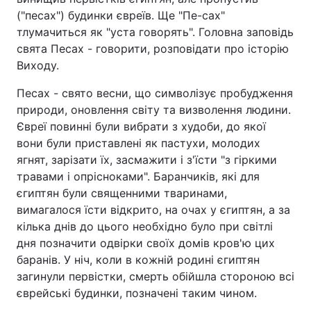
("песах") будинки євреїв. Ще "Пе-сах"
тлумачиться як "уста говорять". Головна заповідь
свята Песах - говорити, розповідати про історію
Виходу.
Песах - свято весни, що символізує пробудження
природи, оновлення світу та визволення людини.
Євреї повинні були вибрати з худоби, до якої
вони були приставлені як пастухи, молодих
ягнят, зарізати їх, засмажити і з'їсти "з гіркими
травами і опрісноками". Баранчиків, які для
єгиптян були священними тваринами,
вимагалося їсти відкрито, на очах у єгиптян, а за
кілька днів до цього необхідно було при світлі
дня позначити одвірки своїх домів кров'ю цих
баранів. У ніч, коли в кожній родині єгиптян
загинули первістки, смерть обійшла стороною всі
єврейські будинки, позначені таким чином.