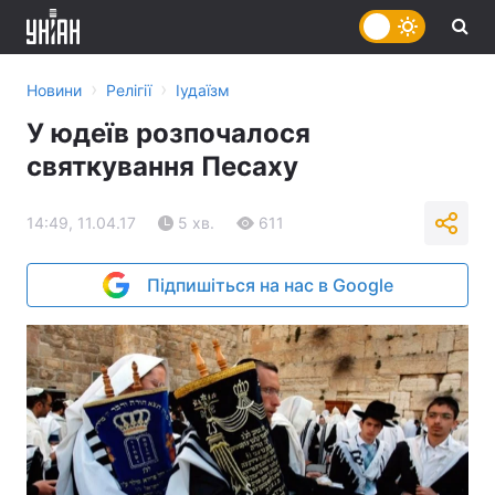
›
›
Новини
Релігії
Іудаїзм
У юдеїв розпочалося
святкування Песаху
14:49, 11.04.17
5 хв.
611
Підпишіться на нас в Google