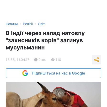
›
›
Новини
Релігії
Світ
В Індії через напад натовпу
"захисників корів" загинув
мусульманин
13:56, 11.04.17
2 хв.
110
Підпишіться на нас в Google