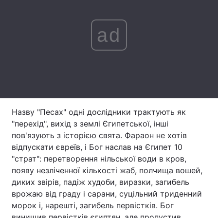
Тема оформлення
ad
Назву "Песах" одні дослідники трактують як
"перехід", вихід з землі Єгипетської, інші
пов'язують з історією свята. Фараон не хотів
відпускати євреїв, і Бог наслав на Єгипет 10
"страт": перетворення нільської води в кров,
появу незліченної кількості жаб, полчища вошей,
диких звірів, падіж худоби, виразки, загибель
врожаю від граду і сарани, суцільний триденний
морок і, нарешті, загибель первістків. Бог
винищив первістків єгиптян, але пропустив