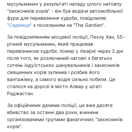
мусульманин у результаті нападу цілого натовпу
"захисників корів" - він був водієм автомобільної
фури для перевезення худоби, повідомляє
"Седмиця"
з посиланням на "The Gardian".
За повідомленням місцевої поліції, Пехлу Хан, 55-
річний мусульманин, який працював
перевізником худоби, помер у лікарні через 2 дні
після того, як розлючений натовп з багатьох
сотень індуїстських шанувальників і захисників
священних корів зупинив і розбив його
вантажівку, а самого водія сильно побили. Це
сталося на дорозі в місто Алвар у штаті
Раджастан.
За офіційними даними поліції, це вже десяте
вбивство за останні два роки, вчинене
організованими групами фанатичних "захисників
корів".