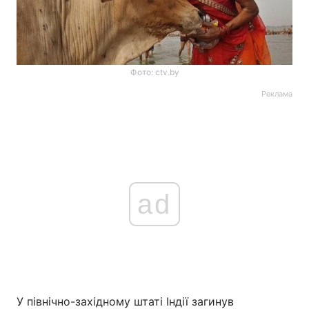
Фото: ctv.by
Реклама
ad
У північно-західному штаті Індії загинув