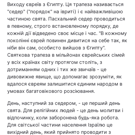
Виходу євреїв з Єгипту. Ця трапеза називається
"седер" ("порядок" на івриті) і є найважливішою
частиною свята. Пасхальний седер проводиться
в певному, строго встановленому порядку, де
кожній дії відведено своє місце і час. "В кожному
поколінні єврей повинен дивитися на себе так, як
ніби він сам, особисто вийшов з Єгипту".
Святкова трапеза в мільйонах єврейських сімей
у всіх країнах світу протягом століть, з
дотриманням одних і тих же звичаїв - це
дивовижне явище, що допомагає зрозуміти, як
вдалося євреям залишитися єдиним народом в
умовах багатовікового розсіювання.
День, наступний за седером, - це перший день
свята. Для релігійних людей - це день молитви і
відпочинку, коли заборонена будь-яка робота.
Для світської частини населення Ізраїлю це
вихідний день, який прийнято проводити з