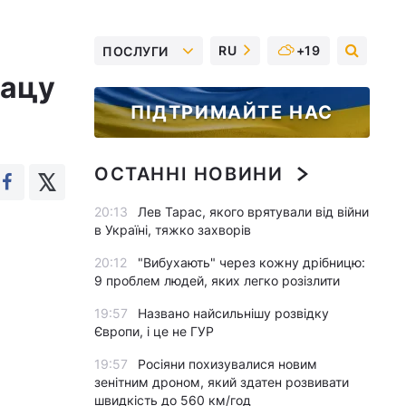
RU
+19
ПОСЛУГИ
мацу
ПІДТРИМАЙТЕ НАС
ОСТАННІ НОВИНИ
20:13
Лев Тарас, якого врятували від війни
в Україні, тяжко захворів
20:12
"Вибухають" через кожну дрібницю:
9 проблем людей, яких легко розізлити
19:57
Названо найсильнішу розвідку
Європи, і це не ГУР
19:57
Росіяни похизувалися новим
зенітним дроном, який здатен розвивати
швидкість до 560 км/год