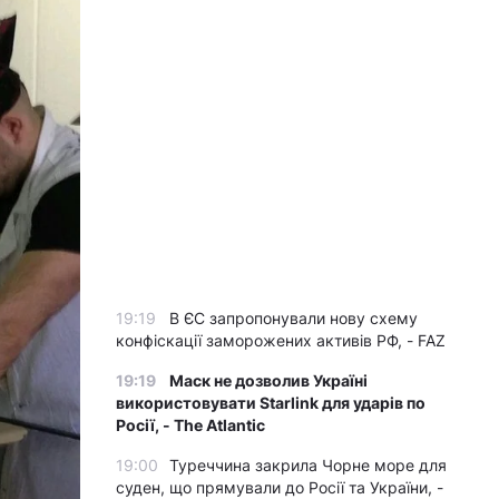
19:19
В ЄС запропонували нову схему
конфіскації заморожених активів РФ, - FAZ
19:19
Маск не дозволив Україні
використовувати Starlink для ударів по
Росії, - The Atlantic
19:00
Туреччина закрила Чорне море для
суден, що прямували до Росії та України, -