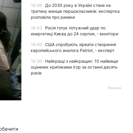
16:46
До 2030 року в Україні стане на
третину менше першокласників: експертка
розповіла про ризики
16:43
Росія готує потужний удар по
енергетиці Києва до 24 серпня, - монітори
16:40
США спробують зірвати створення
європейського аналога Patriot, - експерт
16:30
Найкращі з найкращих: 10 найвище
оцінених критиками ігор за останні десять
років
Реклама
побачити