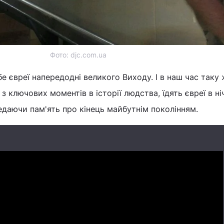
Фото: djc.com.ua
е євреї напередодні великого Виходу. І в наш час таку 
 з ключових моментів в історії людства, їдять євреї в ні
едаючи пам'ять про кінець майбутнім поколінням.