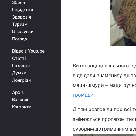
Зброя
Інциденти
Здоров'я
Туризм
Цікавинки
Погода
Відео з Youtube
Статті
Вихованці дошкільного ві
Інтерв'ю
Думки
відвідали знамениту дніп
Лонгріди
маци-шмури – маци ручно
Архів
громади.
Вакансії
Контакти
Дітям розповіли про всі 
змінюється протягом тися
суворим дотриманням всі