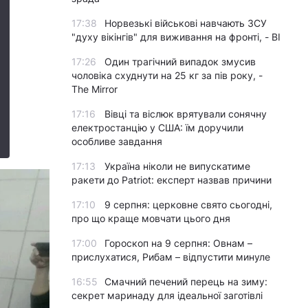
17:38
Норвезькі військові навчають ЗСУ
"духу вікінгів" для виживання на фронті, - BI
17:26
Один трагічний випадок змусив
чоловіка схуднути на 25 кг за пів року, -
The Mirror
17:16
Вівці та віслюк врятували сонячну
електростанцію у США: їм доручили
особливе завдання
17:13
Україна ніколи не випускатиме
ракети до Patriot: експерт назвав причини
17:10
9 серпня: церковне свято сьогодні,
про що краще мовчати цього дня
17:00
Гороскоп на 9 серпня: Овнам –
прислухатися, Рибам – відпустити минуле
16:55
Смачний печений перець на зиму:
секрет маринаду для ідеальної заготівлі