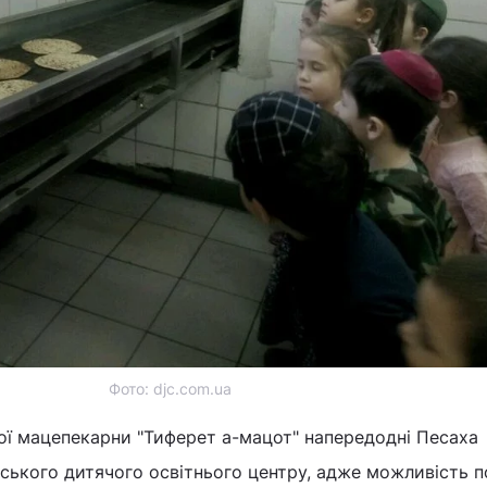
Фото: djc.com.ua
ої мацепекарни "Тиферет а-мацот" напередодні Песаха
йського дитячого освітнього центру, адже можливість 