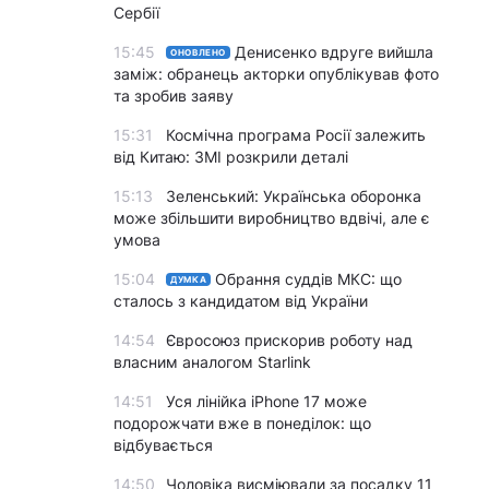
Сербії
15:45
Денисенко вдруге вийшла
ОНОВЛЕНО
заміж: обранець акторки опублікував фото
та зробив заяву
15:31
Космічна програма Росії залежить
від Китаю: ЗМІ розкрили деталі
15:13
Зеленський: Українська оборонка
може збільшити виробництво вдвічі, але є
умова
15:04
Обрання суддів МКС: що
ДУМКА
сталось з кандидатом від України
14:54
Євросоюз прискорив роботу над
власним аналогом Starlink
14:51
Уся лінійка iPhone 17 може
подорожчати вже в понеділок: що
відбувається
14:50
Чоловіка висміювали за посадку 11