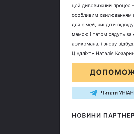
цей дивовижний процес – 
особливим хвилюванням г
для сімей, чиї діти відві
мамою і татом сядуть за с
афикомана, і знову відбуд
Ціндліхт» Наталія Козари
ДОПОМОЖ
Читати УНІАН
НОВИНИ ПАРТНЕР