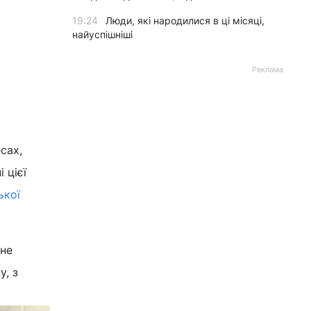
19:24
Люди, які народилися в ці місяці,
найуспішніші
Реклама
сах,
 цієї
ької
 не
у, з