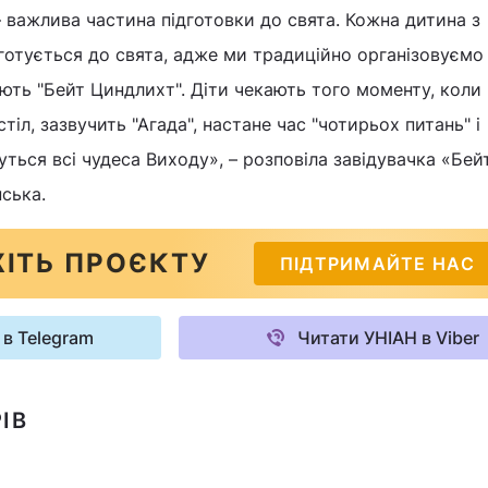
важлива частина підготовки до свята. Кожна дитина з
отується до свята, адже ми традиційно організовуємо
дують "Бейт Циндлихт". Діти чекають того моменту, коли
тіл, зазвучить "Агада", настане час "чотирьох питань" і
уться всі чудеса Виходу», – розповіла завідувачка «Бей
нська.
ІТЬ ПРОЄКТУ
ПІДТРИМАЙТЕ НАС
 в Telegram
Читати УНІАН в Viber
ІВ