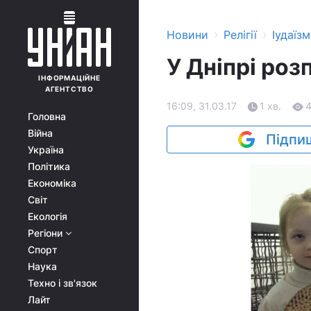
›
›
Новини
Релігії
Іудаїзм
У Дніпрі роз
ІНФОРМАЦІЙНЕ
АГЕНТСТВО
16:09, 31.03.17
1 хв.
4
Головна
Війна
Підпиш
Україна
Політика
Економіка
Світ
Екологія
Регіони
Спорт
Наука
Техно і зв'язок
Лайт