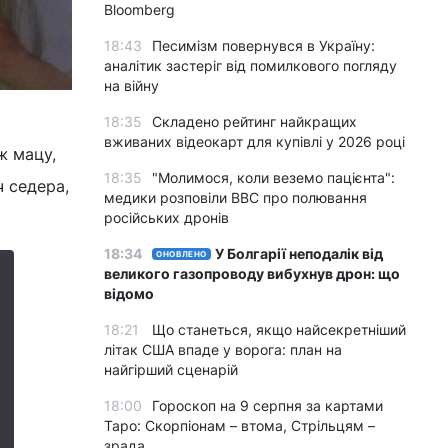
Bloomberg
18:43
Песимізм повернувся в Україну:
аналітик застеріг від помилкового погляду
на війну
18:35
Складено рейтинг найкращих
вживаних відеокарт для купівлі у 2026 році
ж мацу,
18:35
"Молимося, коли веземо пацієнта":
ч седера,
медики розповіли BBC про полювання
російських дронів
18:34
У Болгарії неподалік від
ОНОВЛЕНО
великого газопроводу вибухнув дрон: що
відомо
18:21
Що станеться, якщо найсекретніший
літак США впаде у ворога: план на
найгірший сценарій
18:00
Гороскоп на 9 серпня за картами
Таро: Скорпіонам – втома, Стрільцям –
зрада