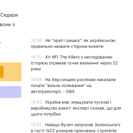
 Седери
 вони з
16:30
Не "орел і решка": як українською
т
правильно назвати сторони монети
16:11
Хіт №1 The Killers з несподіваною
історією отримав гучне визнання через 22
роки
16:09
На Херсонщині росіянам наказали
почати "вільне полювання" на
автотранспорт, - ОВА
16:03
Україна має знищувати пускові і
виробництво ракет: експерт сказав, що для
цього потрібно
15:57
Навіщо Вучич запросив Зеленського
в гості: NZZ розкрив приховану стратегію