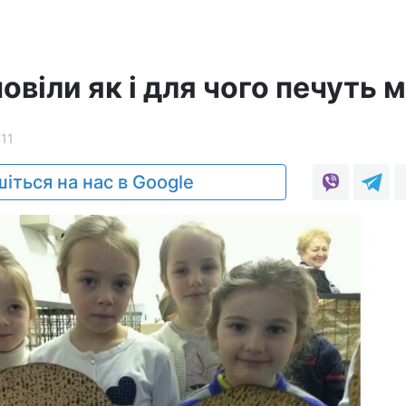
повіли як і для чого печуть 
11
іться на нас в Google