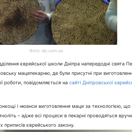
Фото: djc.com.ua
дділення єврейської школи Дніпра напередодні свята Пе
ровську мацепекарню, де були присутні при виготовленні
ї роботи, повідомляється на
сайті Дніпровської єврейс
тонкощі і нюанси виготовлення маци за технологією, що
чоліть – адже всі процеси в пекарні проводяться вручн
х приписів єврейського закону.