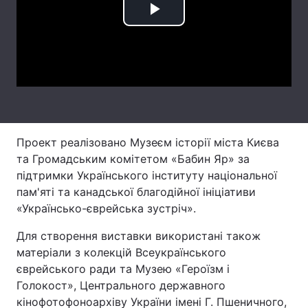
Play
Лонгріди
Video
Відео з Youtube
Статті
Інтерв'ю
Думки
Архів
Вакансії
Проект реалізовано Музеєм історії міста Києва
Контакти
та Громадським комітетом «Бабин Яр» за
підтримки Українського інституту національної
Послуги
пам'яті та канадської благодійної ініціативи
«Українсько-єврейська зустріч».
Для створення виставки використані також
матеріали з колекцій Всеукраїнського
єврейського ради та Музею «Героїзм і
Голокост», Центрального державного
кінофотофоноархіву України імені Г. Пшеничного,