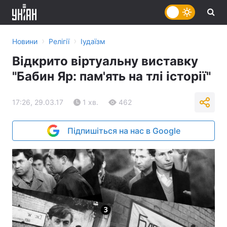
›
›
Новини
Релігії
Іудаїзм
Відкрито віртуальну виставку
"Бабин Яр: пам'ять на тлі історії"
17:26, 29.03.17
1 хв.
462
Підпишіться на нас в Google