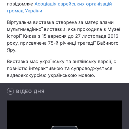
повідомляє
Асоціація єврейських організацій і
громад України
.
Віртуальна виставка створена за матеріалами
Головна
Війна
мультимедійної виставки, яка проходила в Музеї
історії Києва з 15 вересня до 27 листопада 2016
Україна
Політика
року, присвячена 75-й річниці трагедії Бабиного
Яру.
Економіка
Світ
Виставка має українську та англійську версії, є
Спорт
Наука
повністю інтерактивною та супроводжується
видеоекскурсією українською мовою.
Техно і зв'язок
Лайт
Зброя
Інциденти
ВІДЕО ДНЯ
Здоров'я
Туризм
Цікавинки
Погода
Екологія
Регіони