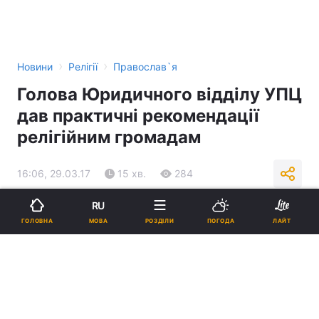
›
›
Новини
Релігії
Православ`я
Голова Юридичного відділу УПЦ
дав практичні рекомендації
релігійним громадам
16:06, 29.03.17
15 хв.
284
RU
Підпишіться на нас в Google
МОВА
ГОЛОВНА
РОЗДІЛИ
ПОГОДА
ЛАЙТ