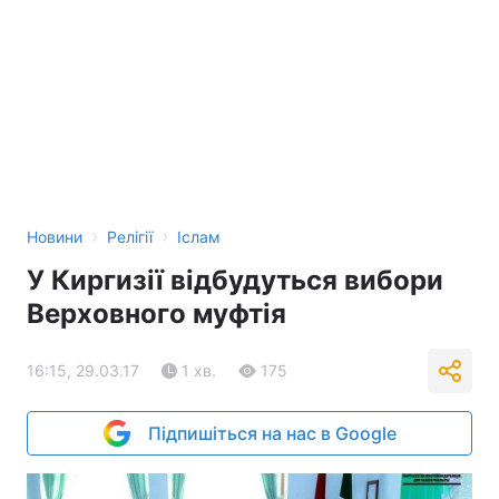
›
›
Новини
Релігії
Іслам
У Киргизії відбудуться вибори
Верховного муфтія
16:15, 29.03.17
1 хв.
175
Підпишіться на нас в Google