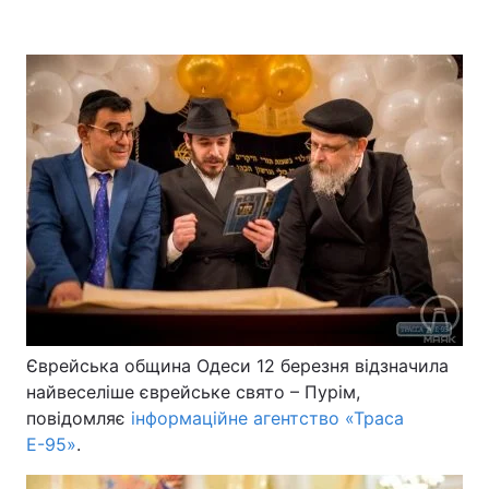
Головна
Війна
Україна
Політика
Економіка
Світ
Спорт
Наука
Техно і зв'язок
Лайт
Зброя
Інциденти
Єврейська община Одеси 12 березня відзначила
Здоров'я
Туризм
найвеселіше єврейське свято – Пурім,
повідомляє
інформаційне агентство «Траса
Цікавинки
Погода
Е-95»
.
Екологія
Регіони