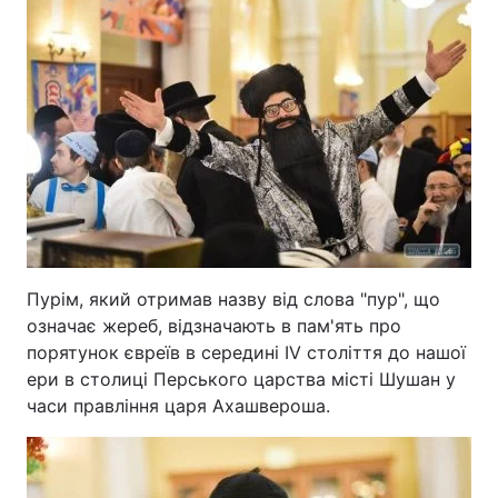
Лонгріди
Відео з Youtube
Статті
Інтерв'ю
Думки
Архів
Вакансії
Контакти
Пурім, який отримав назву від слова "пур", що
Послуги
означає жереб, відзначають в пам'ять про
порятунок євреїв в середині IV століття до нашої
ери в столиці Перського царства місті Шушан у
часи правління царя Ахашвероша.