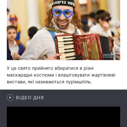
Тема оформлення
У це свято прийнято вбиратися в різні
маскарадні костюми і влаштовувати жартівливі
вистави, які називаються пурімшпіль.
ВІДЕО ДНЯ