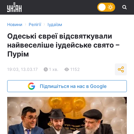
›
›
Новини
Релігії
Іудаїзм
Одеські євреї відсвяткували
найвеселіше іудейське свято –
Пурім
19:03, 13.03.17
1 хв.
1152
Підпишіться на нас в Google