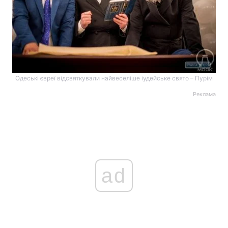
Одеські євреї відсвяткували найвеселіше іудейське свято – Пурім
Реклама
ad