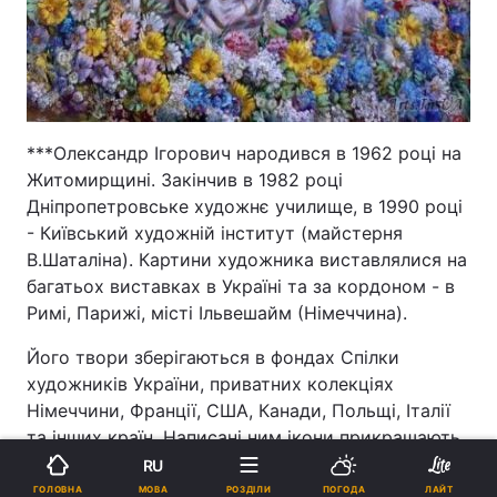
***Олександр Ігорович народився в 1962 році на
Житомирщині. Закінчив в 1982 році
Дніпропетровське художнє училище, в 1990 році
- Київський художній інститут (майстерня
В.Шаталіна). Картини художника виставлялися на
багатьох виставках в Україні та за кордоном - в
Римі, Парижі, місті Ільвешайм (Німеччина).
Його твори зберігаються в фондах Спілки
художників України, приватних колекціях
Німеччини, Франції, США, Канади, Польщі, Італії
та інших країн. Написані ним ікони прикрашають
церкви України і церкву святого Володимира в
RU
Парижі.
МОВА
ГОЛОВНА
РОЗДІЛИ
ПОГОДА
ЛАЙТ