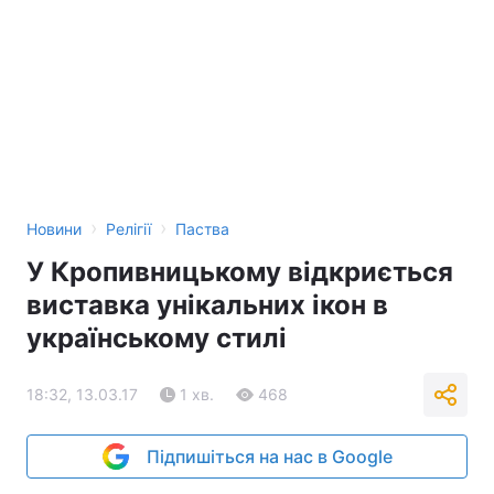
›
›
Новини
Релігії
Паства
У Кропивницькому відкриється
виставка унікальних ікон в
українському стилі
18:32, 13.03.17
1 хв.
468
Підпишіться на нас в Google