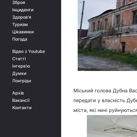
Зброя
Інциденти
Здоров'я
Туризм
Цікавинки
Погода
Відео з Youtube
Статті
Інтерв'ю
Думки
Лонгріди
Міський голова Дубна Вас
Архів
передати у власність Дубе
Вакансії
Контакти
міста, які нині руйнуютьс