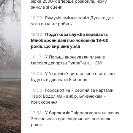
зірка 2000-х вперше розкрила, чому
зникла зі сцени
18:30
Румунія змінює течію Дунаю: для
чого вона це робить
18:22
Податкова служба передасть
Міноборони дані про чоловіків 18–60
років: що вирішив уряд
18:17
У Польщі анонсували плани з
масової депортації українців, - ЗМІ
18:04
У Україні з'явиться нове свято: що
будуть відзначати 8 серпня
18:00
Гороскоп на 7 серпня за картами
Таро: Водоліям - вибір, Близнюкам -
прискорення
17:58
У Єврокомісії відреагували на заяву
Зеленського про скорочення поставок
ракет