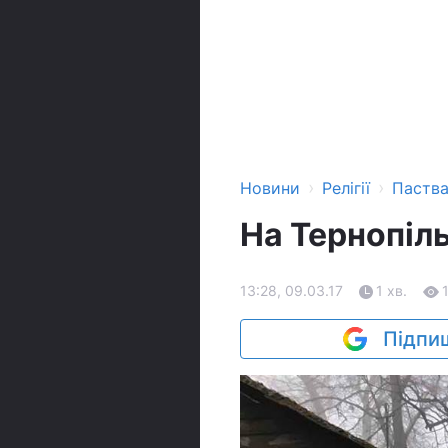
›
›
Новини
Релігії
Паств
На Тернопіл
13:28, 09.03.17
1 хв.
Підпиш