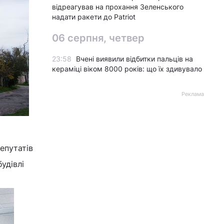
відреагував на прохання Зеленського
надати ракети до Patriot
06 серпня, четвер
23:58
Вчені виявили відбитки пальців на
кераміці віком 8000 років: що їх здивувало
Реклама
епутатів
удівлі