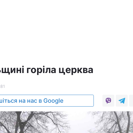
а
ьщині горіла церква
181
іться на нас в Google