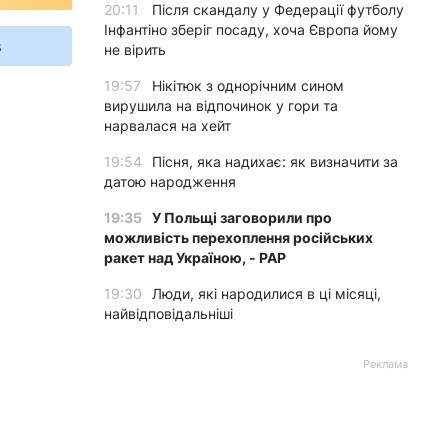
20:11
Після скандалу у Федерації футболу
Інфантіно зберіг посаду, хоча Європа йому
s
не вірить
19:57
Нікітюк з однорічним сином
вирушила на відпочинок у гори та
нарвалася на хейт
19:54
Пісня, яка надихає: як визначити за
датою народження
19:35
У Польщі заговорили про
можливість перехоплення російських
ракет над Україною, - PAP
19:30
Люди, які народилися в ці місяці,
найвідповідальніші
Реклама