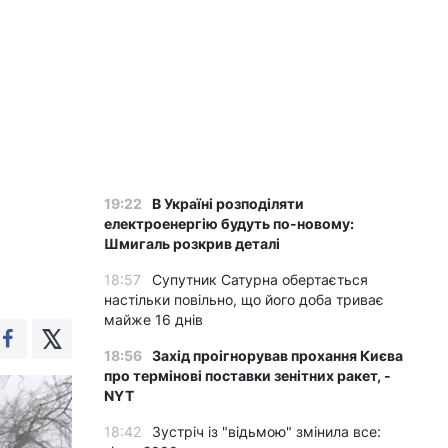
19:22
В Україні розподіляти
електроенергію будуть по-новому:
Шмигаль розкрив деталі
18:57
Супутник Сатурна обертається
настільки повільно, що його доба триває
майже 16 днів
18:56
Захід проігнорував прохання Києва
про термінові поставки зенітних ракет, -
NYT
18:42
Зустріч із "відьмою" змінила все: