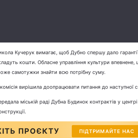
икола Кучерук вимагає, щоб Дубно спершу дало гаранті
 вкладуть кошти. Обласне управління культури впевнене,
оже самотужки знайти всю потрібну суму.
 комісія вирішила доопрацювати питання до наступної се
редала міській раді Дубна Будинок контрактів у центрі
нструкції.
ІТЬ ПРОЄКТУ
ПІДТРИМАЙТЕ НАС