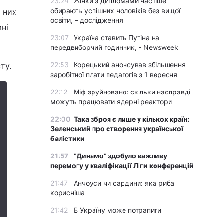
23:24
Жінки з дипломами частіше
обирають успішних чоловіків без вищої
а них
освіти, – дослідження
ні
23:07
Україна ставить Путіна на
передвиборчий годинник, - Newsweek
22:53
Корецький анонсував збільшення
ту.
заробітної плати педагогів з 1 вересня
22:12
Міф зруйновано: скільки насправді
можуть працювати ядерні реактори
22:00
Така зброя є лише у кількох країн:
Зеленський про створення української
балістики
21:57
"Динамо" здобуло важливу
перемогу у кваліфікації Ліги конференцій
21:47
Анчоуси чи сардини: яка риба
корисніша
21:42
В Україну може потрапити