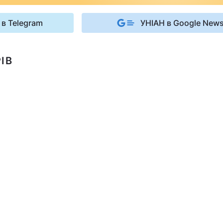
 в Telegram
УНІАН в Google New
ІВ