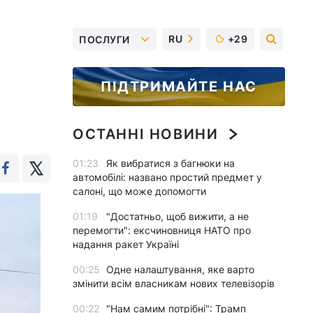
RU
+29
ПОСЛУГИ
ПІДТРИМАЙТЕ НАС
ОСТАННІ НОВИНИ
01:23
Як вибратися з багнюки на
автомобілі: названо простий предмет у
салоні, що може допомогти
01:19
"Достатньо, щоб вижити, а не
перемогти": ексчиновниця НАТО про
надання ракет Україні
00:25
Одне налаштування, яке варто
змінити всім власникам нових телевізорів
00:22
"Нам самим потрібні": Трамп