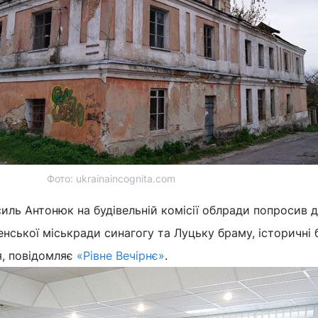
Фото: ukrainaincognita.com
иль Антонюк на будівельній комісії облради попросив д
нської міськради синагогу та Луцьку браму, історичні б
я, повідомляє
«Рівне Вечірнє»
.