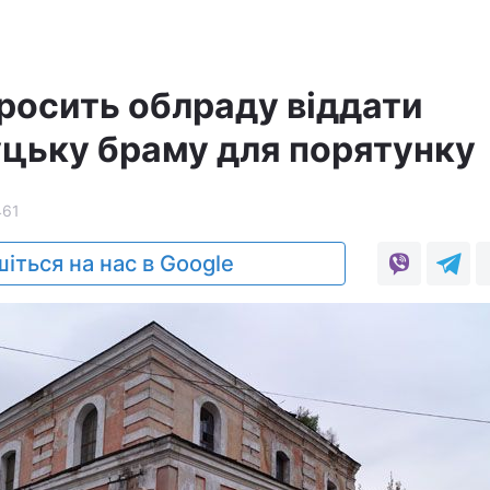
росить облраду віддати
Луцьку браму для порятунку
461
іться на нас в Google