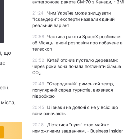
антидронова ракета CM-70 з Канади, - ЗМІ
21:24
Чим Україна може знищувати
"Іскандери": експерти назвали єдиний
реальний варіант
20:58
Частина ракети SpaceX розбилася
об Місяць: вчені розповіли про побачене в
телескоп
ї, що
20:52
Китай оточив пустелю деревами:
 що
через роки вона почала поглинати більше
CO₂
20:49
"Стародавній" римський театр,
сії.
популярний серед туристів, виявився
підробкою
 міста,
20:45
Ці знаки на долоні є не у всіх: що
вони означають
20:18
Дістатися "нуля" стає майже
неможливим завданням, - Business Insider