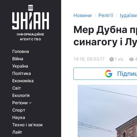
›
›
Новини
Релігії
Іудаїзм
Мер Дубна п
ІНФОРМАЦІЙНЕ
синагогу і 
АГЕНТСТВО
Головна
Війна
14:18, 09.03.17
1 хв.
Україна
Підпиш
Політика
Економіка
Світ
Екологія
Регіони
Спорт
Наука
Техно і зв'язок
Лайт