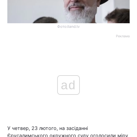
Фото:iland.tv
Реклама
ad
У четвер, 23 лютого, на засіданні
Єрусалимського окружного суду оголосили міру