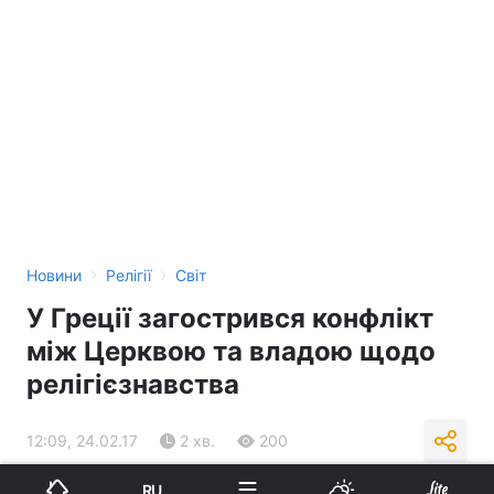
›
›
Новини
Релігії
Світ
У Греції загострився конфлікт
між Церквою та владою щодо
релігієзнавства
12:09, 24.02.17
2 хв.
200
RU