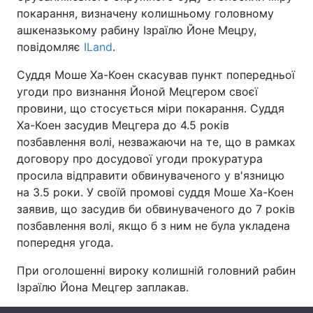
покарання, визначену колишньому головному
ашкеназькому рабину Ізраїлю Йоне Мецру,
повідомляє
ILand
.
Головна
Війна
Суддя Моше Ха-Коен скасував пункт попередньої
угоди про визнання Йоной Мецгером своєї
Україна
Політика
провини, що стосується міри покарання. Суддя
Економіка
Світ
Ха-Коен засудив Мецгера до 4.5 років
позбавлення волі, незважаючи на те, що в рамках
Спорт
Наука
договору про досудової угоди прокуратура
просила відправити обвинуваченого у в'язницю
Техно і зв'язок
Лайт
на 3.5 роки. У своїй промові суддя Моше Ха-Коен
заявив, що засудив би обвинуваченого до 7 років
Зброя
Інциденти
позбавлення волі, якщо б з ним не була укладена
попередня угода.
Здоров'я
Туризм
При оголошенні вироку колишній головний рабин
Цікавинки
Погода
Ізраїлю Йона Мецгер заплакав.
Екологія
Регіони