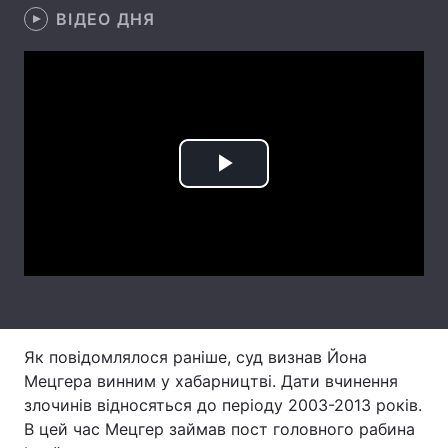
ВІДЕО ДНЯ
Лонгріди
Відео з Youtube
Статті
Інтерв'ю
Думки
Play
Архів
Вакансії
Video
Контакти
Послуги
Як повідомлялося раніше, суд визнав Йона
Мецгера винним у хабарництві. Дати вчинення
злочинів відносяться до періоду 2003-2013 років.
В цей час Мецгер займав пост головного рабина