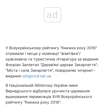
ad
У Всеукраїнському рейтингу "Книжка року 2016"
отримали І місце у номінації "візитівка"/
краєзнавча та туристична література за видання:
Флоріан Заплетал "Дерев’яні церкви Закарпаття";
"Міста і села Закарпаття", повідомляє інтернет-
видання
uzhgorod.net.ua.
В Національній бібліотеці України імені
Вернадського відбулася урочиста церемонія
вшанування переможців XVIII Всеукраїнського
рейтингу "Книжка року 2016".