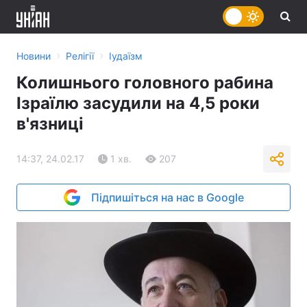
›
›
Новини
Релігії
Іудаїзм
Колишнього головного рабина
Ізраїлю засудили на 4,5 роки
в'язниці
14:37, 24.02.17
1 хв.
207
Підпишіться на нас в Google