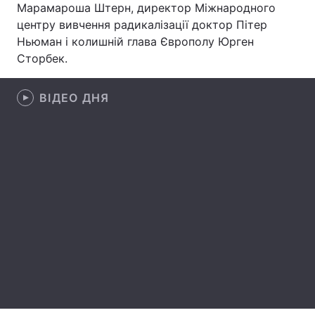
Марамароша Штерн, директор Міжнародного
центру вивчення радикалізації доктор Пітер
Лонгріди
Ньюман і колишній глава Європолу Юрген
Сторбек.
Відео з Youtube
Статті
Інтерв'ю
ВІДЕО ДНЯ
Думки
Архів
Вакансії
Контакти
Послуги