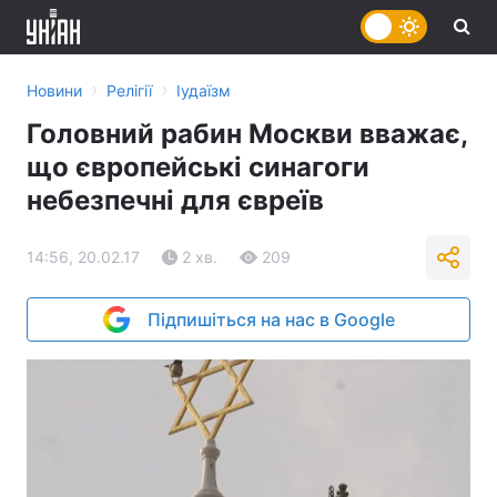
›
›
Новини
Релігії
Іудаїзм
Головний рабин Москви вважає,
що європейські синагоги
небезпечні для євреїв
14:56, 20.02.17
2 хв.
209
Підпишіться на нас в Google