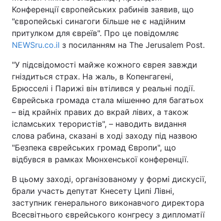
Конференції європейських рабинів заявив, що
"європейські синагоги більше не є надійним
притулком для євреїв". Про це повідомляє
Головна
Війна
NEWSru.co.il
з посиланням на The Jerusalem Post.
"У підсвідомості майже кожного єврея завжди
Україна
Політика
гніздиться страх. На жаль, в Копенгагені,
Економіка
Світ
Брюсселі і Парижі він втілився у реальні події.
Єврейська громада стала мішенню для багатьох
Спорт
Наука
– від крайніх правих до вкрай лівих, а також
ісламських терористів", – наводить видання
Техно і зв'язок
Лайт
слова рабина, сказані в ході заходу під назвою
"Безпека єврейських громад Європи", що
Зброя
Інциденти
відбувся в рамках Мюнхенської конференції.
Здоров'я
Туризм
В цьому заході, організованому у формі дискусії,
брали участь депутат Кнесету Ципі Лівні,
Цікавинки
Погода
заступник генерального виконавчого директора
Всесвітнього єврейського конгресу з дипломатії
Екологія
Регіони