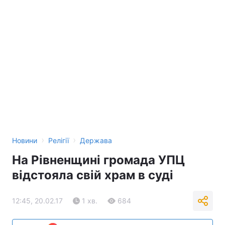
›
›
Новини
Релігії
Держава
На Рівненщині громада УПЦ
відстояла свій храм в суді
12:45, 20.02.17
1 хв.
684