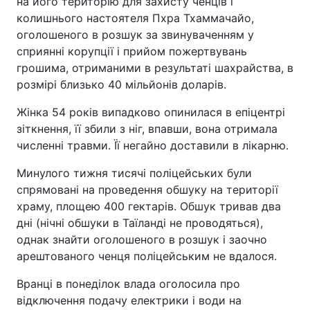
на його територію для захисту ченців і
колишнього настоятеля Пхра Тхаммачайо,
оголошеного в розшук за звинуваченням у
сприянні корупції і прийом пожертвувань
грошима, отриманими в результаті шахрайства, в
розмірі близько 40 мільйонів доларів.
Жінка 54 років випадково опинилася в епіцентрі
зіткнення, її збили з ніг, впавши, вона отримала
численні травми. Її негайно доставили в лікарню.
Минулого тижня тисячі поліцейських були
спрямовані на проведення обшуку на території
храму, площею 400 гектарів. Обшук тривав два
дні (нічні обшуки в Таїланді не проводяться),
однак знайти оголошеного в розшук і заочно
арештованого ченця поліцейським не вдалося.
Вранці в понеділок влада оголосила про
відключення подачу електрики і води на