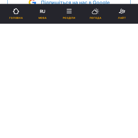
Підпишіться на нас в Google
RU
МОВА
ГОЛОВНА
РОЗДІЛИ
ПОГОДА
ЛАЙТ
Фото: rivne.church.ua
Реклама
ad