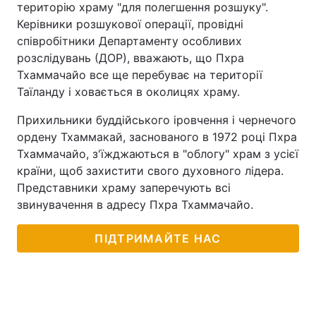
територію храму "для полегшення розшуку".
Керівники розшукової операції, провідні
співробітники Департаменту особливих
розслідувань (ДОР), вважають, що Пхра
Тхаммачайо все ще перебуває на території
Таїланду і ховається в околицях храму.
Прихильники буддійського іровчення і чернечого
ордену Тхаммакай, заснованого в 1972 році Пхра
Тхаммачайо, з'їжджаються в "облогу" храм з усієї
країни, щоб захистити свого духовного лідера.
Представники храму заперечують всі
звинувачення в адресу Пхра Тхаммачайо.
ПІДТРИМАЙТЕ НАС