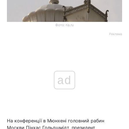
Фото: ria.ru
Реклама
ad
На конференції в Мюнхені головний рабин
Москви Пінхас Гольдшмідт, президент