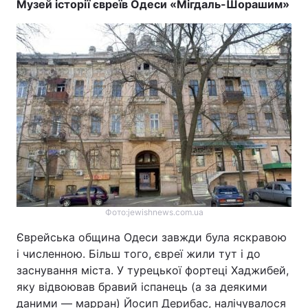
Музей історії євреїв Одеси «Мігдаль-Шорашим»
Фото:jewishnews.com.ua
Єврейська община Одеси завжди була яскравою
і численною. Більш того, євреї жили тут і до
заснування міста. У турецької фортеці Хаджибей,
яку відвоював бравий іспанець (а за деякими
даними — марран) Йосип Дерибас, налічувалося