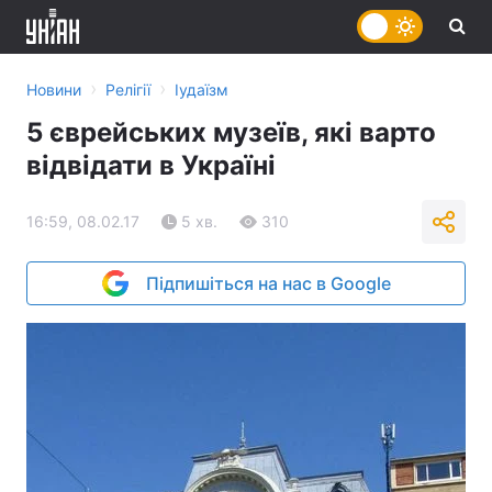
›
›
Новини
Релігії
Іудаїзм
5 єврейських музеїв, які варто
відвідати в Україні
16:59, 08.02.17
5 хв.
310
Підпишіться на нас в Google