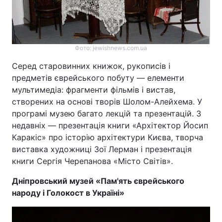
Фото: jewishnews.com.ua
Серед старовинних книжок, рукописів і
предметів єврейського побуту — елементи
мультимедіа: фрагменти фільмів і вистав,
створених на основі творів Шолом-Алейхема. У
програмі музею багато лекцій та презентацій. З
недавніх — презентація книги «Архітектор Йосип
Каракіс» про історію архітектури Києва, творча
виставка художниці Зої Лерман і презентація
книги Сергія Черепанова «Місто Світів».
Дніпровський музей «Пам'ять єврейського
народу і Голокост в Україні»