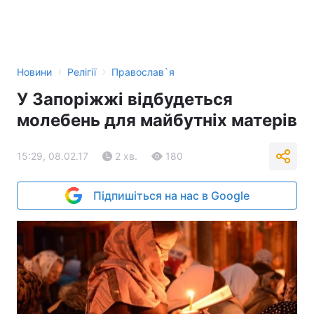
›
›
Новини
Релігії
Православ`я
У Запоріжжі відбудеться
молебень для майбутніх матерів
15:29, 08.02.17
2 хв.
180
Підпишіться на нас в Google