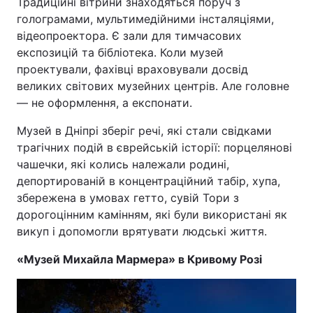
Традиційні вітрини знаходяться поруч з
голограмами, мультимедійними інсталяціями,
відеопроектора. Є зали для тимчасових
експозицій та бібліотека. Коли музей
проектували, фахівці враховували досвід
великих світових музейних центрів. Але головне
— не оформлення, а експонати.
Музей в Дніпрі зберіг речі, які стали свідками
трагічних подій в єврейській історії: порцелянові
чашечки, які колись належали родині,
депортированій в концентраційний табір, хупа,
збережена в умовах гетто, сувій Тори з
дорогоцінним камінням, які були використані як
викуп і допомогли врятувати людські життя.
«Музей Михайла Мармера» в Кривому Розі