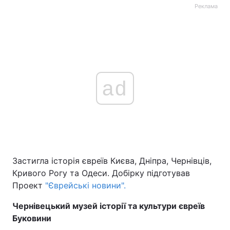
Реклама
Головна
Війна
Україна
Політика
ad
Економіка
Світ
Спорт
Наука
Техно і зв'язок
Лайт
Зброя
Інциденти
Застигла історія євреїв Києва, Дніпра, Чернівців,
Кривого Рогу та Одеси. Добірку підготував
Здоров'я
Туризм
Проект
"Єврейські новини".
Цікавинки
Погода
Чернівецький музей історії та культури євреїв
Буковини
Екологія
Регіони