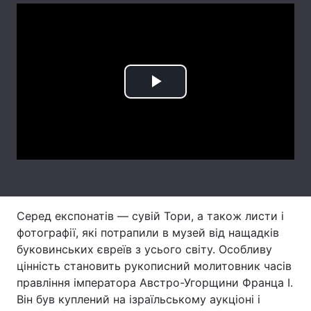
Play
Video
Серед експонатів — сувій Тори, а також листи і
фотографії, які потрапили в музей від нащадків
буковинських євреїв з усього світу. Особливу
цінність становить рукописний молитовник часів
правління імператора Австро-Угорщини Франца I.
Він був куплений на ізраїльському аукціоні і