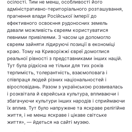
осілості. Тим не менш, особливості його
адміністративно-територіального розташування,
прагнення влади Російської імперії до
ефективного освоєння рудоносних земель
давали можливість євреям користуватися
певними привілеями. З часом це допомогло
євреям зайняти лідируючі позиції в економіці
краю. Тому на Криворіжжі євреї домоглися
реальної рівності з представниками інших націй.
Тут була рідкісна не тільки для тих років
терпимість, толерантність, взаємоповага і
співпраця людей різних національностей і
віросповідань. Разом з українською розвивалась
і розквітала й єврейська культура, впливаючи і
збагачуючи культури інших народів і сприймаючи
їх вплив. Тут було напружене та яскраве релігійне
життя, і не менш яскраве і цікаве світське
життя», — йдеться на сайті музею.