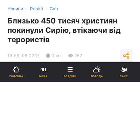
›
›
Новини
Релігії
Світ
Близько 450 тисяч християн
покинули Сирію, втікаючи від
терористів
13:56, 08.02.17
0 хв.
252
RU
Підпишіться на нас в Google
МОВА
ГОЛОВНА
РОЗДІЛИ
ПОГОДА
ЛАЙТ