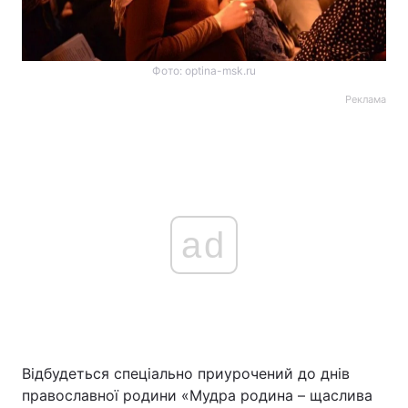
Фото: optina-msk.ru
Реклама
ad
Відбудеться спеціально приурочений до днів
православної родини «Мудра родина – щаслива