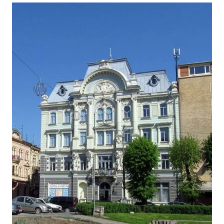
Лонгріди
Відео з Youtube
Статті
Інтерв'ю
Думки
Архів
Вакансії
Контакти
Послуги