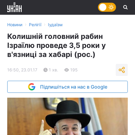
›
›
Новини
Релігії
Іудаїзм
Колишній головний рабин
Ізраїлю проведе 3,5 роки у
в'язниці за хабарі (рос.)
16:50, 23.01.17
1 хв.
195
Підпишіться на нас в Google