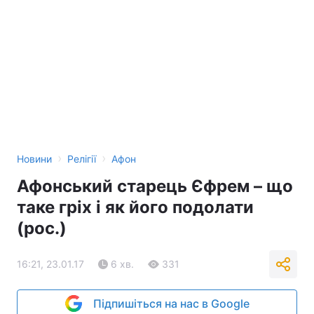
›
›
Новини
Релігії
Афон
Афонський старець Єфрем – що
таке гріх і як його подолати
(рос.)
16:21, 23.01.17
6 хв.
331
Підпишіться на нас в Google