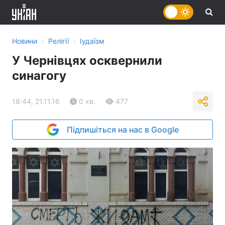
›
›
Новини
Релігії
Іудаїзм
У Чернівцях осквернили
синагогу
18:44, 21.11.16
0 хв.
477
Підпишіться на нас в Google