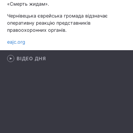
«Смерть жидам».
Чернівецька єврейська громада відзначає
оперативну реакцію представників
Головна
Війна
правоохоронних органів.
Україна
Політика
eajc.org
Економіка
Світ
ВІДЕО ДНЯ
Спорт
Наука
Техно і зв'язок
Лайт
Зброя
Інциденти
Здоров'я
Туризм
Цікавинки
Погода
Екологія
Регіони