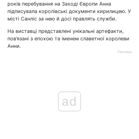
років перебування на Заході Європи Анна
підписувала королівські документи кирилицею. У
місті Санліс за нею й досі правлять служби.
На виставці представлені унікальні артефакти,
пов’язані з епохою та іменем славетної королеви
Анни.
Реклама
ad