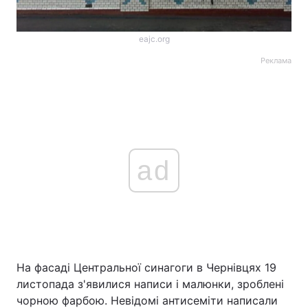
eajc.org
Реклама
ad
На фасаді Центральної синагоги в Чернівцях 19
листопада з'явилися написи і малюнки, зроблені
чорною фарбою. Невідомі антисеміти написали