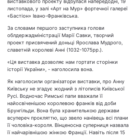
виставкового проекту відбулася напередодні, 19
листопада, у залі «Арт на Мур» фортечної галереї
«Бастіон» Івано-Франківська.
За словами першого заступника голови
облдержадміністрації Марії Савки, творчий
проект присвячений доньці Ярослава Мудрого,
славетній королеві Анні (1032-1075рр.).
«Ця виставка дозволяє нам гортати сторінки
історії України», - наголосила вона.
Як наголосили організатори виставки, про Анну
Київську не згадує жодний з літописів Київської
Русі. Водночас Римські папи вважали її
найосвіченішою королевою франків від доби
Брунгільди. Вона була хранителькою держави
всупереч прокляттю, що звело нанівець всі плани
її чоловіка-короля. Вінценосна суперниця назвала
її найчарівнішою жінкою Франції. Навіть після 15