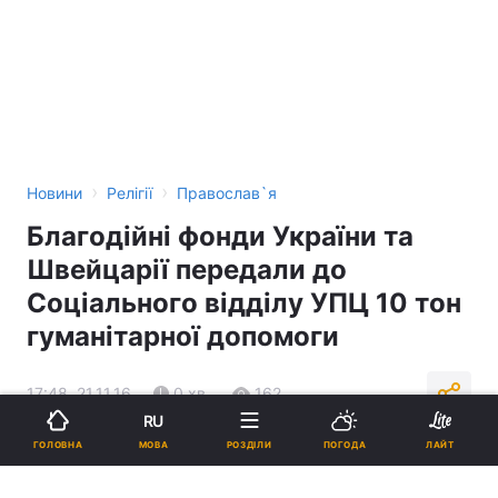
›
›
Новини
Релігії
Православ`я
Благодійні фонди України та
Швейцарії передали до
Соціального відділу УПЦ 10 тон
гуманітарної допомоги
17:48, 21.11.16
0 хв.
162
RU
МОВА
ГОЛОВНА
РОЗДІЛИ
ПОГОДА
ЛАЙТ
Підпишіться на нас в Google