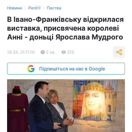
›
›
Новини
Релігії
Паства
В Івано-Франківську відкрилася
виставка, присвячена королеві
Анні - доньці Ярослава Мудрого
18:24, 21.11.16
2 хв.
215
Підпишіться на нас в Google