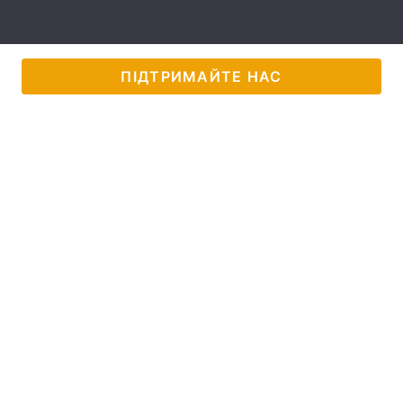
Лонгріди
ПІДТРИМАЙТЕ НАС
Відео з Youtube
Статті
Інтерв'ю
Думки
Архів
Вакансії
Контакти
Послуги