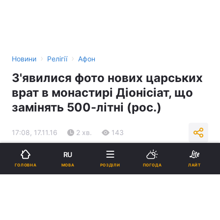
›
›
Новини
Релігії
Афон
З'явилися фото нових царських
врат в монастирі Діонісіат, що
замінять 500-літні (рос.)
17:08, 17.11.16
2 хв.
143
RU
Підпишіться на нас в Google
МОВА
ГОЛОВНА
РОЗДІЛИ
ПОГОДА
ЛАЙТ