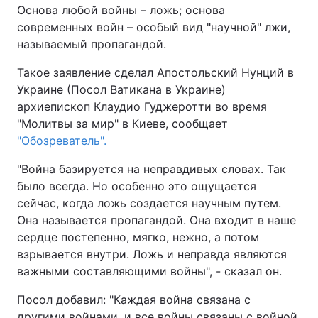
Основа любой войны – ложь; основа
современных войн – особый вид "научной" лжи,
называемый пропагандой.
Такое заявление сделал Апостольский Нунций в
Украине (Посол Ватикана в Украине)
архиепископ Клаудио Гуджеротти во время
"Молитвы за мир" в Киеве, сообщает
"Обозреватель".
"Война базируется на неправдивых словах. Так
было всегда. Но особенно это ощущается
сейчас, когда ложь создается научным путем.
Она называется пропагандой. Она входит в наше
сердце постепенно, мягко, нежно, а потом
взрывается внутри. Ложь и неправда являются
важными составляющими войны", - сказал он.
Посол добавил: "Каждая война связана с
другими войнами, и все войны связаны с войной,