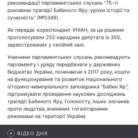
рекомендації парламентських слухань ”75-ті
роковини трагедії Бабиного Яру: уроки історії та
сучасність” (№5349).
Головна
Війна
Як передає кореспондент УНІАН, за це рішення
проголосували 252 народних депутата із 350,
Україна
Політика
зареєстрованих у сесійній залі.
Економіка
Світ
Учасники парламентських слухань рекомендують
парламенту і уряду передбачати у державних
Спорт
Наука
бюджетах України, починаючи з 2017 року, кошти
на функціонування та розвиток Національного
Техно і зв'язок
Лайт
історико-меморіального заповідника ”Бабин Яр”;
підтримувати проведення наукових досліджень
Зброя
Інциденти
трагедії Бабиного Яру, Голокосту, інших злочинів
Здоров'я
Туризм
проти людства, вчинених тоталітарними
режимами на території України.
Цікавинки
Погода
ВІДЕО ДНЯ
Екологія
Регіони