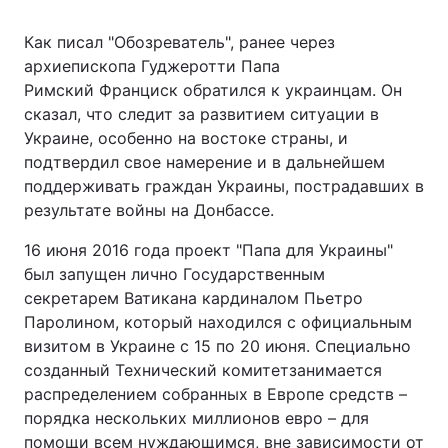
Как писал "Обозреватель", ранее через
архиепископа Гуджеротти Папа
Римский Франциск обратился к украинцам. Он
сказал, что следит за развитием ситуации в
Украине, особенно на востоке страны, и
подтвердил свое намерение и в дальнейшем
поддерживать граждан Украины, пострадавших в
результате войны на Донбассе.
16 июня 2016 года проект "Папа для Украины"
был запущен лично Государственным
секретарем Ватикана кардиналом Пьетро
Паролином, который находился с официальным
визитом в Украине с 15 по 20 июня. Специально
созданный Технический комитетзанимается
распределением собранных в Европе средств –
порядка нескольких миллионов евро – для
помощи всем нуждающимся, вне зависимости от