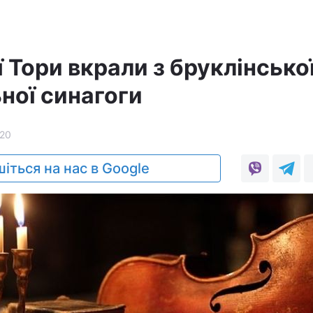
 Тори вкрали з бруклінсько
ної синагоги
20
іться на нас в Google