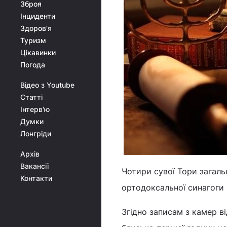
Зброя
Інциденти
Здоров'я
Туризм
Цікавинки
Погода
Відео з Youtube
Статті
Інтерв'ю
Думки
Лонгріди
Архів
Вакансії
Чотири сувої Тори загаль
Контакти
ортодоксальної синагоги 
Згідно записам з камер в