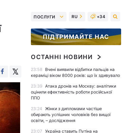
RU
+34
ПОСЛУГИ
ї
ПІДТРИМАЙТЕ НАС
ОСТАННІ НОВИНИ
23:58
Вчені виявили відбитки пальців на
кераміці віком 8000 років: що їх здивувало
23:39
Атака дронів на Москву: аналітики
оцінили ефективність роботи російської
ППО
23:24
Жінки з дипломами частіше
обирають успішних чоловіків без вищої
освіти, – дослідження
23:07
Україна ставить Путіна на