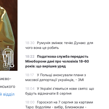
18:30
Румунія змінює течію Дунаю: для
чого вона це робить
18:22
Податкова служба передасть
Міноборони дані про чоловіків 18–60
років: що вирішив уряд
18:17
У Польщі анонсували плани з
Києво-
масової депортації українців, - ЗМІ
инського
18:04
У Україні з'явиться нове свято: що
будуть відзначати 8 серпня
 відділ
18:00
Гороскоп на 7 серпня за картами
Таро: Водоліям - вибір, Близнюкам -