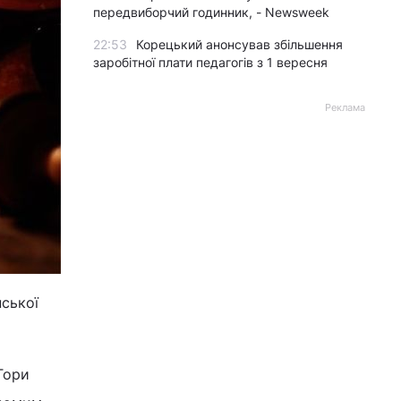
передвиборчий годинник, - Newsweek
22:53
Корецький анонсував збільшення
заробітної плати педагогів з 1 вересня
Реклама
нської
Тори