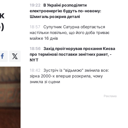
19:22
В Україні розподіляти
електроенергію будуть по-новому:
к
Шмигаль розкрив деталі
)
18:57
Супутник Сатурна обертається
настільки повільно, що його доба триває
майже 16 днів
18:56
Захід проігнорував прохання Києва
про термінові поставки зенітних ракет, -
NYT
18:42
Зустріч із "відьмою" змінила все:
зірка 2000-х вперше розкрила, чому
зникла зі сцени
Реклама