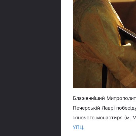
Блаженніший Митрополит К
Печерській Лаврі побесід
жіночого монастиря (м. М
УПЦ.