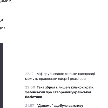
ідомим,
ди
щих
22:12
Міф зруйновано: скільки насправді
можуть працювати ядерні реактори
22:00
Така зброя є лише у кількох країн:
Зеленський про створення української
балістики
21:57
"Динамо" здобуло важливу