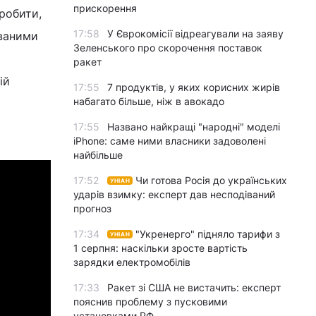
прискорення
робити,
17:58
У Єврокомісії відреагували на заяву
ованими
Зеленського про скорочення поставок
ракет
ій
17:55
7 продуктів, у яких корисних жирів
набагато більше, ніж в авокадо
17:55
Названо найкращі "народні" моделі
iPhone: саме ними власники задоволені
найбільше
17:52
Чи готова Росія до українських
УНІАН
ударів взимку: експерт дав несподіваний
прогноз
17:34
"Укренерго" підняло тарифи з
УНІАН
1 серпня: наскільки зросте вартість
зарядки електромобілів
17:33
Ракет зі США не вистачить: експерт
пояснив проблему з пусковими
установками РФ