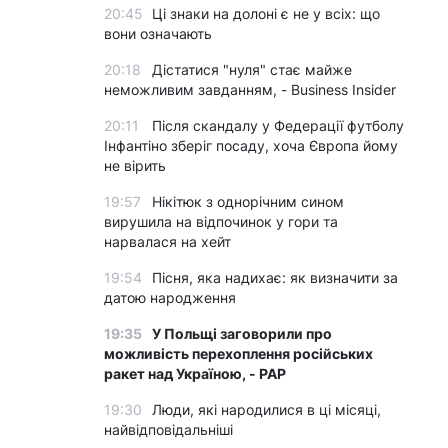
20:45
Ці знаки на долоні є не у всіх: що
вони означають
20:18
Дістатися "нуля" стає майже
неможливим завданням, - Business Insider
20:11
Після скандалу у Федерації футболу
Інфантіно зберіг посаду, хоча Європа йому
не вірить
19:57
Нікітюк з однорічним сином
вирушила на відпочинок у гори та
нарвалася на хейт
19:54
Пісня, яка надихає: як визначити за
датою народження
19:35
У Польщі заговорили про
можливість перехоплення російських
ракет над Україною, - PAP
19:30
Люди, які народилися в ці місяці,
найвідповідальніші