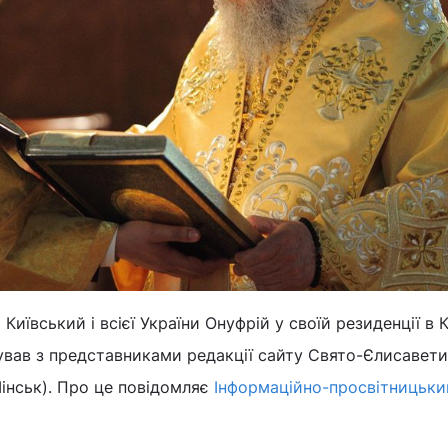
иївський і всієї України Онуфрій у своїй резиденції в 
ував з представниками редакції сайту Свято-Єлисавет
інськ). Про це повідомляє
Інформаційно-просвітницький