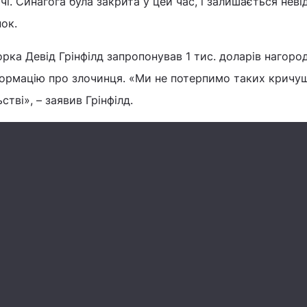
і. Синагога була закрита у цей час, і залишається нев
нок.
рка Девід Грінфілд запропонував 1 тис. доларів нагоро
формацію про злочинця. «Ми не потерпимо таких кричу
стві», – заявив Грінфілд.