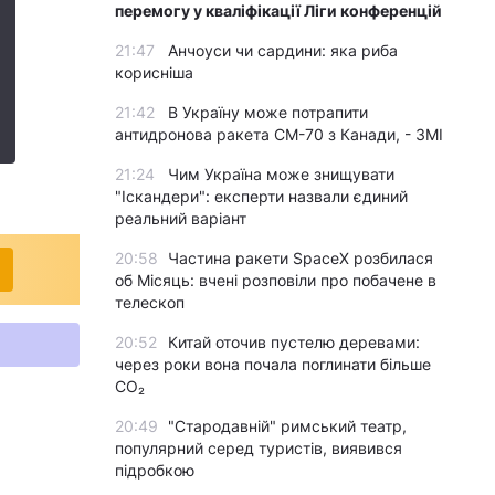
перемогу у кваліфікації Ліги конференцій
21:47
Анчоуси чи сардини: яка риба
корисніша
21:42
В Україну може потрапити
антидронова ракета CM-70 з Канади, - ЗМІ
21:24
Чим Україна може знищувати
"Іскандери": експерти назвали єдиний
реальний варіант
20:58
Частина ракети SpaceX розбилася
об Місяць: вчені розповіли про побачене в
телескоп
20:52
Китай оточив пустелю деревами:
через роки вона почала поглинати більше
CO₂
20:49
"Стародавній" римський театр,
популярний серед туристів, виявився
підробкою