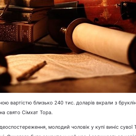
ною вартістю близько 240 тис. доларів вкрали з бруклі
на свято Сімхат Тора.
ідеоспостереження, молодий чоловік у купі виніс сувої 