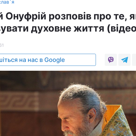
слав`я
Онуфрій розповів про те, я
увати духовне життя (відео
61
іться на нас в Google