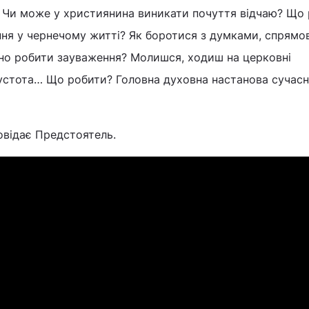
 Чи може у християнина виникати почуття відчаю? Що 
ння у чернечому житті? Як боротися з думками, спрям
но робити зауваження? Молишся, ходиш на церковні
пустота… Що робити? Головна духовна настанова сучасн
повідає Предстоятель.