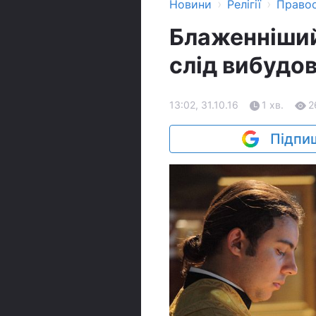
›
›
Новини
Релігії
Право
Блаженніший 
слід вибудов
13:02, 31.10.16
1 хв.
2
Підпиш