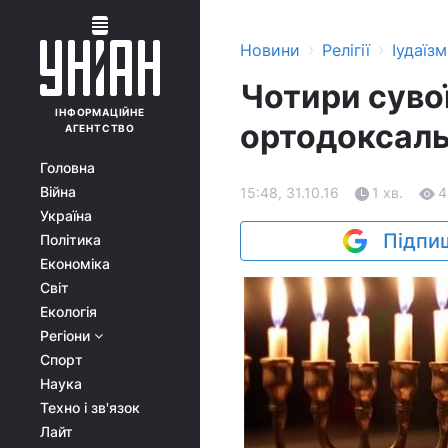
›
›
Новини
Релігії
Іудаїзм
Чотири сувої
ІНФОРМАЦІЙНЕ
ортодоксаль
АГЕНТСТВО
Головна
Війна
15:48, 31.10.16
1 хв.
4
Україна
Підпиш
Політика
Економіка
Світ
Екологія
Регіони
Спорт
Наука
Техно і зв'язок
Лайт