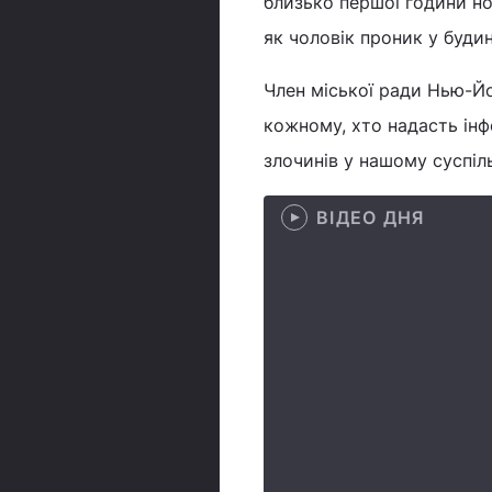
близько першої години ноч
як чоловік проник у буди
Член міської ради Нью-Йо
кожному, хто надасть ін
злочинів у нашому суспіль
ВІДЕО ДНЯ