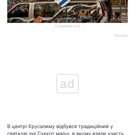
Cursorinfo.co.il
Реклама
ad
В центрі Єрусалиму відбувся традиційний у
святкові дні Суккот марш, в якому взяли участь