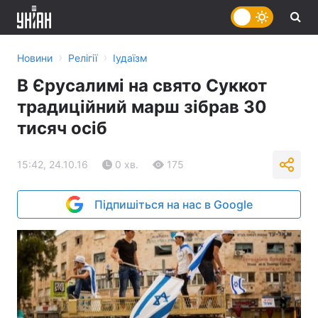
›
›
Новини
Релігії
Іудаїзм
В Єрусалимі на свято Суккот
традиційний марш зібрав 30
тисяч осіб
15:42, 24.10.16
0 хв.
175
Підпишіться на нас в Google