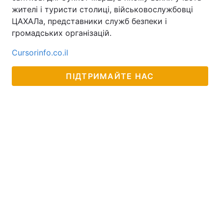
жителі і туристи столиці, військовослужбовці
ЦАХАЛа, представники служб безпеки і
громадських організацій.
Головна
Війна
Cursorinfo.co.il
Україна
Політика
ПІДТРИМАЙТЕ НАС
Економіка
Світ
Спорт
Наука
Техно і зв'язок
Лайт
Зброя
Інциденти
Здоров'я
Туризм
Цікавинки
Погода
Екологія
Регіони