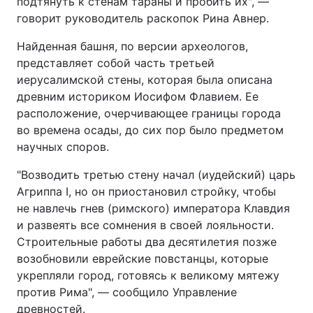
подтянуть к стенам тараны и пробить их", —
говорит руководитель раскопок Рина Авнер.
Найденная башня, по версии археологов,
представляет собой часть третьей
иерусалимской стены, которая была описана
древним историком Иосифом Флавием. Ее
расположение, очерчивающее границы города
во времена осады, до сих пор было предметом
научных споров.
"Возводить третью стену начал (иудейский) царь
Агриппа I, но он приостановил стройку, чтобы
не навлечь гнев (римского) императора Клавдия
и развеять все сомнения в своей лояльности.
Строительные работы два десятилетия позже
возобновили еврейские повстанцы, которые
укрепляли город, готовясь к великому мятежу
против Рима", — сообщило Управление
древностей.