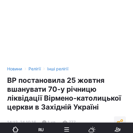
›
›
Новини
Релігії
Інші релігії
ВР постановила 25 жовтня
вшанувати 70-у річницю
ліквідації Вірмено-католицької
церкви в Західній Україні
14:12, 24.10.16
1 хв.
777
RU