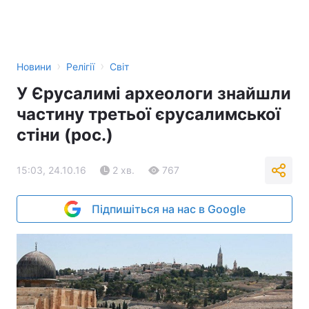
Тема оформлення
›
›
Новини
Релігії
Світ
У Єрусалимі археологи знайшли
частину третьої єрусалимської
стіни (рос.)
15:03, 24.10.16
2 хв.
767
Підпишіться на нас в Google