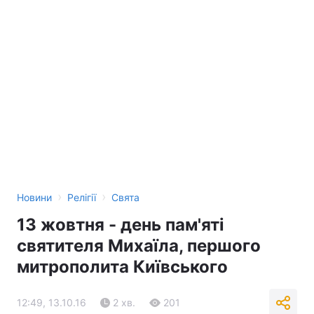
›
›
Новини
Релігії
Свята
13 жовтня - день пам'яті
святителя Михаїла, першого
митрополита Київського
12:49, 13.10.16
2 хв.
201