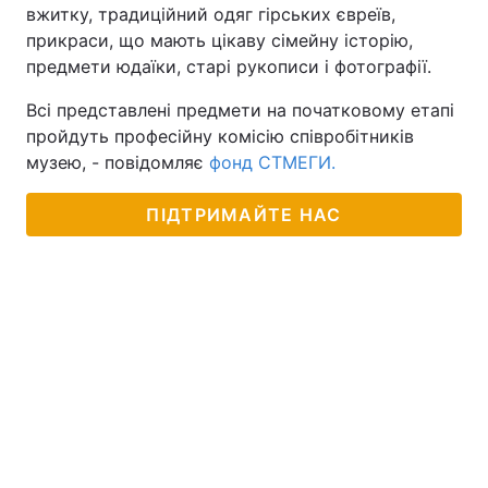
вжитку, традиційний одяг гірських євреїв,
прикраси, що мають цікаву сімейну історію,
предмети юдаїки, старі рукописи і фотографії.
Головна
Війна
Всі представлені предмети на початковому етапі
пройдуть професійну комісію співробітників
Україна
Політика
музею, - повідомляє
фонд СТМЕГИ.
Економіка
Світ
ПІДТРИМАЙТЕ НАС
Спорт
Наука
Техно і зв'язок
Лайт
Зброя
Інциденти
Здоров'я
Туризм
Цікавинки
Погода
Екологія
Регіони