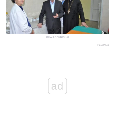
news.church.ua
Реклама
ad