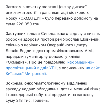
Загалом з початку жовтня Центру дитячої
онкогематології і трансплантації кісткового
мозку «ОХМАТДИТ» було передано допомогу на
суму 228 050 грн
Заступник голови Синодального відділу з питань
охорони здоров’я протоієрей Ярослав Шовкеник,
спільно з керівником Операційного центру
Берлін-Веддинг доктором Фіалковським А.М.,
передали гуманітарну допомогу клініці
«Охмадит». Про це повідомляє
Інформаційно-
просвітницький відділ УПЦ
з посиланням
на сайт
Київської Митрополії.
Зокрема, онкогематологічному відділенню
закладу надано обладнання, дитячі медичні ліжка
і господарські побутові предмети на загальну
суму 218 тис. гривень.