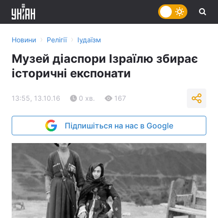
›
›
Новини
Релігії
Іудаїзм
Музей діаспори Ізраїлю збирає
історичні експонати
13:55, 13.10.16
0 хв.
167
Підпишіться на нас в Google