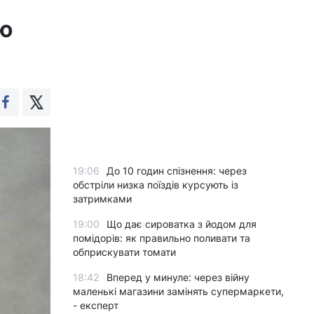
лю
19:06
До 10 годин спізнення: через
обстріли низка поїздів курсують із
затримками
19:00
Що дає сироватка з йодом для
помідорів: як правильно поливати та
обприскувати томати
18:42
Вперед у минуле: через війну
маленькі магазини замінять супермаркети,
- експерт