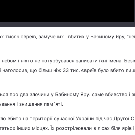
ох тисяч євреїв, замучених і вбитих у Бабиному Яру, ”н
небом і ніхто не потурбувався записати їхні імена. Безім
і наголосив, що більш ніж 33 тис. євреїв було вбито лиш
ться про два злочини у Бабиному Яру: саме вбивство і 
ування і знищення пам`яті.
уло вбито на території сучасної України під час Другої С
атьох інших місцях. Їх розстрілювали в лісах біля ярів і