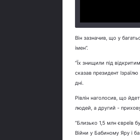
Він зазначив, що у багать
імен”.
”Їх знищили під відкритим 
сказав президент Ізраїлю 
дні.
Рівлін наголосив, що йде
людей, а другий - прихов
”Близько 1,5 млн євреїв б
Війни у Бабиному Яру і баг