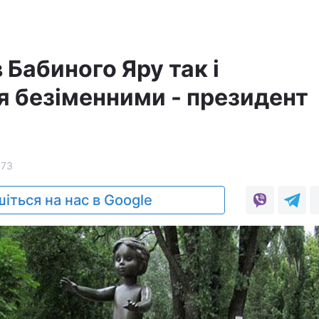
 Бабиного Яру так і
 безіменними - президент
573
іться на нас в Google