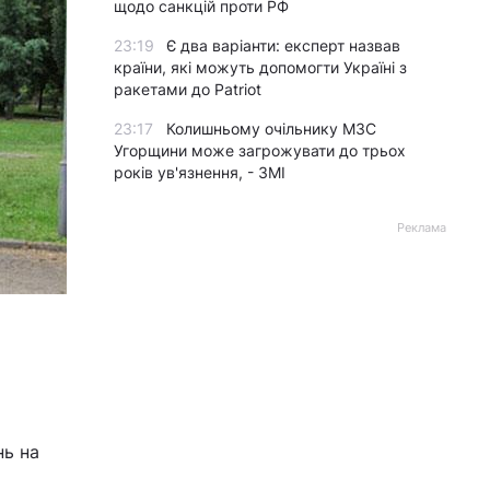
щодо санкцій проти РФ
23:19
Є два варіанти: експерт назвав
країни, які можуть допомогти Україні з
ракетами до Patriot
23:17
Колишньому очільнику МЗС
Угорщини може загрожувати до трьох
років ув'язнення, - ЗМІ
Реклама
нь на