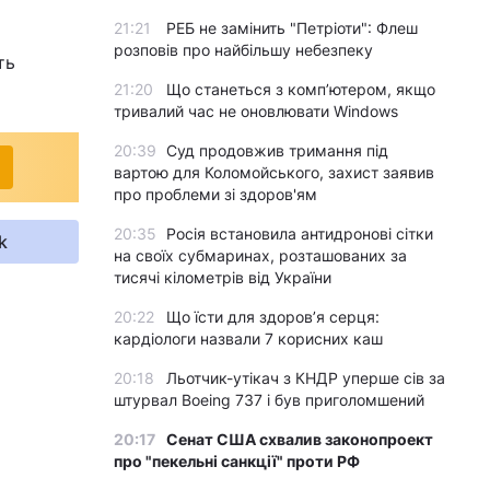
21:21
РЕБ не замінить "Петріоти": Флеш
розповів про найбільшу небезпеку
ть
21:20
Що станеться з комп’ютером, якщо
тривалий час не оновлювати Windows
20:39
Суд продовжив тримання під
вартою для Коломойського, захист заявив
про проблеми зі здоров'ям
20:35
Росія встановила антидронові сітки
k
на своїх субмаринах, розташованих за
тисячі кілометрів від України
20:22
Що їсти для здоров’я серця:
кардіологи назвали 7 корисних каш
20:18
Льотчик-утікач з КНДР уперше сів за
штурвал Boeing 737 і був приголомшений
20:17
Сенат США схвалив законопроект
про "пекельні санкції" проти РФ