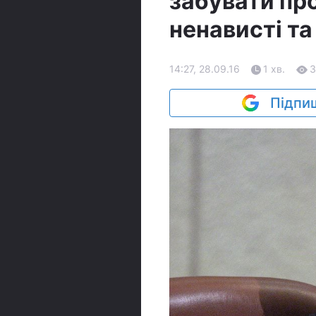
забувати пр
ненависті та
14:27, 28.09.16
1 хв.
3
Підпиш