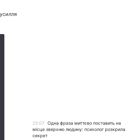
зусилля
23:07
Одна фраза миттєво поставить на
місце зверхню людину: психолог розкрила
секрет