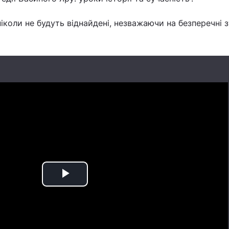
і ніколи не будуть віднайдені, незважаючи на безперечні 
Play
Video