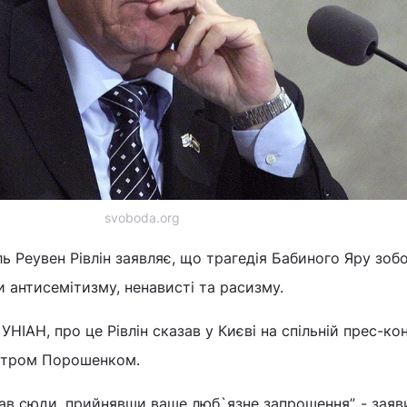
svoboda.org
ь Реувен Рівлін заявляє, що трагедія Бабиного Яру зоб
и антисемітизму, ненависті та расизму.
НІАН, про це Рівлін сказав у Києві на спільній прес-ко
Петром Порошенком.
хав сюди, прийнявши ваше люб`язне запрошення”, - заяви