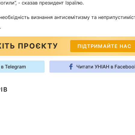
огили”, - сказав президент Ізраїлю.
в необхідність визнання антисемітизму та неприпустиміс
.
ІТЬ ПРОЄКТУ
ПІДТРИМАЙТЕ НАС
 в Telegram
Читати УНІАН в Faceboo
ІВ