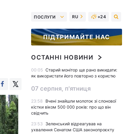
RU
+24
ПОСЛУГИ
ПІДТРИМАЙТЕ НАС
ОСТАННІ НОВИНИ
00:05
Старий монітор ще рано викидати:
як використати його повторно з користю
07 серпня, п'ятниця
23:58
Вчені знайшли молоток зі слонової
кістки віком 500 000 років: про що він
свідчить
23:53
Зеленський відреагував на
ухвалення Сенатом США законопроєкту