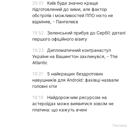
20:01
Київ буде значно краще
підготовлений до зими, але фактор
обстрілів і можливостей ППО ніхто не
відміняв, - Пантелеєв
19:52
Зеленський прибув до Сербії: деталі
першого офіційного візиту
19:23
Дипломатичний контранаступ
України на Вашингтон захлинувся, - The
Atlantic
19:21
5 найкращих бездротових
навушників для Android: фахівці назвали
головні хіти
19:19
Найдорожчим ресурсом на
астероїдах може виявитися зовсім не
платина: що кажуть вчені
Реклама