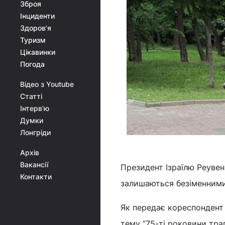
Зброя
Інциденти
Здоров'я
Туризм
Цікавинки
Погода
Відео з Youtube
Статті
Інтерв'ю
Думки
Лонгріди
Архів
Вакансії
Президент Ізраїлю Реувен
Контакти
залишаються безіменними
Як передає кореспондент 
тему ”75-ті роковини траг