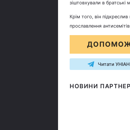
зіштовхували в братські м
Крім того, він підкресли
прославлення антисемітів
ДОПОМОЖ
Читати УНІАН
НОВИНИ ПАРТНЕР