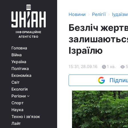
›
›
Новини
Релігії
Іудаїзм
Безліч жертв
ІНФОРМАЦІЙНЕ
залишаються
АГЕНТСТВО
Ізраїлю
Головна
Війна
Україна
15:31, 28.09.16
1 хв.
Політика
Економіка
Підпиш
Світ
Екологія
Регіони
Спорт
Наука
Техно і зв'язок
Лайт