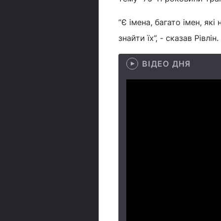
”Є імена, багато імен, як
знайти їх”, - сказав Рівлін.
ВІДЕО ДНЯ