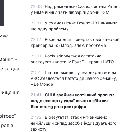
22:33
Над ремонтною базою систем Patriot
у Німеччині літали підозрілі дрони, -ЗМІ
22:31
У сумнозвісних Boeing-737 виявили
ще одну проблему
емає
22:12
Росія нарешті повертає свій ядерний
крейсер за $5 млрд, але є проблема
22:01
Росія збирається остаточно
енні”, -
анексувати частину Грузії, - країни НАТО
е за два
21:51
Під час візитів Путіна до регіонів на
АЗС з’являється багато дешевого бензину,
– Le Monde
знищення
21:41
США зробили невтішний прогноз
щодо експорту українського збіжжя:
Bloomberg розкрив цифри
вітової
21:32
В результаті атаки РФ знищено
найбільший склад засобів індивідуального
 ровів,
захисту