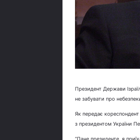
Президент Держави Ізраїл
не забувати про небезпек
Як передає кореспондент У
з президентом України 
”Пане президенте, я приї