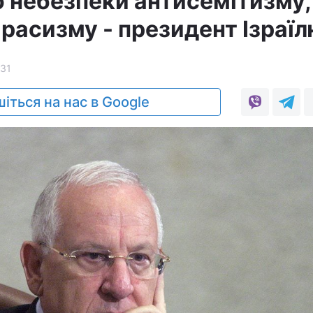
о небезпеки антисемітизму,
 расизму - президент Ізраї
31
іться на нас в Google