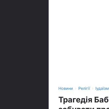
›
›
Новини
Релігії
Іудаїзм
Трагедія Баб