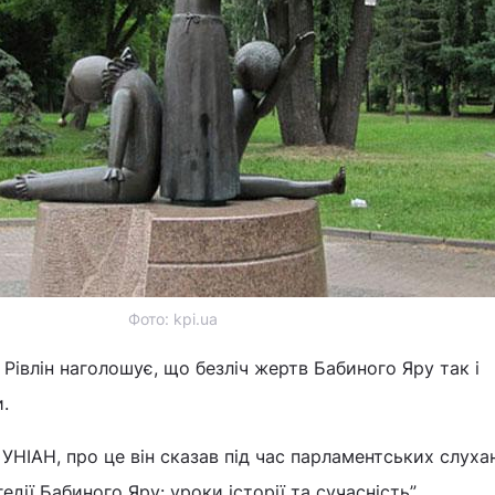
Фото: kpi.ua
 Рівлін наголошує, що безліч жертв Бабиного Яру так і
.
УНІАН, про це він сказав під час парламентських слуха
едії Бабиного Яру: уроки історії та сучасність”.