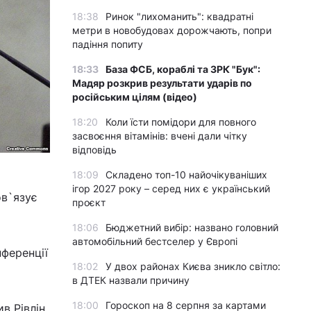
18:38
Ринок "лихоманить": квадратні
метри в новобудовах дорожчають, попри
падіння попиту
18:33
База ФСБ, кораблі та ЗРК "Бук":
Мадяр розкрив результати ударів по
російським цілям (відео)
18:20
Коли їсти помідори для повного
засвоєння вітамінів: вчені дали чітку
відповідь
18:09
Складено топ-10 найочікуваніших
ігор 2027 року – серед них є український
ов`язує
проєкт
18:06
Бюджетний вибір: названо головний
автомобільний бестселер у Європі
нференції
18:02
У двох районах Києва зникло світло:
в ДТЕК назвали причину
18:00
Гороскоп на 8 серпня за картами
в Рівлін.