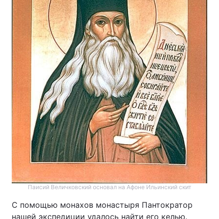
Паисий Величковский основал на Афоне Ильинский скит
С помощью монахов монастыря Пантократор
нашей экспедиции удалось найти его келью.