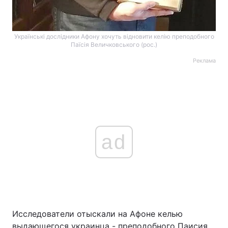
Українські дослідники Афону хочуть відновити келію преподобного
Паїсія Величковського (рос.)
Реклама
ad
Исследователи отыскали на Афоне келью
выдающегося украинца - преподобного Паисия