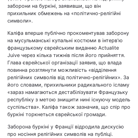
заборони на буркіні, заявивши, що він
прихильник обмежень на «політично-релігійні
символи».
Головна
Війна
Каліфа вперше публічно прокоментував заборону
на мусульманські купальні костюми в інтерв'ю
Україна
Політика
французькому єврейським виданню Actualite
Економіка
Світ
Juive через кілька тижнів після його прийняття.
Глава єврейської організації заявив, що влада
Спорт
Наука
повинна розглянути можливість «відділення
релігійних символів від політично-релігійних». За
Техно і зв'язок
Лайт
його словами, прихильники радикального ісламу
«зараз намагаються дестабілізувати Французьку
Зброя
Інциденти
республіку з метою знищити нині існуючу модель
суспільства». Каліфа також зазначив, що спір про
Здоров'я
Туризм
буркіні торкнеться єврейської громади.
Цікавинки
Погода
Заборона буркіні у Франції відродила дискусію
про носіння релігійних символів на публіці.
Екологія
Регіони