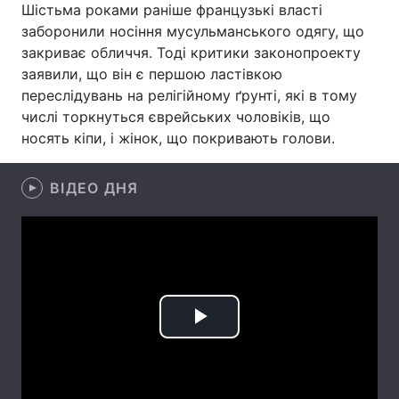
Шістьма роками раніше французькі власті
заборонили носіння мусульманського одягу, що
Лонгріди
закриває обличчя. Тоді критики законопроекту
заявили, що він є першою ластівкою
Відео з Youtube
Статті
переслідувань на релігійному ґрунті, які в тому
числі торкнуться єврейських чоловіків, що
Інтерв'ю
Думки
носять кіпи, і жінок, що покривають голови.
Архів
Вакансії
ВІДЕО ДНЯ
Контакти
Послуги
Play
Video