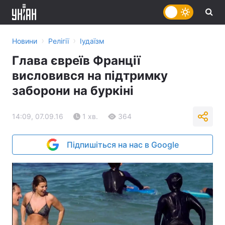
›
›
Новини
Релігії
Іудаїзм
Глава євреїв Франції
висловився на підтримку
заборони на буркіні
14:09, 07.09.16
1 хв.
364
Підпишіться на нас в Google