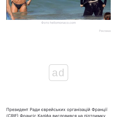
Фото hellomonaco.com
Реклама
ad
Президент Ради єврейських організацій Франції
(CRIF) Франсіс Каліфа висловився на підтримку