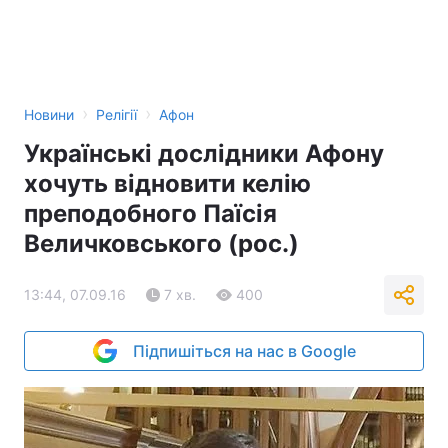
›
›
Новини
Релігії
Афон
Українські дослідники Афону
хочуть відновити келію
преподобного Паїсія
Величковського (рос.)
13:44, 07.09.16
7 хв.
400
Підпишіться на нас в Google