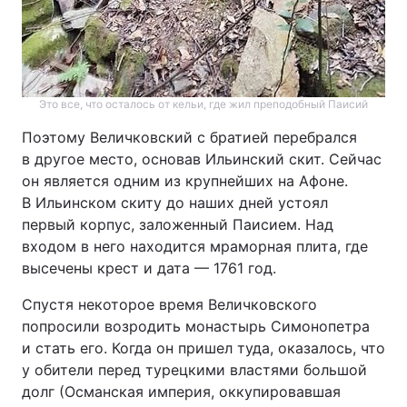
Это все, что осталось от кельи, где жил преподобный Паисий
Поэтому Величковский с братией перебрался
в другое место, основав Ильинский скит. Сейчас
он является одним из крупнейших на Афоне.
В Ильинском скиту до наших дней устоял
первый корпус, заложенный Паисием. Над
входом в него находится мраморная плита, где
высечены крест и дата — 1761 год.
Спустя некоторое время Величковского
попросили возродить монастырь Симонопетра
и стать его. Когда он пришел туда, оказалось, что
у обители перед турецкими властями большой
долг (Османская империя, оккупировавшая