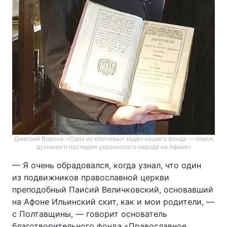
Дмитрий Ворона: «Одна из ключевых задач нашего фонда — поиск
духовного наследия украинского народа на Афоне»
— Я очень обрадовался, когда узнал, что один
из подвижников православной церкви
преподобный Паисий Величковский, основавший
на Афоне Ильинский скит, как и мои родители, —
c Полтавщины, — говорит основатель
благотворительного фонда «Православное