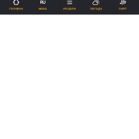
RU
МОВА
ГОЛОВНА
РОЗДІЛИ
ПОГОДА
ЛАЙТ
athos-ukraine.com
Реклама
ad