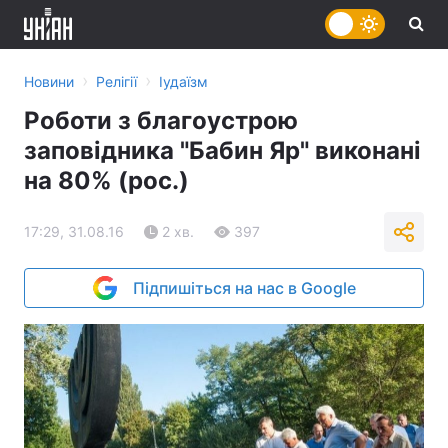
›
›
Новини
Релігії
Іудаїзм
Роботи з благоустрою
заповідника "Бабин Яр" виконані
на 80% (рос.)
17:29, 31.08.16
2 хв.
397
Підпишіться на нас в Google