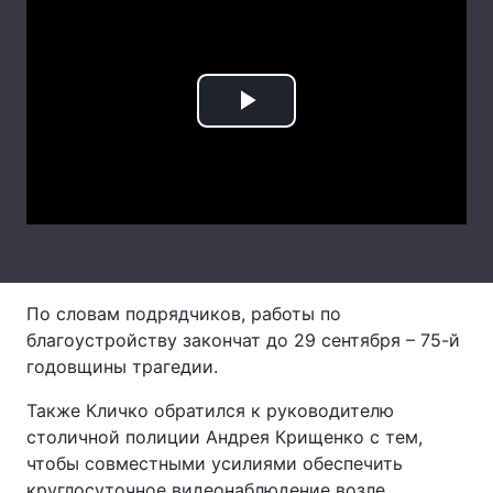
Лонгріди
Відео з Youtube
Статті
Play
Інтерв'ю
Думки
Video
Архів
Вакансії
Контакти
Послуги
По словам подрядчиков, работы по
благоустройству закончат до 29 сентября – 75-й
годовщины трагедии.
Также Кличко обратился к руководителю
столичной полиции Андрея Крищенко с тем,
чтобы совместными усилиями обеспечить
круглосуточное видеонаблюдение возле