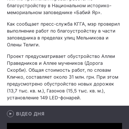
благоустройству в Национальном историко-
мемориальном заповеднике «Бабий Яр».
Как сообщает пресс-служба КГГА, мэр проверил
Головна
Війна
выполнение работ по благоустройству в части
заповедника в пределах улиц Мельникова и
Україна
Політика
Олены Телиги.
Економіка
Світ
Проект предусматривает обустройство Аллеи
Праведников и Аллее мучеников (Дорога
Спорт
Наука
Скорби). Общая стоимость работ, по словам
Техно і зв'язок
Лайт
Кличко, составляет около 31 млн. грн. При этом
предусмотрено обустройство новых дорожек
Зброя
Інциденти
(13,7 тыс. кв. м.), Газонов (15,5 тыс. кв. м.),
установление 149 LED-фонарей.
Здоров'я
Туризм
Цікавинки
ВІДЕО ДНЯ
Погода
Екологія
Регіони