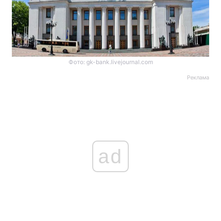
Фото: gk-bank.livejournal.com
Реклама
ad