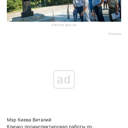
kievcity.gov.ua
Реклама
ad
Мэр Киева Виталий
Кличко проинспектировал работы по