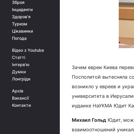
Зброя
Інциденти
Здоров'я
Туризм
Цікавинки
Погода
Відео з Youtube
Статті
Інтерв'ю
Зачем евреи Киева перев
Думки
Посполитой вытесняла с
Лонгріди
возникло у евреев и укр
Архів
университета в Иерусал
Вакансії
Контакти
иудаике НаУКМА Юдит Ка
Михаил Гольд
Юдит, можн
взаимоотношений уникаль