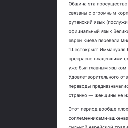
Община эта просуществов
связаны с огромным корп
рутенский язык (послужи
официальный язык Велико
евреи Киева перевели мн
“Шестокрыл” Иммануэля Б
прекрасно владевшими сл
уже был главным языком 
Удовлетворительного отве
переводы предназначалис
странно — женщины не и
Этот период вообще плох
соплеменниками-ашкеназа
сильной еврейской тради