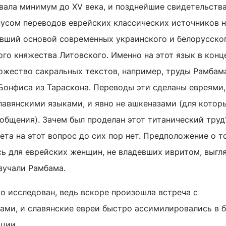
ала минимум до XV века, и позднейшие свидетельства
усом переводов еврейских классических источников 
вший основой современных украинского и белорусско
го княжества Литовского. Именно на этот язык в конц
ожество сакральных текстов, например, труды Рамбам
онфиса из Тараскона. Переводы эти сделаны евреями,
авянскими языками, и явно не ашкеназами (для котор
общения). Зачем был проделан этот титанический труд
та на этот вопрос до сих пор нет. Предположение о т
ь для еврейских женщин, не владевших ивритом, выгл
зучали Рамбама.
о исследован, ведь вскоре произошла встреча с
ми, и славянские евреи быстро ассимилировались в 
ции.