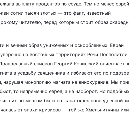
ежала выплату процентов по ссуде. Тем не менее евре
ви сотни тысяч злотых — это факт, известный
ирокому читателю, перед которым стоит образ скаредн
ти и вечный образ униженных и оскорбленных. Евреи
 уверенно на восточных территориях Речи Посполитой
 Православный епископ Георгий Конисский описывает, 
гната в усадьбу священника и избивают его по подозр
он, нарушая монополию магната на винокурение. Мы пр
 бьют, то непременно еврея, а не наоборот. Но подобны
 из них во многом была соткана ткань повседневной ж
личалась от эпохи кризисов — той же Хмельнитчины или