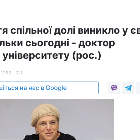
я спільної долі виникло у є
ільки сьогодні - доктор
університету (рос.)
1362
1
іться на нас в Google