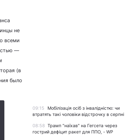
анса
аинцы не
со всеми
астью —
м
торая (в
ения было
09:15
Мобілізація осіб з інвалідністю: чи
втратять такі чоловіки відстрочку в серпні
08:58
Трамп "наїхав" на Гегсета через
гострий дефіцит ракет для ППО, - WP