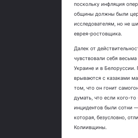
поскольку инфляция опер
общины должны были церк
исследователям, но не ш
еврея-ростовщика.
Далек от действительнос
чувствовали себя весьма
Украине и в Белоруссии.
врываются с казаками ма
том, что он гонит самог
думать, что если кого-то
инцидентов были сотни —
которая, безусловно, от
Колиивщины.