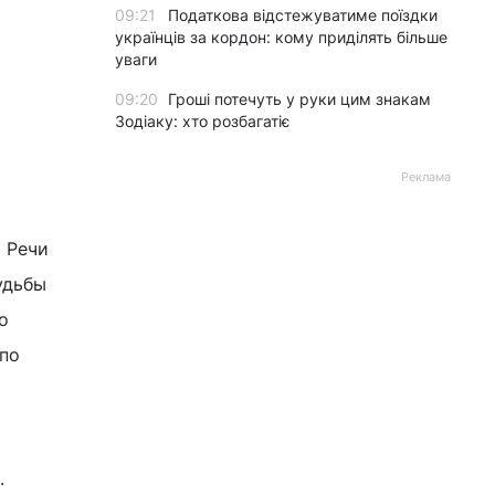
09:21
Податкова відстежуватиме поїздки
українців за кордон: кому приділять більше
уваги
09:20
Гроші потечуть у руки цим знакам
Зодіаку: хто розбагатіє
Реклама
а Речи
удьбы
о
по
.