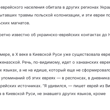
 еврейского населения обитала в других регионах Укр
пытавших травмы польской колонизации, и эти евреи п
ьских магнатов.
ретно известно об украинско-еврейских контактах до 
ере, в X веке в Киевской Руси уже существовала евр
кеназской. Речь, по-видимому, идет о ханаанских еврея
х языках, а не на идише, который еще не сформировалс
упоминаний об этих евреях — в респонсах, в дневника
рейских источниках. ”Я удивился, — пишет еврей из Ви
 в Киевской Руси, не знавшего других языков, кроме