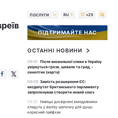
RU
+25
ПОСЛУГИ
вреїв
ПІДТРИМАЙТЕ НАС
ОСТАННІ НОВИНИ
09:31
Після аномальної спеки в Україну
увірвуться грози, шквали та град, -
синоптик (карта)
09:29
Замість розширення ЄС:
ексдепутат британського парламенту
запропонував створити новий союз
09:25
Навіщо досвідчені мандрівники
кладуть у валізу шапочку для душу:
корисний лайфхак