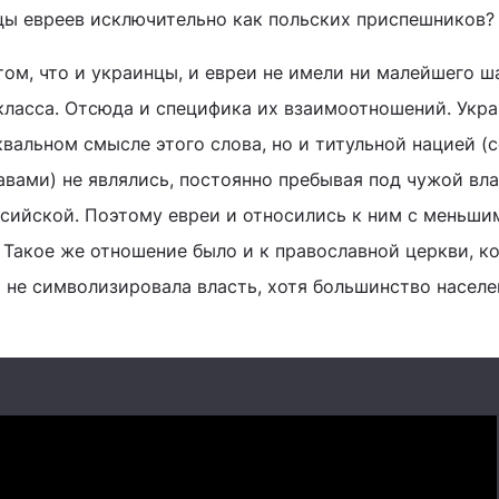
цы евреев исключительно как польских приспешников?
том, что и украинцы, и евреи не имели ни малейшего ш
класса. Отсюда и специфика их взаимоотношений. Укр
вальном смысле этого слова, но и титульной нацией (
вами) не являлись, постоянно пребывая под чужой вл
сийской. Поэтому евреи и относились к ним с меньши
 Такое же отношение было и к православной церкви, ко
) не символизировала власть, хотя большинство насел