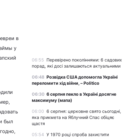
 евреи в
займы у
Папский
06:55
Перевірено поколіннями: 6 садових
порад, які досі залишаються актуальними
06:48
Розвідка США допомогла Україні
переломити хід війни, – Politico
одили
06:30
6 серпня пекло в Україні досягне
максимуму (мапа)
мер,
ндовать
06:00
6 серпня: церковне свято сьогодні,
яка прикмета на Яблучний Спас обіцяє
и был
щастя
годно,
05:54
У 1970 році спроба захистити