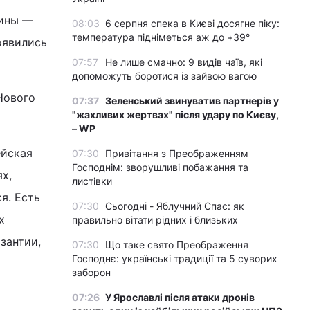
аины —
08:03
6 серпня спека в Києві досягне піку:
температура підніметься аж до +39°
оявились
07:57
Не лише смачно: 9 видів чаїв, які
допоможуть боротися із зайвою вагою
Нового
07:37
Зеленський звинуватив партнерів у
"жахливих жертвах" після удару по Києву,
– WP
ейская
07:30
Привітання з Преображенням
Господнім: зворушливі побажання та
х,
листівки
я. Есть
07:30
Сьогодні - Яблучний Спас: як
х
правильно вітати рідних і близьких
зантии,
07:30
Що таке свято Преображення
Господнє: українські традиції та 5 суворих
заборон
07:26
У Ярославлі після атаки дронів