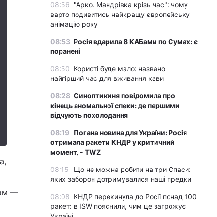
08:56
"Арко. Мандрівка крізь час": чому
варто подивитись найкращу європейську
анімацію року
08:53
Росія вдарила 8 КАБами по Сумах: є
поранені
08:50
Користі буде мало: названо
найгірший час для вживання кави
08:28
Синоптикиня повідомила про
кінець аномальної спеки: де першими
відчують похолодання
08:19
Погана новина для України: Росія
отримала ракети КНДР у критичний
момент, - TWZ
а,
08:15
Що не можна робити на три Спаси:
яких заборон дотримувалися наші предки
вом —
08:08
КНДР перекинула до Росії понад 100
ракет: в ISW пояснили, чим це загрожує
Україні