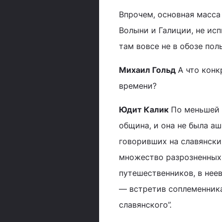
Впрочем, основная масса
Волыни и Галиции, не ис
там вовсе не в обозе пол
Михаил Гольд
А что конк
времени?
Юдит Калик
По меньшей м
община, и она не была аш
говоривших на славянски
множество разрозненных 
путешественников, в неев
— встретив соплеменника
славянского”.