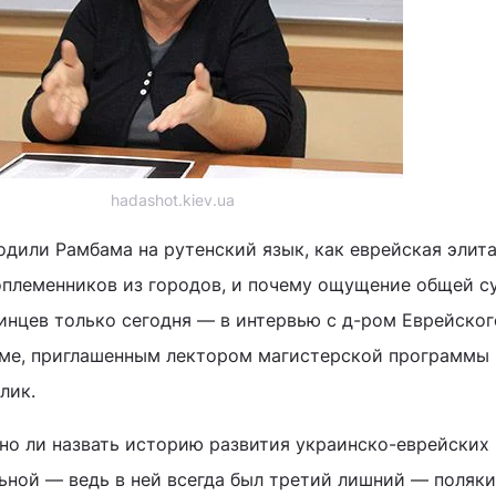
hadashot.kiev.ua
одили Рамбама на рутенский язык, как еврейская элит
оплеменников из городов, и почему ощущение общей с
аинцев только сегодня — в интервью с д-ром Еврейског
име, приглашенным лектором магистерской программы 
лик.
о ли назвать историю развития украинско-еврейских
ной — ведь в ней всегда был третий лишний — поляки