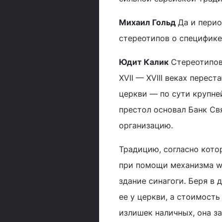
Михаил Гольд
Да и перио
стереотипов о специфике
Юдит Калик
Стереотипов,
XVII — XVIII веках перес
церкви — по сути крупне
престол основал Банк Св
организацию.
Традицию, согласно кото
при помощи механизма wid
здание синагоги. Беря в 
ее у церкви, а стоимость
излишек наличных, она за