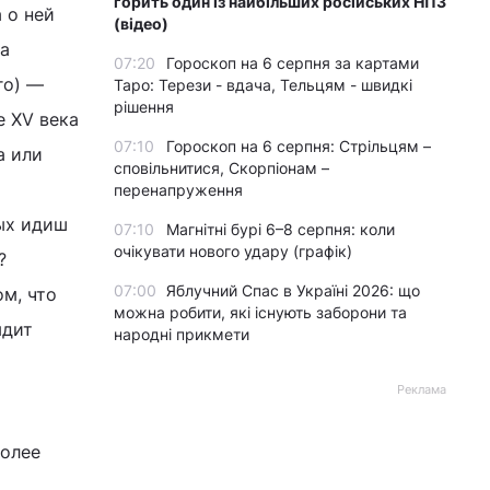
горить один із найбільших російських НПЗ
 о ней
(відео)
на
07:20
Гороскоп на 6 серпня за картами
го) —
Таро: Терези - вдача, Тельцям - швидкі
рішення
е XV века
07:10
Гороскоп на 6 серпня: Стрільцям –
а или
сповільнитися, Скорпіонам –
перенапруження
ых идиш
07:10
Магнітні бурі 6–8 серпня: коли
очікувати нового удару (графік)
?
07:00
Яблучний Спас в Україні 2026: що
ом, что
можна робити, які існують заборони та
ядит
народні прикмети
Реклама
более