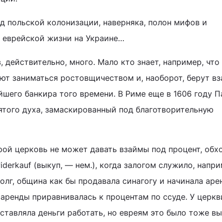
д польской колонизации, наверняка, полон мифов и
 еврейской жизни на Украине…
 действительно, много. Мало кто знает, например, что
тают заниматься ростовщичеством и, наоборот, берут в
йшего банкира того времени. В Риме еще в 1606 году 
ятого духа, замаскированный под благотворительную
рой церковь не может давать взаймы под процент, обх
erkauf (выкуп, — нем.), когда залогом служило, напри
долг, община как бы продавала синагогу и начинала аре
 аренды приравнивалась к процентам по ссуде. У церкв
ставляла деньги работать, но евреям это было тоже вы