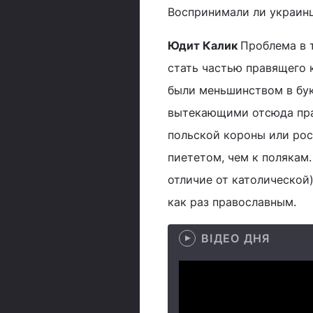
Воспринимали ли украин
Юдит Калик
Проблема в 
стать частью правящего 
были меньшинством в бук
вытекающими отсюда пра
польской короны или рос
пиететом, чем к полякам.
отличие от католической
как раз православным.
ВІДЕО ДНЯ