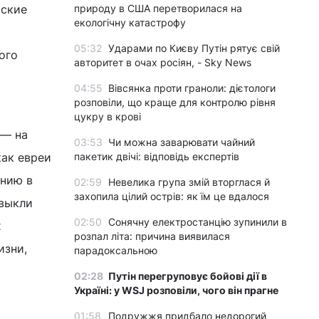
йские
природу в США перетворилася на
екологічну катастрофу
05:32
Ударами по Києву Путін рятує свій
ого
авторитет в очах росіян, - Sky News
04:55
Вівсянка проти граноли: дієтологи
розповіли, що краще для контролю рівня
цукру в крові
 — на
03:53
Чи можна заварювати чайний
как евреи
пакетик двічі: відповідь експертів
ению в
02:59
Невелика група змій вторглася й
захопила цілий острів: як їм це вдалося
ивыкли
02:50
Сонячну електростанцію зупинили в
х
розпал літа: причина виявилася
изни,
парадоксальною
02:28
Путін перегруповує бойові дії в
Україні: у WSJ розповіли, чого він прагне
01:58
Подружжя придбало недорогий