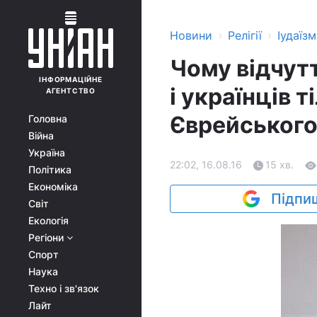
›
›
Новини
Релігії
Іудаїзм
Чому відчутт
ІНФОРМАЦІЙНЕ
і українців т
АГЕНТСТВО
Єврейського 
Головна
Війна
Україна
22:02, 16.08.16
15 хв.
Політика
Економіка
Підпиш
Світ
Екологія
Регіони
Спорт
Наука
Техно і зв'язок
Лайт