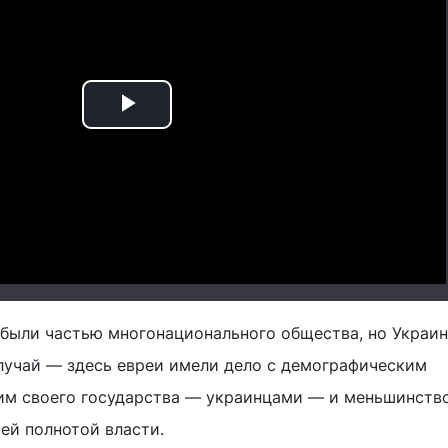
Play
Video
 были частью многонационального общества, но Украин
лучай — здесь евреи имели дело с демографическим
им своего государства — украинцами — и меньшинст
ей полнотой власти.