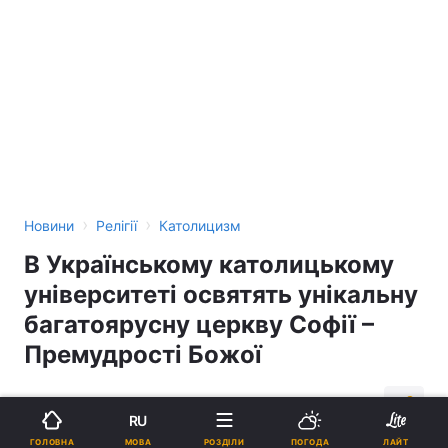
›
›
Новини
Релігії
Католицизм
В Українському католицькому
університеті освятять унікальну
багатоярусну церкву Софії –
Премудрості Божої
10:54, 10.08.16
3 хв.
163
RU
МОВА
ГОЛОВНА
РОЗДІЛИ
ПОГОДА
ЛАЙТ