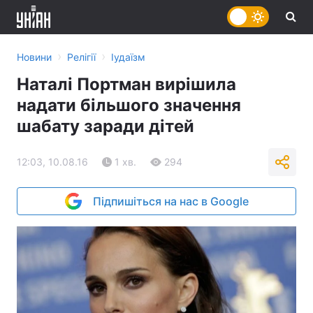
›
›
Новини
Релігії
Іудаїзм
Наталі Портман вирішила
надати більшого значення
шабату заради дітей
12:03, 10.08.16
1 хв.
294
Підпишіться на нас в Google