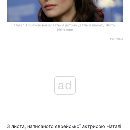
Наталі Портман намагається дотримуватися шабату. Фото:
hitfix.com
Реклама
ad
З листа, написаного єврейської актрисою Наталі