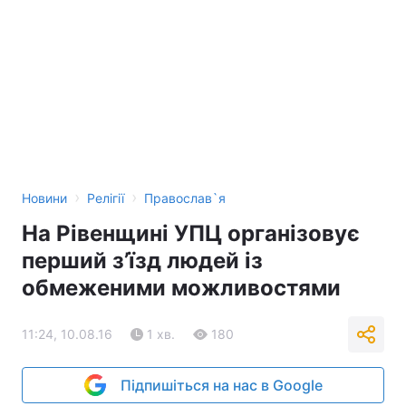
›
›
Новини
Релігії
Православ`я
На Рівенщині УПЦ організовує
перший з’їзд людей із
обмеженими можливостями
11:24, 10.08.16
1 хв.
180
Підпишіться на нас в Google