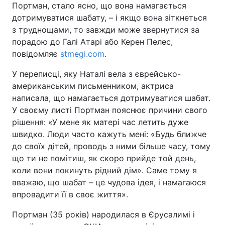
Портман, стало ясно, що вона намагається
дотримуватися шабату, – і якщо вона зіткнеться
з труднощами, то завжди може звернутися за
порадою до Галі Атарі або Керен Пелес,
Головна
Війна
повідомляє
stmegi.com
.
Україна
Політика
У переписці, яку Наталі вела з єврейсько-
американським письменником, актриса
Економіка
Світ
написала, що намагається дотримуватися шабат.
У своєму листі Портман пояснює причини свого
Спорт
Наука
рішення: «У мене як матері час летить дуже
Техно і зв'язок
Лайт
швидко. Люди часто кажуть мені: «Будь ближче
до своїх дітей, проводь з ними більше часу, тому
Зброя
Інциденти
що ти не помітиш, як скоро прийде той день,
коли вони покинуть рідний дім». Саме тому я
Здоров'я
Туризм
вважаю, що шабат – це чудова ідея, і намагаюся
впровадити її в своє життя».
Цікавинки
Погода
Портман (35 років) народилася в Єрусалимі і
Екологія
Регіони