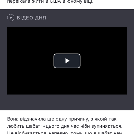
переїхала жити в США в юному віці.
Лонгріди
ВІДЕО ДНЯ
Відео з Youtube
Статті
Інтерв'ю
Думки
Архів
Вакансії
Play
Контакти
Video
Послуги
Вона відзначила ще одну причину, з якоїй так
любить шабат: «цього дня час ніби зупиняється.
Це відбувається, напевно, тому, що в шабат нам