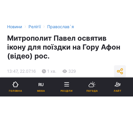
›
›
Новини
Релігії
Православ`я
Митрополит Павел освятив
ікону для поїздки на Гору Афон
(відео) рос.
13:47, 22.07.16
1 хв.
329
RU
Підпишіться на нас в Google
МОВА
ГОЛОВНА
РОЗДІЛИ
ПОГОДА
ЛАЙТ