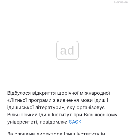
Реклама
ad
Відбулося відкриття щорічної міжнародної
«Літньої програми з вивчення мови ідиш і
ідишиської літератури», яку організовує
Вільнюський Ідиш Інститут при Вільнюському
університеті, повідомляє
ЄАЄК
.
За словами директора Ідиш Інституту ін.