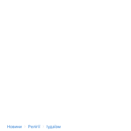
›
›
Новини
Релігії
Іудаїзм