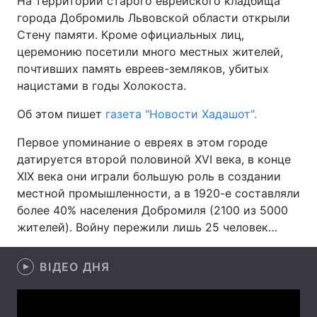
На территории старого еврейского кладбища
города Добромиль Львовской области открыли
Стену памяти. Кроме официальных лиц,
церемонию посетили много местных жителей,
Головна
Війна
почтивших память евреев-земляков, убитых
нацистами в годы Холокоста.
Україна
Політика
Об этом пишет
газета "Новости Хадашот".
Економіка
Світ
Первое упоминание о евреях в этом городе
Спорт
Наука
датируется второй половиной XVI века, в конце
XIX века они играли большую роль в создании
Техно і зв'язок
Лайт
местной промышленности, а в 1920-е составляли
более 40% населения Добромиля (2100 из 5000
Зброя
Інциденти
жителей). Войну пережили лишь 25 человек…
Здоров'я
Туризм
ВІДЕО ДНЯ
Цікавинки
Погода
Екологія
Регіони