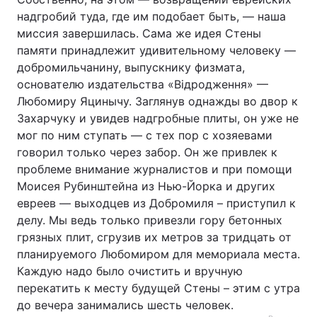
надгробий туда, где им подобает быть, — наша
миссия завершилась. Сама же идея Стены
памяти принадлежит удивительному человеку —
добромильчанину, выпускнику физмата,
основателю издательства «Відродження» —
Любомиру Яцинычу. Заглянув однажды во двор к
Захарчуку и увидев надгробные плиты, он уже не
мог по ним ступать — с тех пор с хозяевами
говорил только через забор. Он же привлек к
проблеме внимание журналистов и при помощи
Моисея Рубинштейна из Нью-Йорка и других
евреев — выходцев из Добромиля – приступил к
делу. Мы ведь только привезли гору бетонных
грязных плит, сгрузив их метров за тридцать от
планируемого Любомиром для мемориала места.
Каждую надо было очистить и вручную
перекатить к месту будущей Стены – этим с утра
до вечера занимались шесть человек.