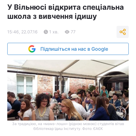
У Вільнюсі відкрита спеціальна
школа з вивчення ідишу
15:46, 22.07.16
1 хв.
77
Підпишіться на нас в Google
За традицією, на «мамэ-лошн» (рідною мовою) студентів вітав
бібліотекар Ідиш Інституту. Фото: ЄАЄК