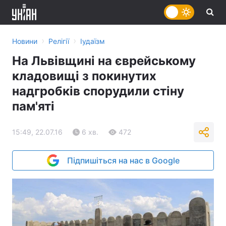
›
›
Новини
Релігії
Іудаїзм
На Львівщині на єврейському
кладовищі з покинутих
надгробків спорудили стіну
пам'яті
15:49, 22.07.16
6 хв.
472
Підпишіться на нас в Google