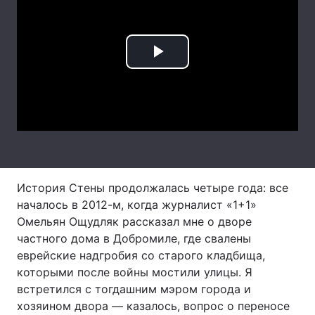
Лонгріди
Play
Відео з Youtube
Статті
Video
Інтерв'ю
Думки
Архів
Вакансії
Контакти
История Стены продолжалась четыре года: все
Послуги
началось в 2012-м, когда журналист «1+1»
Омельян Ощудляк рассказал мне о дворе
частного дома в Добромиле, где свалены
еврейские надгробия со старого кладбища,
которыми после войны мостили улицы. Я
встретился с тогдашним мэром города и
хозяином двора — казалось, вопрос о переносе