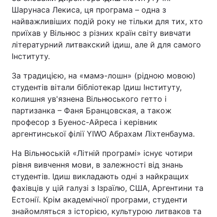
Шарунаса Лекиса, ця програма – одна з
найважливіших подій року не тільки для тих, хто
приїхав у Вільнюс з різних країн світу вивчати
літературний литвакский ідиш, але й для самого
Інституту.
За традицією, на «мамэ-лошн» (рідною мовою)
студентів вітали бібліотекар Ідиш Інституту,
колишня ув'язнена Вільнюського гетто і
партизанка – Фаня Бранцовская, а також
професор з Буенос-Айреса і керівник
аргентинської філії YIWO Абрахам Ліхтенбаума.
На Вільнюській «Літній програмі» існує чотири
рівня вивчення мови, в залежності від знань
студентів. Ідиш викладають одні з найкращих
фахівців у цій галузі з Ізраїлю, США, Аргентини та
Естонії. Крім академічної програми, студенти
знайомляться з історією, культурою литваков та