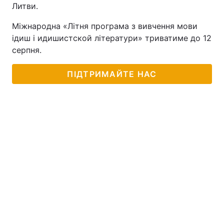
Литви.
Міжнародна «Літня програма з вивчення мови
ідиш і идишистской літератури» триватиме до 12
серпня.
ПІДТРИМАЙТЕ НАС