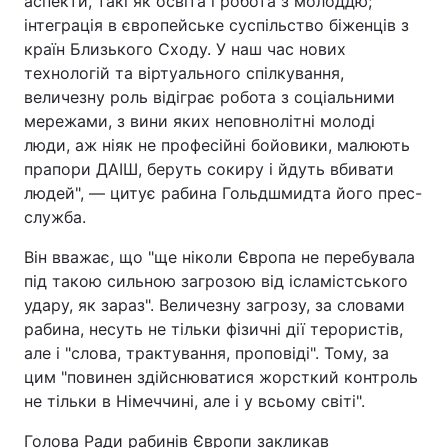
аспекти, такі як освіта і робота з молоддю;
інтеграція в європейське суспільство біженців з
Тема оформлення
країн Близького Сходу. У наш час нових
технологій та віртуального спілкування,
величезну роль відіграє робота з соціальними
мережами, з вини яких неповнолітні молоді
люди, аж ніяк не професійні бойовики, малюють
прапори ДАІШ, беруть сокиру і йдуть вбивати
людей", — цитує рабина Гольдшмидта його прес-
служба.
Він вважає, що "ще ніколи Європа не перебувала
під такою сильною загрозою від ісламістського
удару, як зараз". Величезну загрозу, за словами
рабина, несуть не тільки фізичні дії терористів,
але і "слова, трактування, проповіді". Тому, за
цим "повинен здійснюватися жорсткий контроль
не тільки в Німеччині, але і у всьому світі".
Голова Ради рабинів Європи закликав