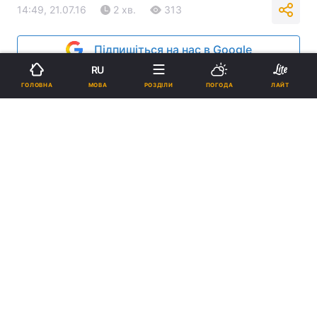
14:49, 21.07.16
2 хв.
313
Підпишіться на нас в Google
RU
МОВА
ГОЛОВНА
РОЗДІЛИ
ПОГОДА
ЛАЙТ
Фото: ugcc.if.ua
Реклама