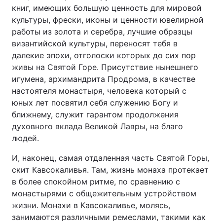
книг, имеющих большую ценность для мировой
культуры, фрески, иконы и ценности ювелирной
работы из золота и серебра, лучшие образцы
византийской культуры, переносят тебя в
далекие эпохи, отголоски которых до сих пор
живы на Святой Горе. Присутствие нынешнего
игумена, архимандрита Продрома, в качестве
настоятеля монастыря, человека который с
юных лет посвятил себя служению Богу и
ближнему, служит гарантом продолжения
духовного вклада Великой Лавры, на благо
людей.
И, наконец, самая отдаленная часть Святой Горы,
скит Кавсокаливья. Там, жизнь монаха протекает
в более спокойном ритме, по сравнению с
монастырями с общежительным устройством
жизни. Монахи в Кавсокаливье, молясь,
занимаются различными ремеслами, такими как