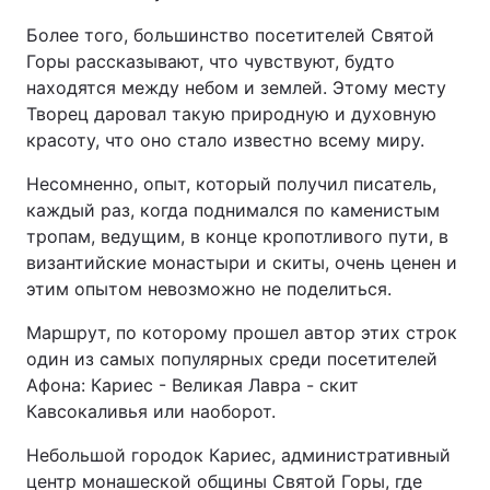
Более того, большинство посетителей Святой
Горы рассказывают, что чувствуют, будто
находятся между небом и землей. Этому месту
Творец даровал такую природную и духовную
красоту, что оно стало известно всему миру.
Несомненно, опыт, который получил писатель,
каждый раз, когда поднимался по каменистым
тропам, ведущим, в конце кропотливого пути, в
византийские монастыри и скиты, очень ценен и
этим опытом невозможно не поделиться.
Маршрут, по которому прошел автор этих строк
один из самых популярных среди посетителей
Афона: Кариес - Великая Лавра - скит
Кавсокаливья или наоборот.
Небольшой городок Кариес, административный
центр монашеской общины Святой Горы, где