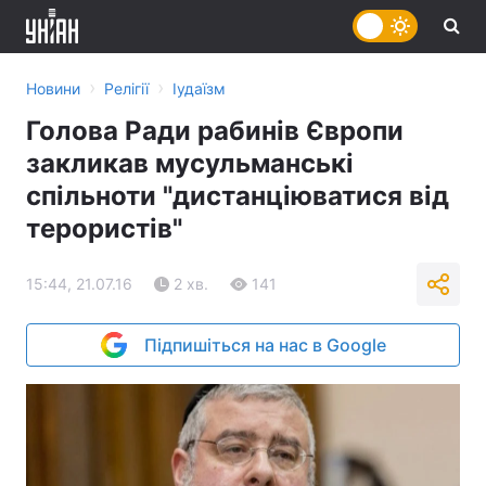
›
›
Новини
Релігії
Іудаїзм
Голова Ради рабинів Європи
закликав мусульманські
спільноти "дистанціюватися від
терористів"
15:44, 21.07.16
2 хв.
141
Підпишіться на нас в Google