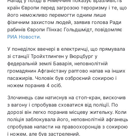
Напад у поїзді в Німеччині показує вразливість
країн Європи перед загрозою тероризму і те, що
його неможливо перемогти одним лише
фізичним захистом людей, заявив голова Ради
Головна
Війна
рабинів Європи Пінхас Гольдшмідт, повідомляє
РИА Новости.
Україна
Політика
У понеділок ввечері в електричці, що прямувала
Економіка
Світ
зі станції Тройхтлинген у Вюрцбург у
федеральній землі Баварія, неповнолітній
Спорт
Наука
громадянин Афганістану раптово напав на інших
пасажирів. Чоловік був озброєний сокирою і
Техно і зв'язок
Лайт
ножем поранив 4 осіб.
Зброя
Інциденти
Злочинець сам натиснув на стоп-кран, вискочив
з вагону і спробував сховатися від поліції. По
Здоров'я
Туризм
дорозі він легко поранив місцеву жительку. Коли
поліція заблокувала його, неповнолітній афганець
Цікавинки
Погода
спробував напасти на правоохоронців з сокирою
Екологія
Регіони
і ножем, але був застрелений.