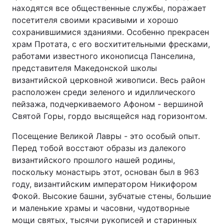
находятся все общественные службы, поражает
посетителя своими красивыми и хорошо
сохранившимися зданиями. Особенно прекрасен
храм Протата, с его восхитительными фресками,
работами известного иконописца Панселина,
представителя Македонской школы
византийской церковной живописи. Весь район
расположен среди зеленого и идиллического
пейзажа, подчеркиваемого Афоном - вершиной
Святой Горы, гордо высящейся над горизонтом.
Посещение Великой Лавры - это особый опыт.
Перед тобой восстают образы из далекого
византийского прошлого нашей родины,
поскольку монастырь этот, основан был в 963
году, византийским императором Никифором
Фокой. Высокие башни, зубчатые стены, большие
и маленькие храмы и часовни, чудотворные
мощи святых, тысячи рукописей и старинных