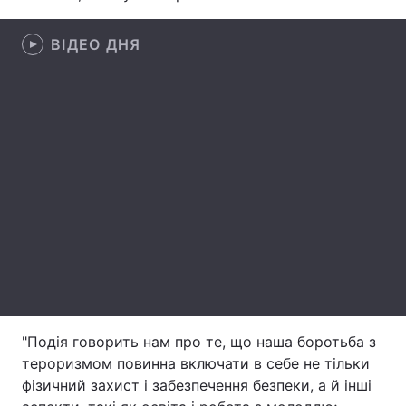
Лонгріди
ВІДЕО ДНЯ
Відео з Youtube
Статті
Інтерв'ю
Думки
Архів
Вакансії
Контакти
Послуги
"Подія говорить нам про те, що наша боротьба з
тероризмом повинна включати в себе не тільки
фізичний захист і забезпечення безпеки, а й інші