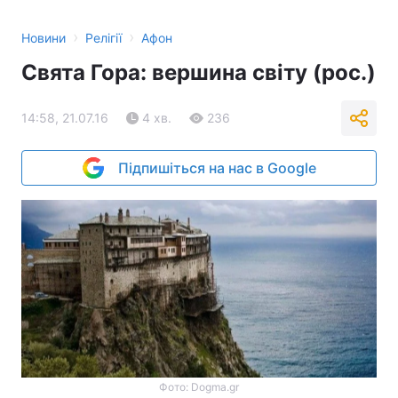
›
›
Новини
Релігії
Афон
Свята Гора: вершина світу (рос.)
14:58, 21.07.16
4 хв.
236
Підпишіться на нас в Google
Фото: Dogma.gr