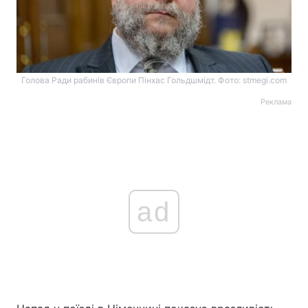
Голова Ради рабинів Європи Пінхас Гольдшмідт. Фото: stmegi.com
Реклама
ad