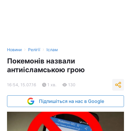
›
›
Новини
Релігії
Іслам
Покемонів назвали
антиісламською грою
16:54, 15.07.16
1 хв.
130
Підпишіться на нас в Google