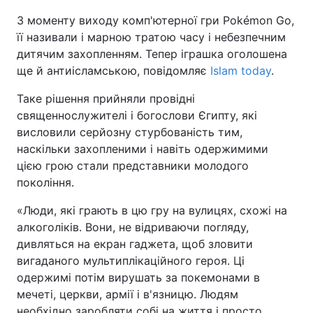
З моменту виходу комп'ютерної гри Pokémon Go,
її називали і марною тратою часу і небезпечним
дитячим захопленням. Тепер іграшка оголошена
ще й антиісламською, повідомляє
Islam today
.
Таке рішення прийняли провідні
священнослужителі і богослови Єгипту, які
висловили серйозну стурбованість тим,
наскільки захопленими і навіть одержимими
цією грою стали представники молодого
покоління.
«Люди, які грають в цю гру на вулицях, схожі на
алкоголіків. Вони, не відриваючи погляду,
дивляться на екран гаджета, щоб зловити
вигаданого мультиплікаційного героя. Ці
одержимі потім вирушать за покемонами в
мечеті, церкви, армії і в'язницю. Людям
необхідно заробляти собі на життя і просто