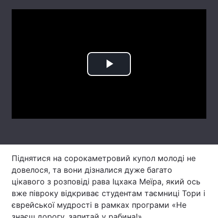
Лонгріди
Відео з Youtube
Статті
Інтерв'ю
Думки
Play
Архів
Вакансії
Video
Контакти
Послуги
Піднятися на сорокаметровий купол молоді не
довелося, та вони дізналися дуже багато
цікавого з розповіді рава Іцхака Меїра, який ось
вже півроку відкриває студентам таємниці Тори і
єврейської мудрості в рамках програми «Не
знаєш дорогу, запитай у рабина!».