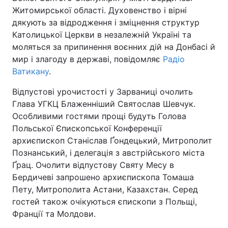
Житомирської області. Духовенство і вірні
дякують за відродження і зміцнення структур
Католицької Церкви в незалежній Україні та
моляться за припинення воєнних дій на Донбасі й
мир і злагоду в державі, повідомляє
Радіо
Ватикану
.
Відпустові урочистості у Зарваниці очолить
Глава УГКЦ Блаженніший Святослав Шевчук.
Особливими гостями прощі будуть Голова
Польської Єпископської Конференції
архиєпископ Станіслав Ґондецький, Митрополит
Познанський, і делегація з австрійського міста
Ґрац. Очолити відпустову Святу Месу в
Бердичеві запрошено архиєпископа Томаша
Пету, Митрополита Астани, Казахстан. Серед
гостей також очікуються єпископи з Польщі,
Франції та Молдови.