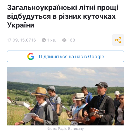
Загальноукраїнські літні прощі
відбудуться в різних куточках
України
17:09, 15.07.16
1 хв.
168
Підпишіться на нас в Google
Фото: Радіо Ватикану