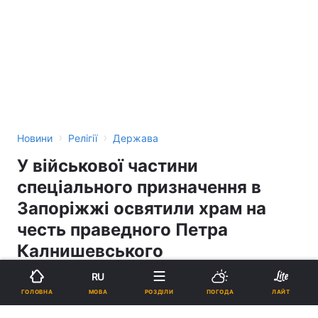
›
›
Новини
Релігії
Держава
У військової частини
спеціального призначення в
Запоріжжі освятили храм на
честь праведного Петра
Калнишевського
RU
16:04, 15.07.16
3 хв.
218
МОВА
ГОЛОВНА
РОЗДІЛИ
ПОГОДА
ЛАЙТ