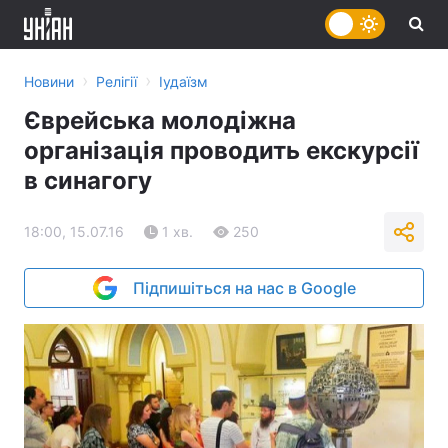
›
›
Новини
Релігії
Іудаїзм
Єврейська молодіжна
організація проводить екскурсії
в синагогу
18:00, 15.07.16
1 хв.
250
Підпишіться на нас в Google