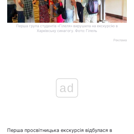
Перша група студентів «Гілеля» вирушила на екскурсію в
Харківську синагогу. Фото: Гілель
Реклама
ad
Перша просвітницька екскурсія відбулася в