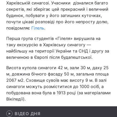
Харківській синагозі. Учасники дізналися багато
секретів, які зберігає цей прекрасний і величний
будинок, побувати у його затишних куточках,
почути цікаві розповіді про його непросту долю,
Головна
Війна
повідомляє
Гілель
.
Україна
Політика
Перша група студентів «Гілеля» вирушила на
таку екскурсію в Харківську синагогу —
Економіка
Світ
найбільшу на території України та СНД і другу за
величиною в Європі після будапештської.
Спорт
Наука
Висота купола синагоги 42 м, зали 30 м, даху 25
Техно і зв'язок
Лайт
м, довжина бічного фасаду 50 м, загальна площа
2067 м2. Сховище сувоїв має висоту 9 м. В залі
Зброя
Інциденти
синагоги можуть розміститися до 1000 осіб, а
Здоров'я
Туризм
побудована вона була в 1913 році (за матеріалами
Вікіпедії).
Цікавинки
Погода
ВІДЕО ДНЯ
Екологія
Регіони