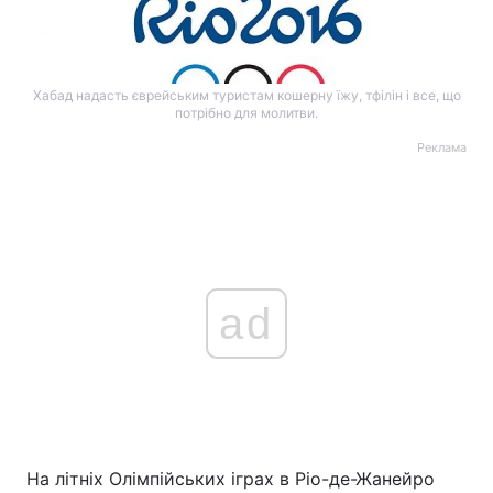
Хабад надасть єврейським туристам кошерну їжу, тфілін і все, що
потрібно для молитви.
Реклама
ad
На літніх Олімпійських іграх в Ріо-де-Жанейро