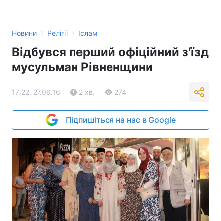
›
›
Новини
Релігії
Іслам
Відбувся перший офіційний з'їзд
мусульман Рівненщини
17:22, 27.06.16
2 хв.
274
Підпишіться на нас в Google