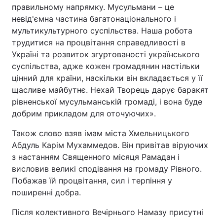
правильному напрямку. Мусульмани – це
невід'ємна частина багатонаціонального і
мультикультурного суспільства. Наша робота
трудитися на процвітання справедливості в
Україні та розвиток згуртованості українського
суспільства, адже кожен громадянин настільки
цінний для країни, наскільки він вкладається у її
щасливе майбутнє. Нехай Творець дарує баракят
рівненської мусульманській громаді, і вона буде
добрим прикладом для оточуючих».
Також слово взяв імам міста Хмельницького
Абдуль Карім Мухаммедов. Він привітав віруючих
з настанням Священного місяця Рамадан і
висловив великі сподівання на громаду Рівного.
Побажав їй процвітання, сил і терпіння у
поширенні добра.
Після колективного Вечірнього Намазу присутні