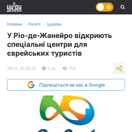
›
›
Новини
Релігії
Іудаїзм
У Ріо-де-Жанейро відкриють
спеціальні центри для
єврейських туристів
18:12, 27.06.16
2 хв.
154
Підпишіться на нас в Google