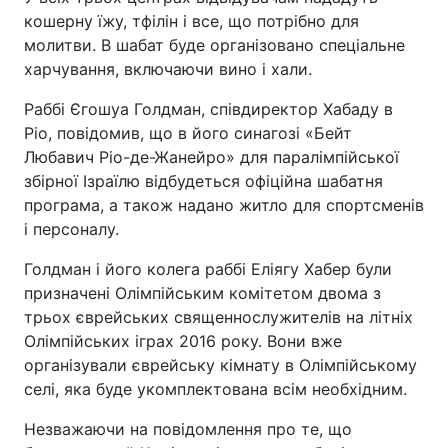
кошерну їжу, тфілін і все, що потрібно для
Тема оформлення
молитви. В шабат буде організовано спеціальне
харчування, включаючи вино і хали.
Раббі Єгошуа Голдман, співдиректор Хабаду в
Ріо, повідомив, що в його синагозі «Бейт
Любавич Ріо-де-Жанейро» для паралімпійської
збірної Ізраїлю відбудеться офіційна шабатня
програма, а також надано житло для спортсменів
і персоналу.
Голдман і його колега раббі Еліягу Хабер були
призначені Олімпійським комітетом двома з
трьох єврейських священнослужителів на літніх
Олімпійських іграх 2016 року. Вони вже
організували єврейську кімнату в Олімпійському
селі, яка буде укомплектована всім необхідним.
Незважаючи на повідомлення про те, що