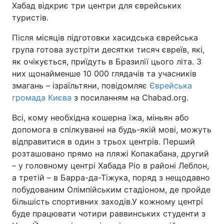
Хабад відкриє три центри для єврейських
туристів.
Після місяців підготовки хасидська єврейська
Головна
Війна
група готова зустріти десятки тисяч євреїв, які,
як очікується, приїдуть в Бразилії цього літа. З
Україна
Політика
них щонайменше 10 000 глядачів та учасників
змагань – ізраїльтяни, повідомляє
Єврейська
Економіка
Світ
громада Києва
з посиланням на Chabad.org.
Спорт
Наука
Всі, кому необхідна кошерна їжа, міньян або
допомога в спілкуванні на будь-якій мові, можуть
Техно і зв'язок
Лайт
відправитися в один з трьох центрів. Перший
розташовано прямо на пляжі Копакабана, другий
Зброя
Інциденти
– у головному центрі Хабада Ріо в районі Леблон,
Здоров'я
Туризм
а третій – в Барра-да-Тіжука, поряд з нещодавно
побудованим Олімпійським стадіоном, де пройде
Цікавинки
Погода
більшість спортивних заходів.У кожному центрі
буде працювати чотири раввинських студенти з
Екологія
Регіони