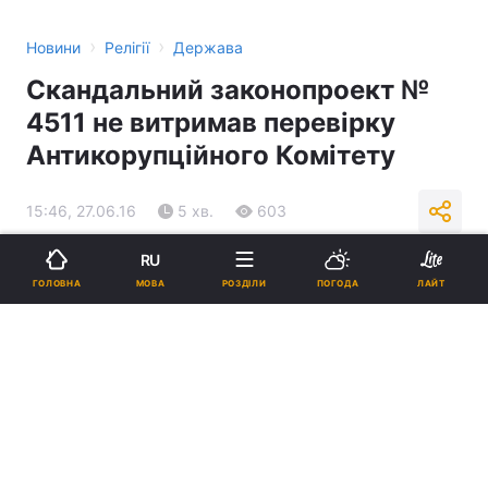
›
›
Новини
Релігії
Держава
Скандальний законопроект №
4511 не витримав перевірку
Антикорупційного Комітету
15:46, 27.06.16
5 хв.
603
RU
Підпишіться на нас в Google
МОВА
ГОЛОВНА
РОЗДІЛИ
ПОГОДА
ЛАЙТ