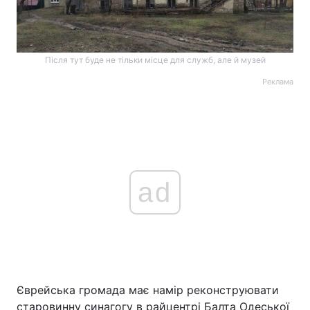
Після тут буде не тільки місце для служб, але й музей
Реклама
ad
Єврейська громада має намір реконструювати
старовинну синагогу в райцентрі Балта Одеської