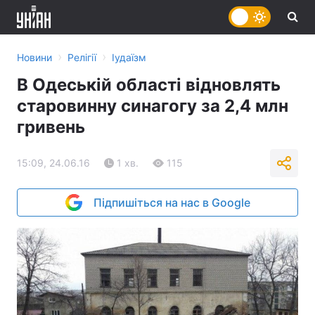
›
›
Новини
Релігії
Іудаїзм
В Одеській області відновлять
старовинну синагогу за 2,4 млн
гривень
15:09, 24.06.16
1 хв.
115
Підпишіться на нас в Google