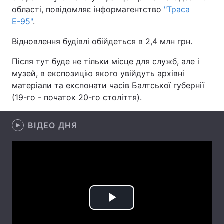
області, повідомляє інформагентство
"Траса
Е-95"
.
Відновлення будівлі обійдеться в 2,4 млн грн.
Головна
Війна
Після тут буде не тільки місце для служб, але і
Україна
Політика
музей, в експозицію якого увійдуть архівні
матеріали та експонати часів Балтської губернії
Економіка
Світ
(19-го - початок 20-го століття).
Спорт
Наука
ВІДЕО ДНЯ
Техно і зв'язок
Лайт
Зброя
Інциденти
Здоров'я
Туризм
Цікавинки
Погода
Play
Екологія
Регіони