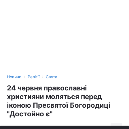
›
›
Новини
Релігії
Свята
24 червня православні
християни моляться перед
іконою Пресвятої Богородиці
"Достойно є"
04:53, 24.06.16
2 хв.
688