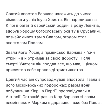
Святий апостол Варнава належить до числа
сімдесяти учнів Ісуса Христа. Він народився на
Кіпрі в багатій єврейській родині з роду Левитів,
здобув хорошу богословську освіту в Єрусалимі,
познайомився там з Савлом, згодом став
апостолом Павлом.
Звали його Йосія, а прізвисько Варнава - "син
утіхи" - він отримав за свою доброту. Після
смерті Учителя він продав все, що мав, і цілком
присвятив себе проповіді християнства.
Довгий час він супроводжував апостола Павла в
його місіонерських подорожах: разом вони
побували на Кіпрі, в Пергії, проповідували в
Антіохії. Останній раз на Кіпр Варнава зі своїм
племінником Марком відправився вже без Павла.