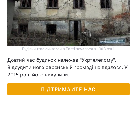
Будівництво синагоги в Балті почалося в 1903 році.
Довгий час будинок належав "Укртелекому".
Відсудити його єврейській громаді не вдалося. У
2015 році його викупили.
ПІДТРИМАЙТЕ НАС