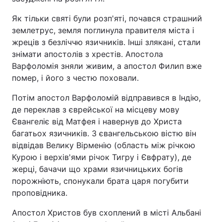
Як тільки святі були розп'яті, почався страшний
землетрус, земля поглинула правителя міста і
жреців з безліччю язичників. Інші злякані, стали
знімати апостолів з хрестів. Апостола
Варфоломія зняли живим, а апостол Филип вже
помер, і його з честю поховали.
Потім апостол Варфоломій відправився в Індію,
де переклав з єврейської на місцеву мову
Євангеліє від Матфея і навернув до Христа
багатьох язичників. З євангельською вістю він
відвідав Велику Вірменію (область між річкою
Курою і верхів'ями річок Тигру і Євфрату), де
жерці, бачачи що храми язичницьких богів
порожніють, спонукали брата царя погубити
проповідника.
Апостол Христов був схоплений в місті Альбані