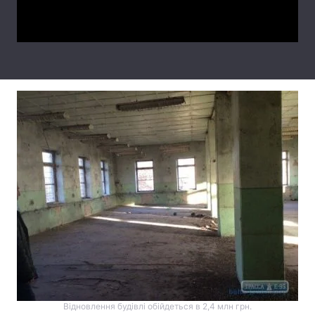
Video
Лонгріди
Відео з Youtube
Статті
Інтерв'ю
Думки
Архів
Вакансії
Контакти
Послуги
Відновлення будівлі обійдеться в 2,4 млн грн.