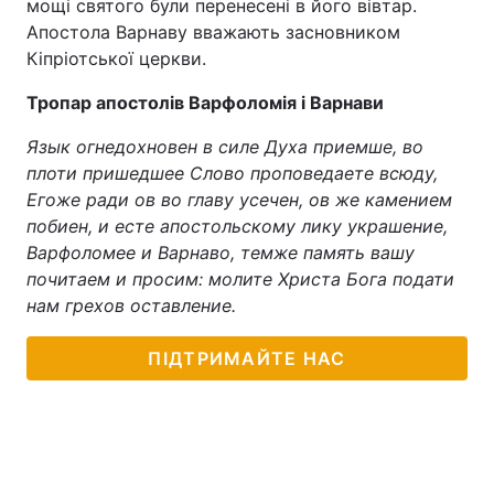
мощі святого були перенесені в його вівтар.
Апостола Варнаву вважають засновником
Кіпріотської церкви.
Тропар апостолів Варфоломія і Варнави
Язык огнедохновен в силе Духа приемше, во
плоти пришедшее Слово проповедаете всюду,
Егоже ради ов во главу усечен, ов же камением
побиен, и есте апостольскому лику украшение,
Варфоломее и Варнаво, темже память вашу
почитаем и просим: молите Христа Бога подати
нам грехов оставление.
ПІДТРИМАЙТЕ НАС