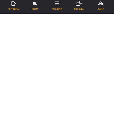
RU
МОВА
ГОЛОВНА
РОЗДІЛИ
ПОГОДА
ЛАЙТ
Підпишіться на нас в Google
Реклама