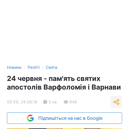
›
›
Новини
Релігії
Свята
24 червня - пам'ять святих
апостолів Варфоломія і Варнави
05:59, 24.06.16
3 хв.
646
Підпишіться на нас в Google