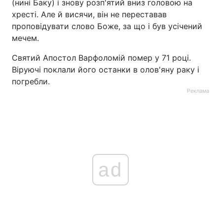
(нині Баку) і знову розп'ятий вниз головою на
хресті. Але й висячи, він не переставав
проповідувати слово Боже, за що і був усічений
мечем.
Святий Апостол Варфоломій помер у 71 році.
Віруючі поклали його останки в олов'яну раку і
погребли.
Реклама
ad