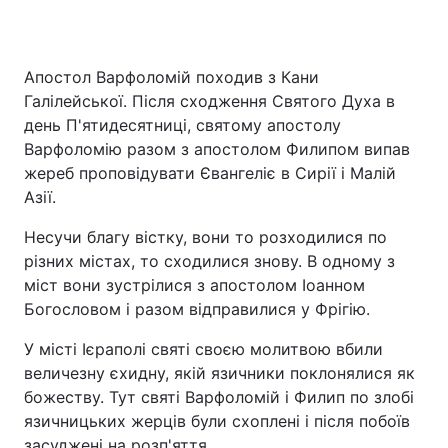
Апостол Варфоломій походив з Кани
Галілейської. Після сходження Святого Духа в
день П'ятидесятниці, святому апостолу
Варфоломію разом з апостолом Филипом випав
жереб проповідувати Євангеліє в Сирії і Малій
Азії.
Несучи благу вістку, вони то розходилися по
різних містах, то сходилися знову. В одному з
міст вони зустрілися з апостолом Іоанном
Богословом і разом відправилися у Фрігію.
У місті Ієраполі святі своєю молитвою вбили
величезну єхидну, якій язичники поклонялися як
божеству. Тут святі Варфоломій і Филип по злобі
язичницьких жерців були схоплені і після побоїв
засуджені на розп'яття.