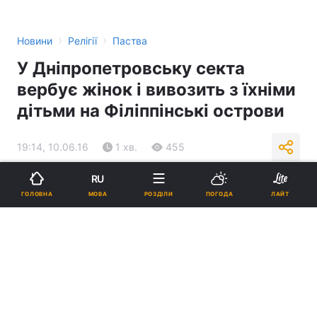
›
›
Новини
Релігії
Паства
У Дніпропетровську секта
вербує жінок і вивозить з їхніми
дітьми на Філіппінські острови
19:14, 10.06.16
1 хв.
455
RU
Підпишіться на нас в Google
МОВА
ГОЛОВНА
РОЗДІЛИ
ПОГОДА
ЛАЙТ