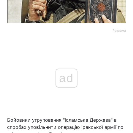
Реклама
ad
Бойовики угруповання "Ісламська Держава" в
спробах уповільнити операцію іракської армії по