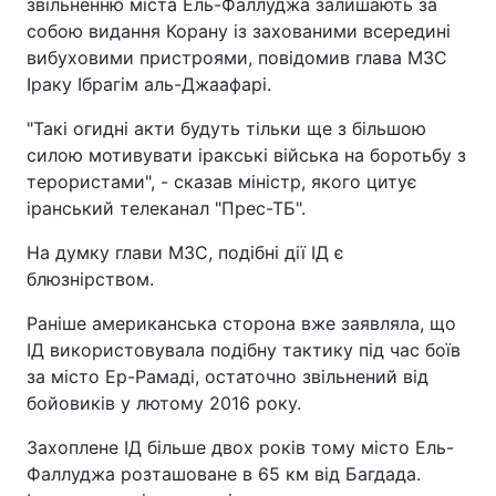
звільненню міста Ель-Фаллуджа залишають за
собою видання Корану із захованими всередині
вибуховими пристроями, повідомив глава МЗС
Іраку Ібрагім аль-Джаафарі.
"Такі огидні акти будуть тільки ще з більшою
силою мотивувати іракські війська на боротьбу з
терористами", - сказав міністр, якого цитує
іранський телеканал "Прес-ТБ".
На думку глави МЗС, подібні дії ІД є
блюзнірством.
Раніше американська сторона вже заявляла, що
ІД використовувала подібну тактику під час боїв
за місто Ер-Рамаді, остаточно звільнений від
бойовиків у лютому 2016 року.
Захоплене ІД більше двох років тому місто Ель-
Фаллуджа розташоване в 65 км від Багдада.