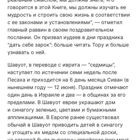
говорится в этой Книге, мы должны изучать ее
Тема оформлення
мудрость и строить свою жизнь в соответствии
с ее законами и установлениями", — отметил
главный раввин в своем поздравительном
послании. Он призвал иудеев в дни праздника
"дать себе зарок": больше читать Тору и больше
узнавать о ней.
Шавуот, в переводе с иврита — "седмицы",
наступает по истечении семи недель после
Песаха и приходится на 6 день месяца Сиван (в
нынешнем году — 12 июня). Праздник отмечают
один день в Израиле и два — в общинах за его
пределами. В Шавуот евреи украшают дом
и синагогу зеленью, цветами и бумажными
аппликациями. В Европе ранее существовал
обычай в Шавуот приводить детей в синагогу
и угощать их медом со специальной доски,
на которой были вырезаны еврейские письмена,