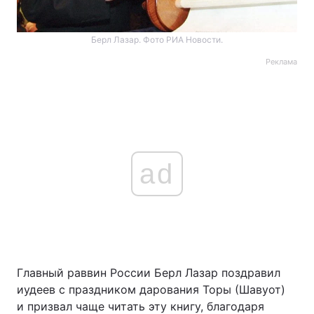
Берл Лазар. Фото РИА Новости.
Реклама
ad
Главный раввин России Берл Лазар поздравил
иудеев с праздником дарования Торы (Шавуот)
и призвал чаще читать эту книгу, благодаря