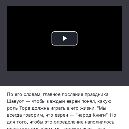
Лонгріди
Відео з Youtube
Статті
Інтерв'ю
Думки
Play
Архів
Вакансії
Video
Контакти
Послуги
По его словам, главное послание праздника
Шавуот — чтобы каждый еврей понял, какую
роль Тора должна играть в его жизни. "Мы
всегда говорим, что евреи — "народ Книги". Но
для того, чтобы это определение наполнилось
реальным смыслом, мы должны знать, что