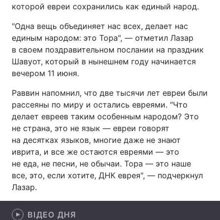
которой евреи сохранились как единый народ.
"Одна вещь объединяет нас всех, делает нас
единым народом: это Тора", — отметил Лазар
Головна
Війна
в своем поздравительном послании на праздник
Шавуот, который в нынешнем году начинается
Україна
Політика
вечером 11 июня.
Економіка
Світ
Раввин напомнил, что две тысячи лет евреи были
рассеяны по миру и остались евреями. "Что
Спорт
Наука
делает евреев таким особенным народом? Это
не страна, это не язык — евреи говорят
Техно і зв'язок
Лайт
на десятках языков, многие даже не знают
Зброя
Інциденти
иврита, и все же остаются евреями — это
не еда, не песни, не обычаи. Тора — это наше
Здоров'я
Туризм
все, это, если хотите, ДНК еврея", — подчеркнул
Лазар.
Цікавинки
Погода
ВІДЕО ДНЯ
Екологія
Регіони