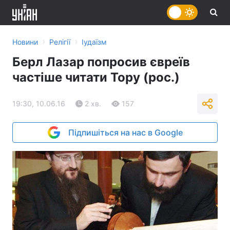
›
›
Новини
Релігії
Іудаїзм
Берл Лазар попросив євреїв
частіше читати Тору (рос.)
19:30, 10.06.16
2 хв.
157
Підпишіться на нас в Google