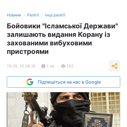
›
›
Новини
Релігії
Інші релігії
Бойовики "Ісламської Держави"
залишають видання Корану із
захованими вибуховими
пристроями
19:29, 10.06.16
1 хв.
162
Підпишіться на нас в Google