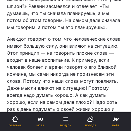
шпион?» Раввин засмеялся и отвечает: «Ты
думаешь, что ты сначала планируешь, а мы
потом об этом говорим. На самом деле сначала
мы говорим, а потом ты это планируешь».
Анекдот говорит о том, что человеческие слова
имеют большую силу, они влияют на ситуацию.
Этот принцип — не говорить плохие слова —
входит в наше воспитание. К примеру, если
человек болеет и врачи говорят о его близкой
кончине, мы сами никогда не произнесем эти
слова. Потому что наши слова могут повлиять.
Даже мысли влияют на ситуацию! Поэтому
всегда надо думать хорошо. А как думать
хорошо, если на самом деле плохо? Надо хоть
раз в день подумать о своей жизни хорошо и
произнести эти слова вслух.
RU
МОВА
ГОЛОВНА
РОЗДІЛИ
ПОГОДА
ЛАЙТ
Нельзя никогда говорить детям: ты плохой.