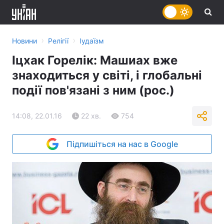
›
›
Новини
Релігії
Іудаїзм
Іцхак Горелік: Машиах вже
знаходиться у світі, і глобальні
події пов'язані з ним (рос.)
14:08, 22.01.16
22 хв.
754
Підпишіться на нас в Google