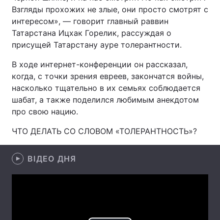
Взгляды прохожих не злые, они просто смотрят с
интересом», — говорит главный раввин
Татарстана Ицхак Горелик, рассуждая о
Головна
Війна
присущей Татарстану ауре толерантности.
В ходе интернет-конференции он рассказал,
Україна
Політика
когда, с точки зрения евреев, закончатся войны,
Економіка
Світ
насколько тщательно в их семьях соблюдается
шабат, а также поделился любимым анекдотом
Спорт
Наука
про свою нацию.
Техно і зв'язок
Лайт
ЧТО ДЕЛАТЬ СО СЛОВОМ «ТОЛЕРАНТНОСТЬ»?
Зброя
Інциденти
ВІДЕО ДНЯ
Здоров'я
Туризм
Цікавинки
Погода
Екологія
Регіони