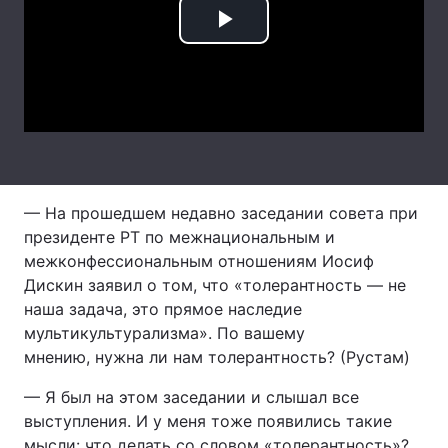
Лонгріди
Play
Video
Відео з Youtube
Статті
Інтерв'ю
Думки
Архів
Вакансії
— На прошедшем недавно заседании совета при
Контакти
президенте РТ по межнациональным и
межконфессиональным отношениям Иосиф
Послуги
Дискин заявил о том, что «толерантность — не
наша задача, это прямое наследие
мультикультурализма». По вашему
мнению, нужна ли нам толерантность? (Рустам)
— Я был на этом заседании и слышал все
выступления. И у меня тоже появились такие
мысли: что делать со словом «толерантность»?