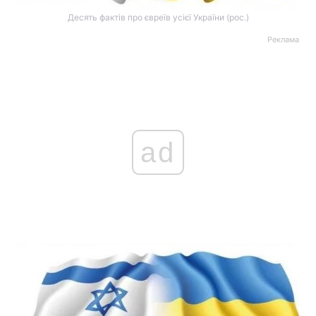
Десять фактів про євреїв усієї України (рос.)
Реклама
ad