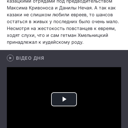
казацкими отрядами под предводительством
Максима Кривоноса и Данилы Нечая. А так как
Лонгріди
казаки не слишком любили евреев, то шансов
остаться в живых у последних было очень мало.
Відео з Youtube
Статті
Несмотря на жестокость повстанцев к евреям,
ходят слухи, что и сам гетман Хмельницкий
Інтерв'ю
Думки
принадлежал к иудейскому роду.
Архів
Вакансії
ВІДЕО ДНЯ
Контакти
Послуги
Play
Video