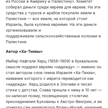
из России в Америку и Палестину». Комитет
собирал деньги среди евреев для евреев. На эти
средства у турков и арабов покупали земли в
Палестине — вся земля, на которой стоит
Израиль, была куплена евреями. На эти деньги
организовывали и
поддерживали сельскохозяйственные колонии в
Палестине.
Автор «Ха-Тиквы»
Имбер Нафтали Херц (1856–1909) в буквальном
смысле подарил евреям «надежду» — именно он
стал автором слов гимна Израиля «Ха-Тиква»,
название которого с иврита переводится как
«надежда». Херц родился в Злочеве и писал
стихи с детства. Слава пришла к нему в 10 лет —
он написал поэму, посвященную столетию
присоединения Буковины к Австро-Венгрии, и ее
отметил сам императора Франц-Иосиф, назначив