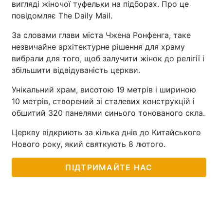
вигляді жіночої туфельки на підборах. Про це
повідомляє The Daily Mail.
За словами глави міста Чжена Ронфенга, таке
незвичайне архітектурне рішення для храму
вибрали для того, щоб залучити жінок до релігії і
збільшити відвідуваність церкви.
Унікальний храм, висотою 19 метрів і шириною
10 метрів, створений зі сталевих конструкцій і
обшитий 320 панелями синього тонованого скла.
Церкву відкриють за кілька днів до Китайського
Нового року, який святкують 8 лютого.
ПІДТРИМАЙТЕ НАС