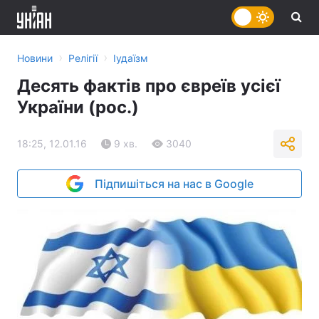
›
›
Новини
Релігії
Іудаїзм
Десять фактів про євреїв усієї
України (рос.)
18:25, 12.01.16
9 хв.
3040
Підпишіться на нас в Google