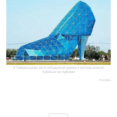
У Тайванському місті побудували церкву у вигляді жіночої
туфельки на підборах
Реклама