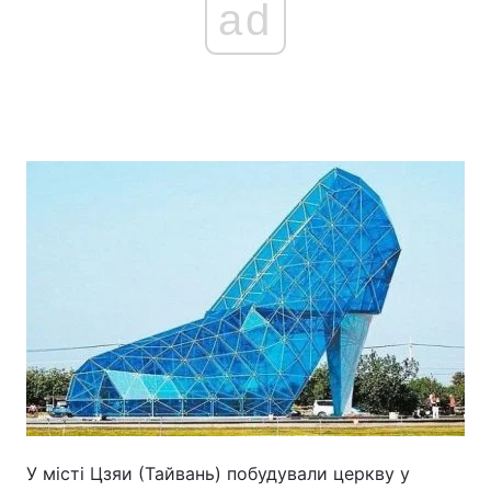
ad
У місті Цзяи (Тайвань) побудували церкву у