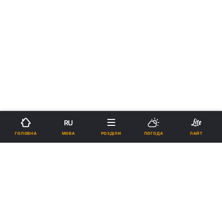
RU
МОВА
ГОЛОВНА
РОЗДІЛИ
ПОГОДА
ЛАЙТ
›
›
Новини
Релігії
Іслам
Вся правда про джинів (рос.)
18:17, 12.01.16
5 хв.
141
Підпишіться на нас в Google