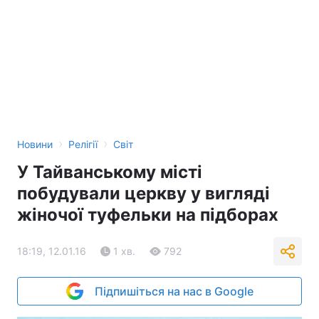
›
›
Новини
Релігії
Світ
У Тайванському місті
побудували церкву у вигляді
жіночої туфельки на підборах
18:19, 12.01.16
1 хв.
792
Підпишіться на нас в Google