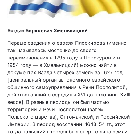
Головна
Війна
Богдан Беркоевич Хмельницкий
Україна
Політика
Первые сведения о евреях Плоскирова (именно
так называлось местечко до своего
Економіка
Світ
переименования в 1795 году в Проскуров и в
1954 году — в Хмельницкий) можно найти в
Спорт
Наука
документах Ваада четырех земель за 1627 год
[центральный орган автономного еврейского
Техно і зв'язок
Лайт
общинного самоуправления в Речи Посполитой,
действовавший с середины XVI до половины XVIII
Зброя
Інциденти
веков]. В разные периоды он был частью
Здоров'я
Туризм
территорий и Речи Посполитой (затем
Польского царства), Оттоманской, и Российской
Цікавинки
Погода
Империи. В период восстаний, 1648–54 гг., этот
тогда польский городок был стерт с лица земли
Екологія
Регіони