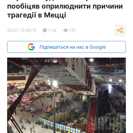
пообіцяв оприлюднити причини
трагедії в Мецці
22:07, 13.09.15
1 хв.
131
Підпишіться на нас в Google