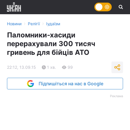
›
›
Новини
Релігії
Іудаїзм
Паломники-хасиди
перерахували 300 тисяч
гривень для бійців АТО
22:12, 13.09.15
1 хв.
99
Підпишіться на нас в Google
Реклама