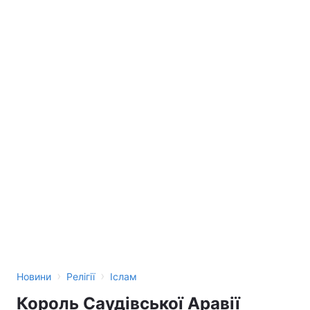
Тема оформлення
›
›
Новини
Релігії
Іслам
Король Саудівської Аравії