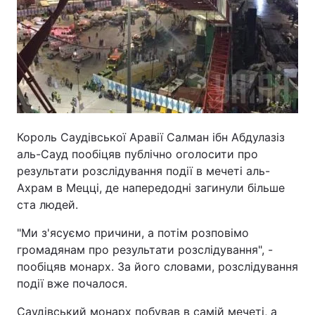
Король Саудівської Аравії Салман ібн Абдулазіз
аль-Сауд пообіцяв публічно оголосити про
результати розслідування події в мечеті аль-
Ахрам в Мецці, де напередодні загинули більше
ста людей.
"Ми з'ясуємо причини, а потім розповімо
громадянам про результати розслідування", -
пообіцяв монарх. За його словами, розслідування
події вже почалося.
Саудівський монарх побував в самій мечеті, а