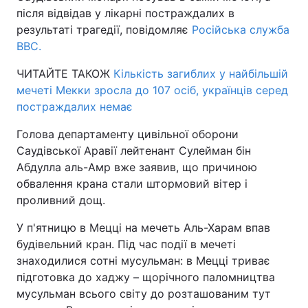
після відвідав у лікарні постраждалих в
результаті трагедії, повідомляє
Російська служба
ВВС.
ЧИТАЙТЕ ТАКОЖ
Кількість загиблих у найбільшій
мечеті Мекки зросла до 107 осіб, українців серед
постраждалих немає
Голова департаменту цивільної оборони
Саудівської Аравії лейтенант Сулейман бін
Абдулла аль-Амр вже заявив, що причиною
обвалення крана стали штормовий вітер і
проливний дощ.
У п'ятницю в Мецці на мечеть Аль-Харам впав
будівельний кран. Під час події в мечеті
знаходилися сотні мусульман: в Мецці триває
підготовка до хаджу – щорічного паломництва
мусульман всього світу до розташованим тут