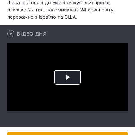
Шана цієї осені до Умані очікується приїзд
близько 27 тис. паломників із 24 країн світу,
переважно з Ізраїлю та США.
Головна
Війна
ВІДЕО ДНЯ
Україна
Політика
Економіка
Світ
Спорт
Наука
Техно і зв'язок
Лайт
Play
Зброя
Інциденти
Video
Здоров'я
Туризм
Цікавинки
Погода
Екологія
Регіони