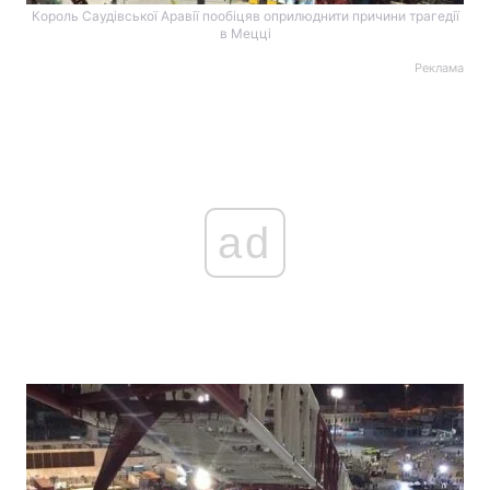
Король Саудівської Аравії пообіцяв оприлюднити причини трагедії
в Мецці
Реклама
ad