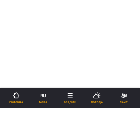
RU
МОВА
ГОЛОВНА
РОЗДІЛИ
ПОГОДА
ЛАЙТ
›
›
Новини
Релігії
Іудаїзм
До Умані приїхало близько 26
тис. паломників-хасидів