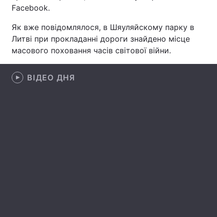
Facebook.
Як вже повідомлялося, в Шяуляйскому парку в
Литві при прокладанні дороги знайдено місце
Головна
Війна
масового поховання часів світової війни.
Україна
Політика
ВІДЕО ДНЯ
Економіка
Світ
Спорт
Наука
Техно і зв'язок
Лайт
Зброя
Інциденти
Здоров'я
Туризм
Цікавинки
Погода
Екологія
Регіони