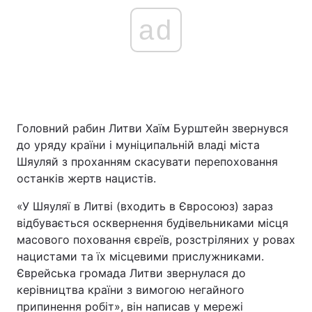
ad
Головний рабин Литви Хаїм Бурштейн звернувся
до уряду країни і муніципальній владі міста
Шяуляй з проханням скасувати перепоховання
останків жертв нацистів.
«У Шяуляї в Литві (входить в Євросоюз) зараз
відбувається осквернення будівельниками місця
масового поховання євреїв, розстріляних у ровах
нацистами та їх місцевими прислужниками.
Єврейська громада Литви звернулася до
керівництва країни з вимогою негайного
припинення робіт», він написав у мережі