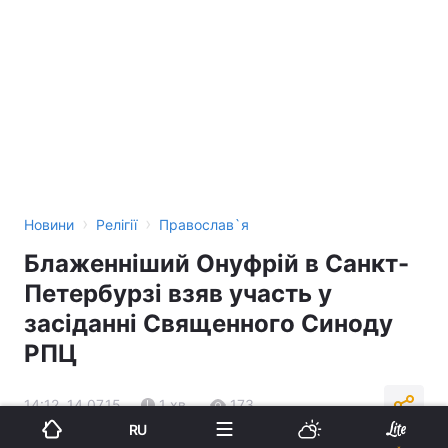
›
›
Новини
Релігії
Православ`я
Блаженніший Онуфрій в Санкт-
Петербурзі взяв участь у
засіданні Священного Синоду
РПЦ
14:12, 14.07.15
1 хв.
173
RU