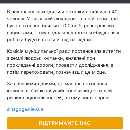
Лонгріди
В похованні знаходяться останки приблизно 40
чоловік. У загальній складності на цій території
було поховано близько 700 осіб, розстріляних
Відео з Youtube
Статті
нацистами, тому подальші дорожньо-будівельні
роботи будуть вестися під наглядом.
Інтерв'ю
Думки
Комісія муніципальної ради постановила витягти
Архів
Вакансії
з землі людські останки, виявлені при
прокладанні дороги, провести дослідження, а
Контакти
потім перепоховати, позначивши це місце.
Послуги
За наявними даними, це масове поховання
колишніх в'язнів шяуляйскої в'язниці – людей
різних національностей, в тому числі євреїв.
sinagoga.kiev.ua
ПІДТРИМАЙТЕ НАС