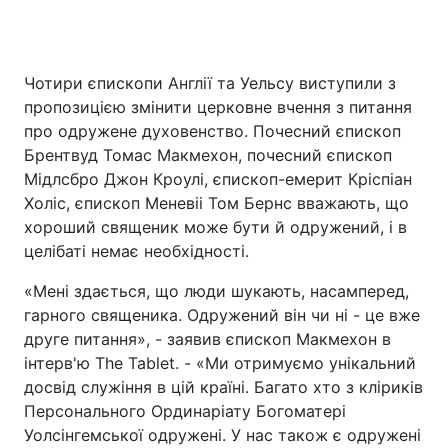
Чотири єпископи Англії та Уельсу виступили з
пропозицією змінити церковне вчення з питання
про одружене духовенство. Почесний єпископ
Брентвуд Томас Макмехон, почесний єпископ
Мідлсбро Джон Кроулі, єпископ-емерит Кріспіан
Холіс, єпископ Меневіі Том Бернс вважають, що
хороший священик може бути й одружений, і в
целібаті немає необхідності.
«Мені здається, що люди шукають, насамперед,
гарного священика. Одружений він чи ні - це вже
друге питання», - заявив єпископ Макмехон в
інтерв'ю Тhe Tablet. - «Ми отримуємо унікальний
досвід служіння в цій країні. Багато хто з кліриків
Персонального Ординаріату Богоматері
Уолсінгемської одружені. У нас також є одружені