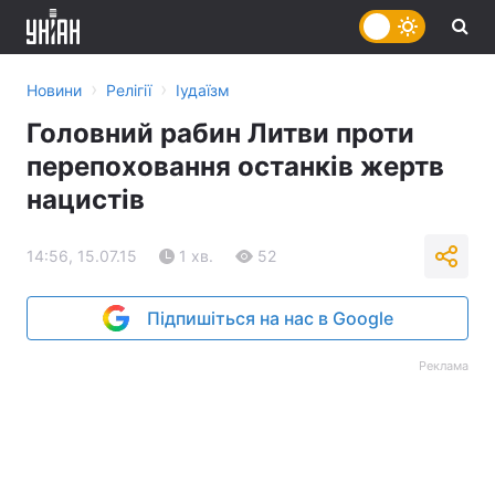
›
›
Новини
Релігії
Іудаїзм
Головний рабин Литви проти
перепоховання останків жертв
нацистів
14:56, 15.07.15
1 хв.
52
Підпишіться на нас в Google
Реклама