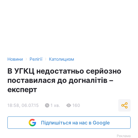
›
›
Новини
Релігії
Католицизм
В УГКЦ недостатньо серйозно
поставилася до догналітів –
експерт
18:58, 06.07.15
1 хв.
160
Підпишіться на нас в Google
Реклама