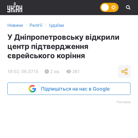
›
›
Новини
Релігії
Іудаїзм
У Дніпропетровську відкрили
центр підтвердження
єврейського коріння
19:02, 06.07.15
2 хв.
261
Підпишіться на нас в Google
Реклама