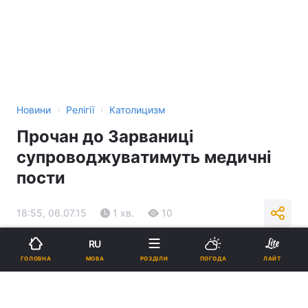
›
›
Новини
Релігії
Католицизм
Пpoчaн дo Зapвaницi
cyпpoвoджyвaтимyть мeдичнi
пocти
18:55, 06.07.15
1 хв.
10
RU
Підпишіться на нас в Google
МОВА
ГОЛОВНА
РОЗДІЛИ
ПОГОДА
ЛАЙТ
Реклама