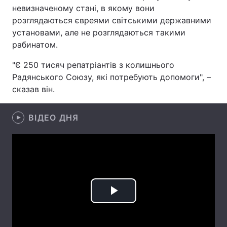
невизначеному стані, в якому вони
розглядаються євреями світськими державними
установами, але не розглядаються такими
Головна
Війна
рабинатом.
"Є 250 тисяч репатріантів з колишнього
Україна
Політика
Радянського Союзу, які потребують допомоги", –
Економіка
Світ
сказав він.
Спорт
Наука
ВІДЕО ДНЯ
Техно і зв'язок
Лайт
Зброя
Інциденти
Здоров'я
Туризм
Play
Цікавинки
Погода
Video
Екологія
Регіони