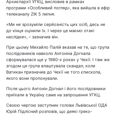
Архиєпархії УГКЦ, висловив в рамках
програми «Особливий погляд», яка вийшла в ефір
телеканалу ZIK 5 липня.
«Ми не зрозуміли серйозність цих осіб, десь не
до кінця оцінили їх. І через це маємо отакі
наслідки», – зазначив він.
При цьому Михайло Палій вказав на те, що група
послідовників навколо Антоніна Догнала
сформувалася ще у 1980-х роках у Чехії. І там же
згодом ця група влаштувала скандал, коли
Ватикан призначив до Чехії не того єпископа,
якого вони пропонували.
Після цього Антонін Догнал і його послідовники
приїхали в Україну саме на запрошення УГКЦ.
Своєю чергою заступник голови Львівської ОДА
Юрій Підлісний розповів, що деякі греко-