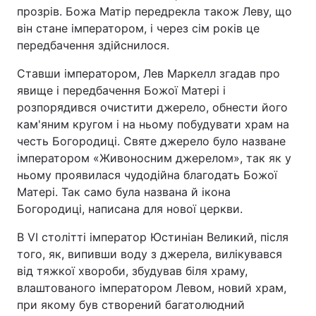
прозрів. Божа Матір передрекла також Леву, що
він стане імператором, і через сім років це
передбачення здійснилося.
Ставши імператором, Лев Маркелл згадав про
явище і передбачення Божої Матері і
розпорядився очистити джерело, обнести його
кам'яним кругом і на ньому побудувати храм на
честь Богородиці. Святе джерело було назване
імператором «Живоносним джерелом», так як у
ньому проявилася чудодійна благодать Божої
Матері. Так само була названа й ікона
Богородиці, написана для нової церкви.
В VI столітті імператор Юстиніан Великий, після
того, як, випивши воду з джерела, вилікувався
від тяжкої хвороби, збудував біля храму,
влаштованого імператором Левом, новий храм,
при якому був створений багатолюдний