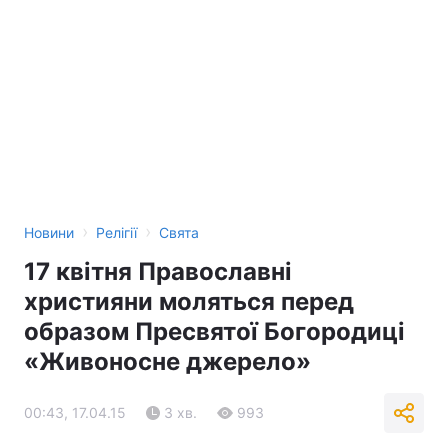
›
›
Новини
Релігії
Свята
17 квітня Православні
християни моляться перед
образом Пресвятої Богородиці
«Живоносне джерело»
00:43, 17.04.15
3 хв.
993