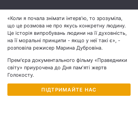
Лонгріди
«Коли я почала знімати інтерв'ю, то зрозуміла,
що це розмова не про якусь конкретну людину.
Відео з Youtube
Статті
Це історія випробувань людини на її духовність,
на її моральні принципи - якщо у неї такі є», -
Інтерв'ю
Думки
розповіла режисер Марина Дубровіна.
Архів
Вакансії
Прем'єра документального фільму «Праведники
світу» приурочена до Дня пам'яті жертв
Контакти
Голокосту.
Послуги
ПІДТРИМАЙТЕ НАС