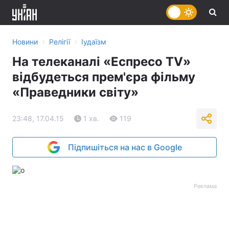
›
›
Новини
Релігії
Іудаїзм
На телеканалі «Еспресо TV»
відбудеться прем'єра фільму
«Праведники світу»
23:48, 17.04.15
1 хв.
119
Підпишіться на нас в Google
Реклама