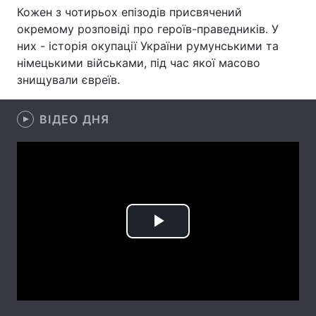
Кожен з чотирьох епізодів присвячений
окремому розповіді про героїв-праведників. У
них - історія окупації України румунськими та
Головна
Війна
німецькими військами, під час якої масово
знищували євреїв.
Україна
Політика
ВІДЕО ДНЯ
Економіка
Світ
Спорт
Наука
Техно і зв'язок
Лайт
Зброя
Інциденти
Play
Здоров'я
Туризм
Video
Цікавинки
Погода
Екологія
Регіони