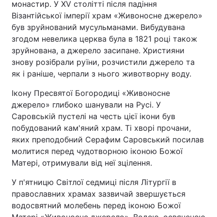
монастир. У XV столітті після падіння
Візантійської імперії храм «Живоносне джерело»
був зруйнований мусульманами. Вибудувана
згодом невелика церква була в 1821 році також
зруйнована, а джерело засипане. Християни
знову розібрали руїни, розчистили джерело та
як і раніше, черпали з нього животворну воду.
Ікону Пресвятої Богородиці «Живоносне
джерело» глибоко шанували на Русі. У
Саровській пустелі на честь цієї ікони був
побудований кам'яний храм. Ті хворі прочани,
яких преподобний Серафим Саровський посилав
молитися перед чудотворною іконою Божої
Матері, отримували від неї зцілення.
У п'ятницю Світлої седмиці після Літургії в
православних храмах зазвичай звершується
водосвятний молебень перед іконою Божої