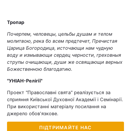
Тропар
Почерпем, человецы, цельбы душам и телом
молитвою, река бо всем предтечет, Пречистая
Царица Богородица, источающи нам чудную
воду и измывающи сердец черности, греховныя
струпы очищающи, души же освящающи верных
Божественною благодатию.
"УНІАН-Релігії"
Проект "Православні свята" реалізується за
сприяння Київської Духовної Академії і Семінарії.
При використанні матеріалу посилання на
джерело обов'язкове.
ПІДТРИМАЙТЕ НАС