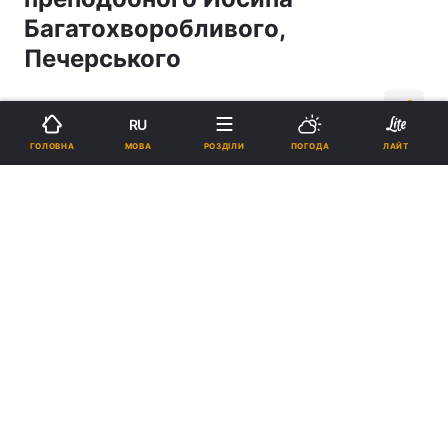
Багатохворобливого,
Печерського
00:39, 17.04.15
1 хв.
295
RU
МОВА
ГОЛОВНА
РОЗДІЛИ
ПОГОДА
ЛАЙТ
Підпишіться на нас в Google
Реклама