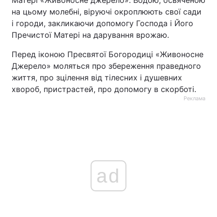
Матері «Живоносне джерело». Водою, освяченою
на цьому молебні, віруючі окроплюють свої сади
і городи, закликаючи допомогу Господа і Його
Пречистої Матері на дарування врожаю.
Перед іконою Пресвятої Богородиці «Живоносне
Джерело» моляться про збереження праведного
життя, про зцілення від тілесних і душевних
хвороб, пристрастей, про допомогу в скорботі.
Реклама
ad