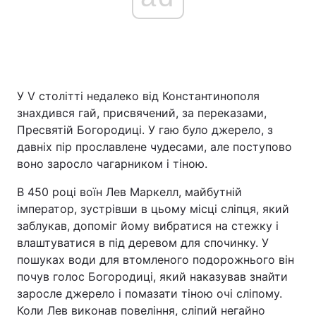
У V столітті недалеко від Константинополя
знахдився гай, присвячений, за переказами,
Пресвятій Богородиці. У гаю було джерело, з
давніх пір прославлене чудесами, але поступово
воно заросло чагарником і тіною.
В 450 році воїн Лев Маркелл, майбутній
імператор, зустрівши в цьому місці сліпця, який
заблукав, допоміг йому вибратися на стежку і
влаштуватися в під деревом для спочинку. У
пошуках води для втомленого подорожнього він
почув голос Богородиці, який наказував знайти
заросле джерело і помазати тіною очі сліпому.
Коли Лев виконав повеління, сліпий негайно