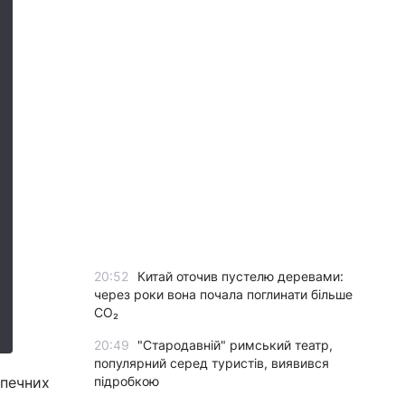
20:52
Китай оточив пустелю деревами:
через роки вона почала поглинати більше
CO₂
20:49
"Стародавній" римський театр,
популярний серед туристів, виявився
спечних
підробкою