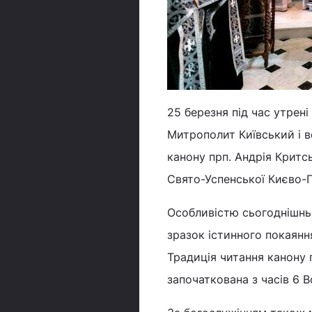
25 березня під час утрен
Митрополит Київський і в
канону прп. Андрія Критс
Свято-Успенської Києво-
Особливістю сьогоднішньо
зразок істинного покаянн
Традиція читання канону п
започаткована з часів 6 В