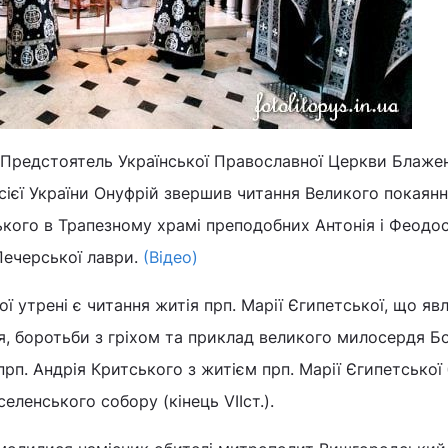
і Предстоятель Української Православної Церкви Блаже
сієї України Онуфрій звершив читання Великого покаян
ького в Трапезному храмі преподобних Антонія і Феодос
Печерської лаври.
(Відео)
ї утрені є читання житія прп. Марії Єгипетської, що яв
я, боротьби з гріхом та приклад великого милосердя Б
рп. Андрія Критського з житієм прп. Марії Єгипетської
селенського собору (кінець VIIст.).