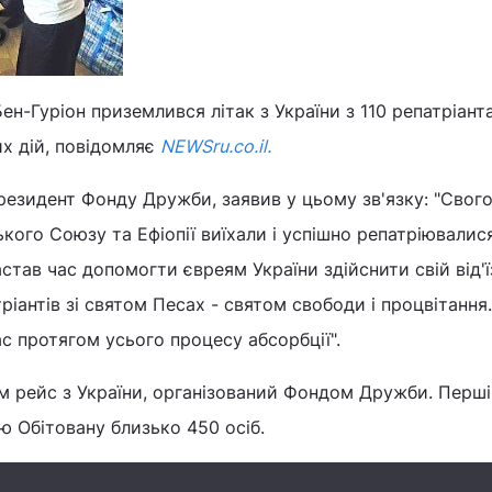
ен-Гуріон приземлився літак з України з 110 репатріант
их дій, повідомляє
NEWSru.co.il.
резидент Фонду Дружби, заявив у цьому зв'язку: "Свого
кого Союзу та Ефіопії виїхали і успішно репатріювалис
астав час допомогти євреям України здійснити свій від'
ріантів зі святом Песах - святом свободи і процвітання
с протягом усього процесу абсорбції".
м рейс з України, організований Фондом Дружби. Перші
 Обітовану близько 450 осіб.