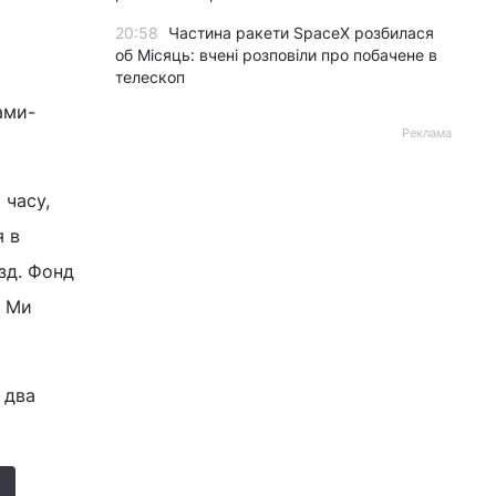
20:58
Частина ракети SpaceX розбилася
об Місяць: вчені розповіли про побачене в
телескоп
ами-
Реклама
 часу,
я в
їзд. Фонд
. Ми
 два