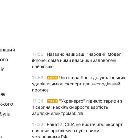
нніший
17:55
Названо найкращі "народні" моделі
ного
iPhone: саме ними власники задоволені
найбільше
ія
17:52
Чи готова Росія до українських
УНІАН
ударів взимку: експерт дав несподіваний
прогноз
ляє
17:34
"Укренерго" підняло тарифи з
УНІАН
ожого.
1 серпня: наскільки зросте вартість
 була
зарядки електромобілів
17:33
Ракет зі США не вистачить: експерт
пояснив проблему з пусковими
установками РФ