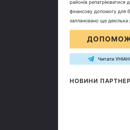
районів репатріюватися д
фінансову допомогу для бі
заплановано ще декілька р
ДОПОМОЖ
Читати УНІАН
НОВИНИ ПАРТНЕР