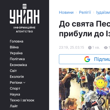
›
›
Новини
Релігії
Іудаїзм
До свята Пес
ІНФОРМАЦІЙНЕ
прибули до І
АГЕНТСТВО
Головна
Війна
23:19, 25.03.15
1 хв.
Україна
Підпиш
Політика
Економіка
Світ
Екологія
Регіони
Спорт
Наука
Техно і зв'язок
Лайт