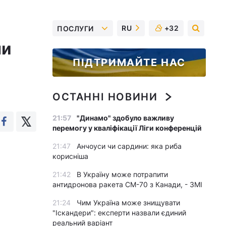
RU
+32
ПОСЛУГИ
ни
ПІДТРИМАЙТЕ НАС
ОСТАННІ НОВИНИ
21:57
"Динамо" здобуло важливу
перемогу у кваліфікації Ліги конференцій
21:47
Анчоуси чи сардини: яка риба
корисніша
21:42
В Україну може потрапити
антидронова ракета CM-70 з Канади, - ЗМІ
21:24
Чим Україна може знищувати
"Іскандери": експерти назвали єдиний
реальний варіант