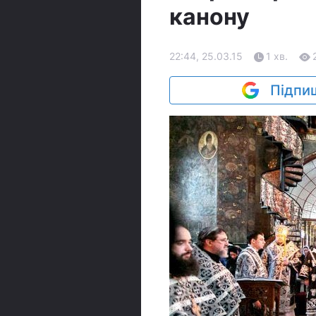
канону
22:44, 25.03.15
1 хв.
Підпиш