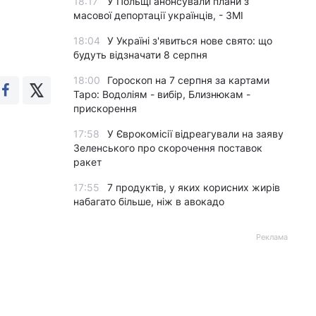
18:17
У Польщі анонсували плани з
масової депортації українців, - ЗМІ
18:04
У Україні з'явиться нове свято: що
будуть відзначати 8 серпня
18:00
Гороскоп на 7 серпня за картами
Таро: Водоліям - вибір, Близнюкам -
прискорення
17:58
У Єврокомісії відреагували на заяву
Зеленського про скорочення поставок
ракет
17:55
7 продуктів, у яких корисних жирів
набагато більше, ніж в авокадо
Реклама