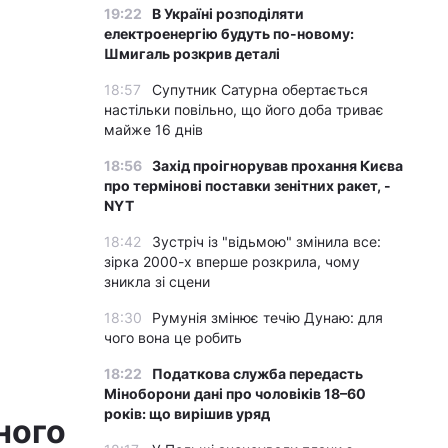
19:22
В Україні розподіляти
електроенергію будуть по-новому:
Шмигаль розкрив деталі
18:57
Супутник Сатурна обертається
настільки повільно, що його доба триває
майже 16 днів
18:56
Захід проігнорував прохання Києва
про термінові поставки зенітних ракет, -
NYT
18:42
Зустріч із "відьмою" змінила все:
зірка 2000-х вперше розкрила, чому
зникла зі сцени
18:30
Румунія змінює течію Дунаю: для
чого вона це робить
18:22
Податкова служба передасть
Міноборони дані про чоловіків 18–60
років: що вирішив уряд
ного