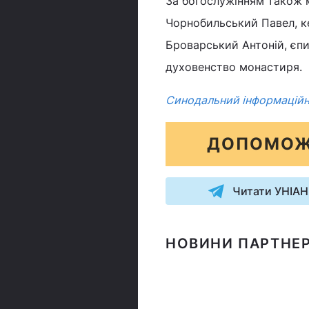
За богослужінням також 
Чорнобильський Павел, к
Броварський Антоній, єпи
духовенство монастиря.
Синодальний інформаційн
ДОПОМОЖ
Читати УНІАН
НОВИНИ ПАРТНЕР