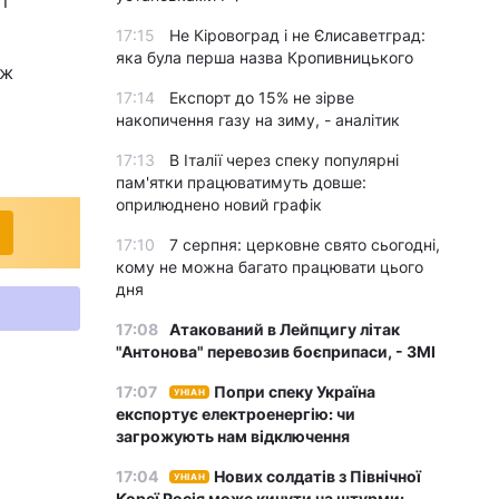
і
17:15
Не Кіровоград і не Єлисаветград:
яка була перша назва Кропивницького
ож
17:14
Експорт до 15% не зірве
накопичення газу на зиму, - аналітик
17:13
В Італії через спеку популярні
пам'ятки працюватимуть довше:
оприлюднено новий графік
17:10
7 серпня: церковне свято сьогодні,
кому не можна багато працювати цього
дня
17:08
Атакований в Лейпцигу літак
"Антонова" перевозив боєприпаси, - ЗМІ
17:07
Попри спеку Україна
УНІАН
експортує електроенергію: чи
загрожують нам відключення
17:04
Нових солдатів з Північної
УНІАН
Кореї Росія може кинути на штурми: