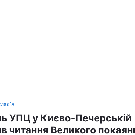
слав`я
ь УПЦ у Києво-Печерській
ив читання Великого покаян