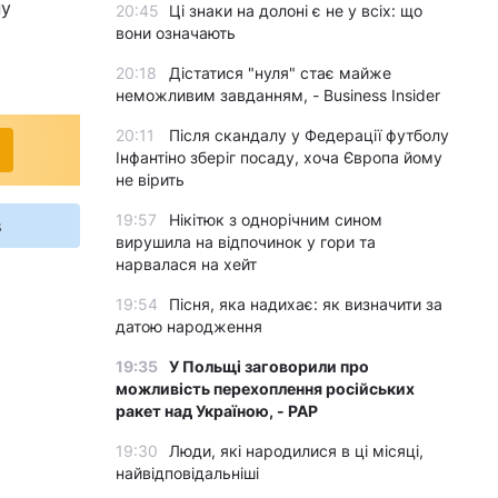
ну
20:45
Ці знаки на долоні є не у всіх: що
вони означають
20:18
Дістатися "нуля" стає майже
неможливим завданням, - Business Insider
20:11
Після скандалу у Федерації футболу
Інфантіно зберіг посаду, хоча Європа йому
не вірить
19:57
Нікітюк з однорічним сином
s
вирушила на відпочинок у гори та
нарвалася на хейт
19:54
Пісня, яка надихає: як визначити за
датою народження
19:35
У Польщі заговорили про
можливість перехоплення російських
ракет над Україною, - PAP
19:30
Люди, які народилися в ці місяці,
найвідповідальніші