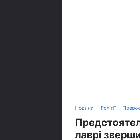
›
›
Новини
Релігії
Право
Предстоятел
лаврі зверш