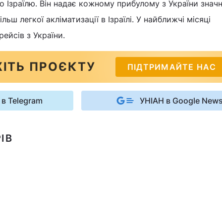
о Ізраїлю. Він надає кожному прибулому з України знач
льш легкої акліматизації в Ізраїлі. У найближчі місяці
ейсів з України.
ІТЬ ПРОЄКТУ
ПІДТРИМАЙТЕ НАС
 в Telegram
УНІАН в Google New
ІВ