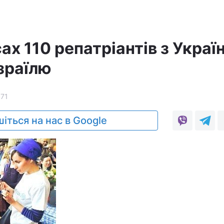
ах 110 репатріантів з Украї
зраїлю
171
іться на нас в Google