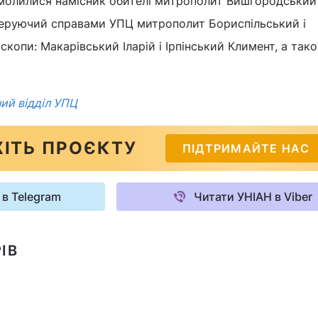
молилися намісник обителі митрополит Вишгородський 
еруючий справами УПЦ митрополит Бориспільський і
скопи: Макарівський Іларій і Ірпінський Климент, а так
ий відділ УПЦ
ІТЬ ПРОЄКТУ
ПІДТРИМАЙТЕ НАС
 в Telegram
Читати УНІАН в Viber
ІВ