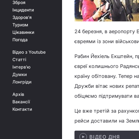
Зброя
Інциденти
Здоров'я
Туризм
24 березня, в аеропорту Б
Цікавинки
Погода
євреями із зони військов
Відео з Youtube
Рабин Йехіель Екштейн, п
Статті
євреї колишнього Радянсь
Інтерв'ю
Думки
країну обітовану. Тепер н
Лонгріди
Дружби вітає нових репат
Архів
обіцяємо підтримувати ва
Вакансії
Контакти
Це вже третій за рахунко
рейси доставили на Землю
ВІДЕО ДНЯ