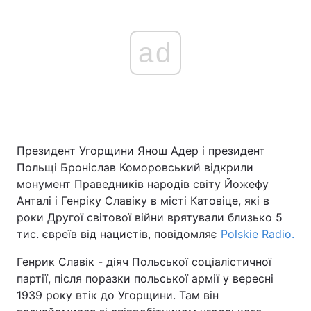
ad
Президент Угорщини Янош Адер і президент
Польщі Броніслав Коморовський відкрили
монумент Праведників народів світу Йожефу
Анталі і Генріку Славіку в місті Катовіце, які в
роки Другої світової війни врятували близько 5
тис. євреїв від нацистів, повідомляє
Polskie Radio.
Генрик Славік - діяч Польської соціалістичної
партії, після поразки польської армії у вересні
1939 року втік до Угорщини. Там він