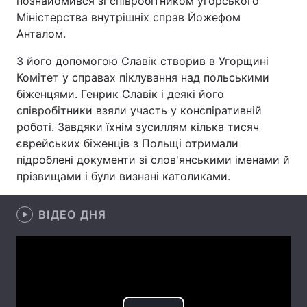
познайомився зі співробітником угорського
Міністерства внутрішніх справ Йожефом
Анталом.
Головна
Війна
З його допомогою Славік створив в Угорщині
Комітет у справах піклування над польськими
Україна
Політика
біженцями. Генрик Славік і деякі його
співробітники взяли участь у конспіративній
Економіка
Світ
роботі. Завдяки їхнім зусиллям кілька тисяч
єврейських біженців з Польщі отримали
Спорт
Наука
підроблені документи зі слов'янськими іменами й
прізвищами і були визнані католиками.
Техно і зв'язок
Лайт
Зброя
Інциденти
ВІДЕО ДНЯ
Здоров'я
Туризм
Цікавинки
Погода
Екологія
Регіони