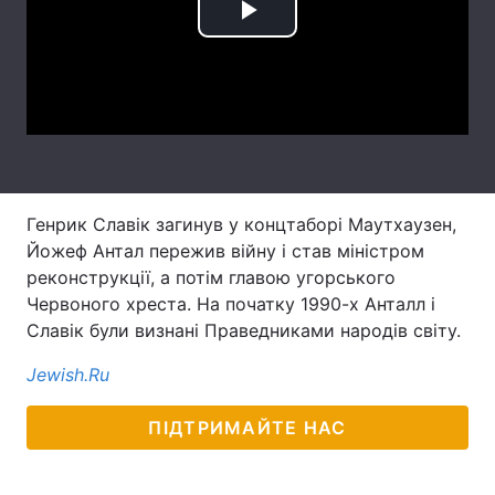
Play
Лонгріди
Video
Відео з Youtube
Статті
Інтерв'ю
Думки
Архів
Вакансії
Генрик Славік загинув у концтаборі Маутхаузен,
Йожеф Антал пережив війну і став міністром
Контакти
реконструкції, а потім главою угорського
Послуги
Червоного хреста. На початку 1990-х Анталл і
Славік були визнані Праведниками народів світу.
Jewish.Ru
ПІДТРИМАЙТЕ НАС