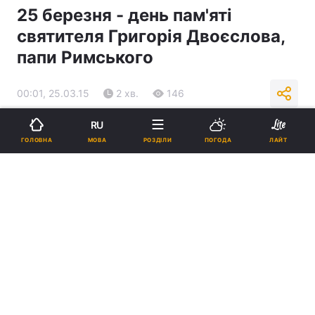
25 березня - день пам'яті
святителя Григорія Двоєслова,
папи Римського
00:01, 25.03.15
2 хв.
146
RU
Підпишіться на нас в Google
МОВА
ГОЛОВНА
РОЗДІЛИ
ПОГОДА
ЛАЙТ
Реклама
ad