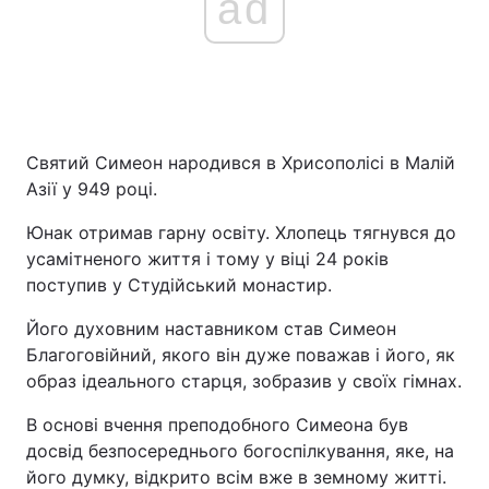
ad
Святий Симеон народився в Хрисополісі в Малій
Азії у 949 році.
Юнак отримав гарну освіту. Хлопець тягнувся до
усамітненого життя і тому у віці 24 років
поступив у Студійський монастир.
Його духовним наставником став Симеон
Благоговійний, якого він дуже поважав і його, як
образ ідеального старця, зобразив у своїх гімнах.
В основі вчення преподобного Симеона був
досвід безпосереднього богоспілкування, яке, на
його думку, відкрито всім вже в земному житті.