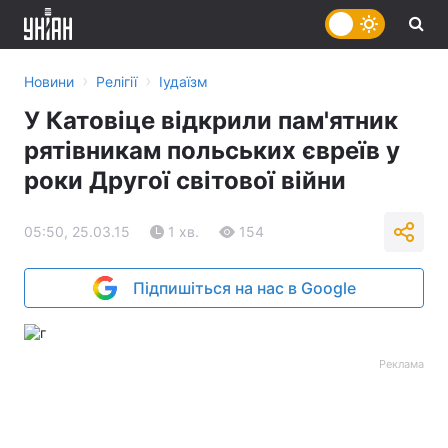
›
›
Новини
Релігії
Іудаїзм
У Катовіце відкрили пам'ятник
рятівникам польських євреїв у
роки Другої світової війни
05:50, 25.03.15
1 хв.
154
Підпишіться на нас в Google
Реклама