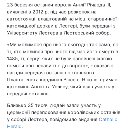
23 березня останки короля Англії Річарда III,
виявлені в 2012 р. під час розкопок на
автостоянці, влаштованій на місці старовинної
католицької церкви в Лестері, були передані з
Університету Лестера в Лестерський собор.
«Ми молимося про нього сьогодні так само, як
ті, хто молився про нього під час його смерті в
1485, ті, серця яких не були заповнені жагою
помсти або ненавистю до ворога», - сказав з
нагоди передачі останків останнього
Плантагенета кардинал Вінсент Ніколс, примас
католиків Англії та Уельсу, який взяв участь у
передачі останків.
Близько 35 тисяч людей взяли участь у
церемонії перепоховання королівських останків
у соборі Лестера, повідомило видання
Catholic
Herald
.