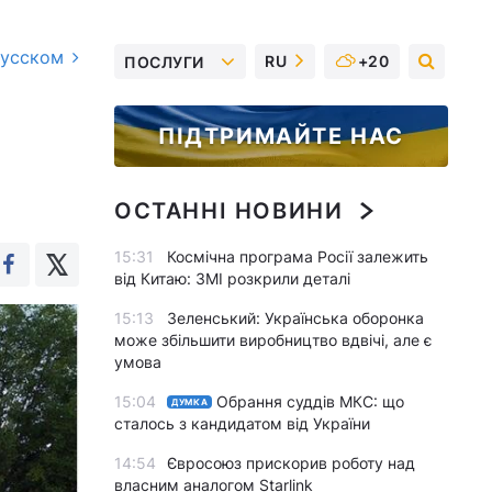
русском
RU
+20
ПОСЛУГИ
ПІДТРИМАЙТЕ НАС
ОСТАННІ НОВИНИ
15:31
Космічна програма Росії залежить
від Китаю: ЗМІ розкрили деталі
15:13
Зеленський: Українська оборонка
може збільшити виробництво вдвічі, але є
умова
15:04
Обрання суддів МКС: що
ДУМКА
сталось з кандидатом від України
14:54
Євросоюз прискорив роботу над
власним аналогом Starlink