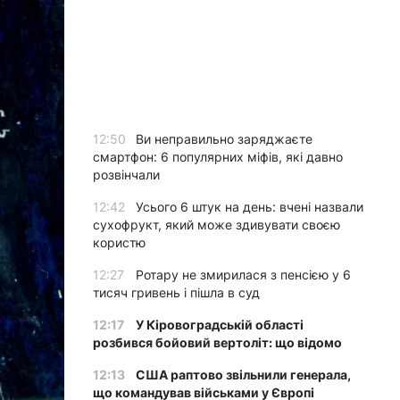
12:50
Ви неправильно заряджаєте
смартфон: 6 популярних міфів, які давно
розвінчали
12:42
Усього 6 штук на день: вчені назвали
сухофрукт, який може здивувати своєю
користю
12:27
Ротару не змирилася з пенсією у 6
тисяч гривень і пішла в суд
12:17
У Кіровоградській області
розбився бойовий вертоліт: що відомо
12:13
США раптово звільнили генерала,
що командував військами у Європі