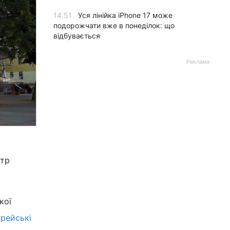
14:51
Уся лінійка iPhone 17 може
подорожчати вже в понеділок: що
відбувається
Реклама
атр
кої
рейські