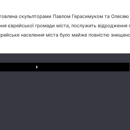
отовлена скульпторами Павлом Герасимуком та Олесею
ня єврейської громади міста, послужить відродження п
врейське населення міста було майже повністю знищено
Play