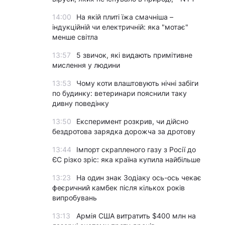
14:00
На якій плиті їжа смачніша –
індукційній чи електричній: яка "мотає"
менше світла
13:57
5 звичок, які видають примітивне
мислення у людини
13:53
Чому коти влаштовують нічні забіги
по будинку: ветеринари пояснили таку
дивну поведінку
13:50
Експеримент розкрив, чи дійсно
бездротова зарядка дорожча за дротову
13:44
Імпорт скрапленого газу з Росії до
ЄС різко зріс: яка країна купила найбільше
13:23
На один знак Зодіаку ось-ось чекає
феєричний камбек після кількох років
випробувань
13:13
Армія США витратить $400 млн на