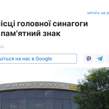
читать на 
місці головної синагоги
 пам'ятний знак
98
іться на нас в Google