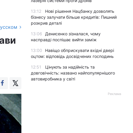
лазерні системи проти дронів
13:12
Нові рішення Нацбанку дозволять
бізнесу залучати більше кредитів: Пишний
розкрив деталі
русском
13:06
Денисенко зізналася, чому
Сави
насправді поспішає вийти заміж
13:00
Навіщо обприскувати вхідні двері
оцтом: відповідь досвідчених господинь
12:51
Цінують за надійність та
довговічність: названо найпопулярнішого
автовиробника у світі
Реклама