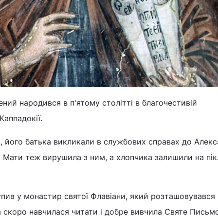
ий народився в п'ятому столітті в благочестивій
Каппадокії.
в, його батька викликали в службових справах до Алекса
м. Мати теж вирушила з ним, а хлопчика залишили на пі
пив у монастир святої Флавіани, який розташовувався
 скоро навчилася читати і добре вивчила Святе Письмо