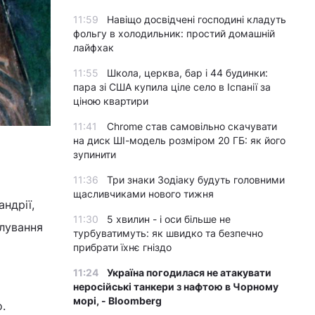
11:59
Навіщо досвідчені господині кладуть
фольгу в холодильник: простий домашній
лайфхак
11:55
Школа, церква, бар і 44 будинки:
пара зі США купила ціле село в Іспанії за
ціною квартири
11:41
Chrome став самовільно скачувати
на диск ШІ-модель розміром 20 ГБ: як його
зупинити
11:36
Три знаки Зодіаку будуть головними
щасливчиками нового тижня
ндрії,
11:30
5 хвилин - і оси більше не
клування
турбуватимуть: як швидко та безпечно
прибрати їхнє гніздо
11:24
Україна погодилася не атакувати
неросійські танкери з нафтою в Чорному
морі, - Bloomberg
.