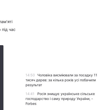
ам'яті
 під час
14:50
Чоловіка висміювали за посадку 11
тисяч дерев: за кілька років усі побачили
результат
14:41
Росія знищує українське сільське
господарство і саму природу України, -
Forbes