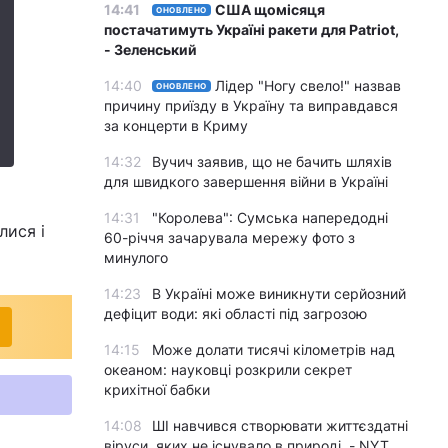
14:41
США щомісяця
ОНОВЛЕНО
постачатимуть Україні ракети для Patriot,
- Зеленський
14:40
Лідер "Ногу свело!" назвав
ОНОВЛЕНО
причину приїзду в Україну та виправдався
за концерти в Криму
14:32
Вучич заявив, що не бачить шляхів
для швидкого завершення війни в Україні
14:31
"Королева": Сумська напередодні
лися і
60-річчя зачарувала мережу фото з
минулого
14:23
В Україні може виникнути серйозний
дефіцит води: які області під загрозою
14:15
Може долати тисячі кілометрів над
океаном: науковці розкрили секрет
крихітної бабки
14:08
ШІ навчився створювати життєздатні
віруси, яких не існувало в природі, - NYT