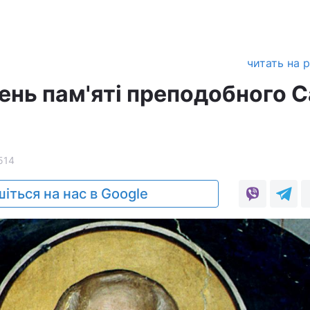
читать на 
день пам'яті преподобного 
514
іться на нас в Google