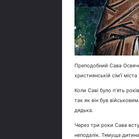
Преподобний Сава Освячен
християнській сім'ї міста 
Коли Саві було п'ять рокі
так як він був військови
дядька.
Через три роки Сава всту
неподалік. Тямуща дитина