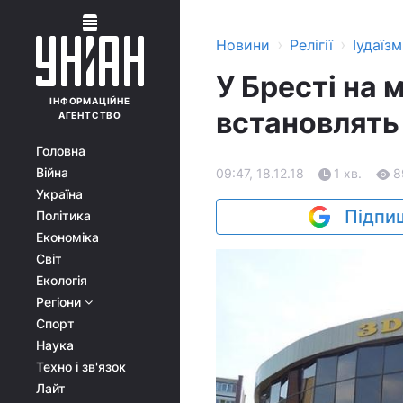
›
›
Новини
Релігії
Іудаїзм
У Бресті на 
ІНФОРМАЦІЙНЕ
встановлять
АГЕНТСТВО
Головна
Війна
09:47, 18.12.18
1 хв.
8
Україна
Підпиш
Політика
Економіка
Світ
Екологія
Регіони
Спорт
Наука
Техно і зв'язок
Лайт