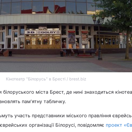
Кінотеатр "Білорусь" в Бресті / brest.biz
и білоруського міста Брест, де нині знаходиться кіноте
ановлять пам'ятну табличку.
зьмуть участь представники міського правління єврейсь
єврейських організації Білорусі, повідомляє
проект «Єв