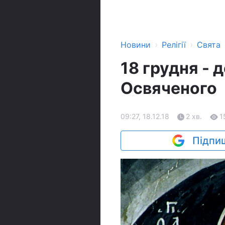
›
›
Новини
Релігії
Свята
18 грудня - 
Освяченого
09:27, 18.12.18
2 хв.
1
Підпиш