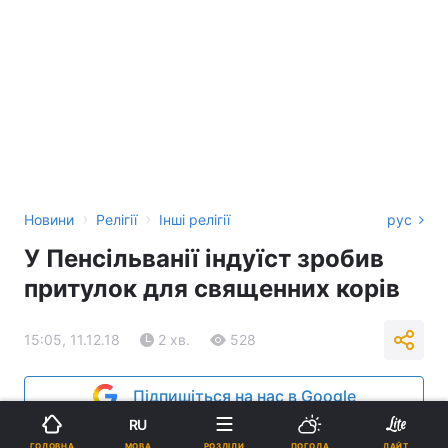
›
›
Новини
Релігії
Інші релігії
рус
У Пенсільванії індуїст зробив
притулок для священних корів
15:05, 11.12.18
2 хв.
528
Підпишіться на нас в Google
RU
МОВА
ГОЛОВНА
РОЗДІЛИ
ПОГОДА
ЛАЙТ