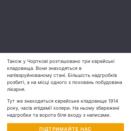
Лонгріди
Відео з Youtube
Статті
Інтерв'ю
Думки
Архів
Вакансії
Також у Чорткові розташовано три єврейські
Контакти
кладовища. Вони знаходяться в
напівзруйнованому стані. Більшість надгробків
Послуги
розбиті, а на місці одного з поховань побудована
лікарня.
Тут же знаходиться єврейське кладовище 1914
року, часів епідемії холери. На ньому збережені
надгробки та ворота біля входу з написами.
ПІДТРИМАЙТЕ НАС