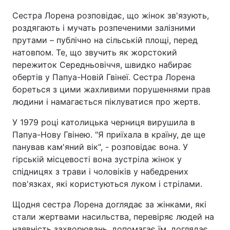
Сестра Лорена розповідає, що жінок зв'язують,
роздягають і мучать розпеченими залізними
прутами – публічно на сільській площі, перед
натовпом. Те, що звучить як жорстокий
пережиток Середньовіччя, швидко набирає
обертів у Папуа-Новій Гвінеї. Сестра Лорена
бореться з цими жахливими порушеннями прав
людини і намагається піклуватися про жертв.
У 1979 році католицька черниця вирушила в
Папуа-Нову Гвінею. "Я приїхала в країну, де ще
панував кам'яний вік", - розповідає вона. У
гірській місцевості вона зустріла жінок у
спідницях з трави і чоловіків у набедрених
пов'язках, які користуються луком і стрілами.
Щодня сестра Лорена доглядає за жінками, які
стали жертвами насильства, перевіряє людей на
наявність захворювань, допомагає їм, доглядає