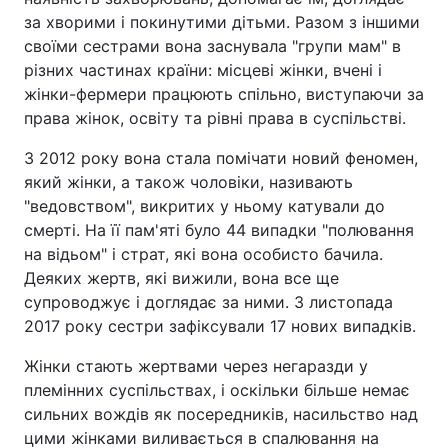
за хворими і покинутими дітьми. Разом з іншими
своїми сестрами вона заснувала "групи мам" в
різних частинах країни: місцеві жінки, вчені і
жінки-фермери працюють спільно, виступаючи за
права жінок, освіту та рівні права в суспільстві.
З 2012 року вона стала помічати новий феномен,
який жінки, а також чоловіки, називають
"ведовством", викритих у ньому катували до
смерті. На її пам'яті було 44 випадки "полювання
на відьом" і страт, які вона особисто бачила.
Деяких жертв, які вижили, вона все ще
супроводжує і доглядає за ними. З листопада
2017 року сестри зафіксували 17 нових випадків.
Жінки стають жертвами через негаразди у
племінних суспільствах, і оскільки більше немає
сильних вождів як посередників, насильство над
цими жінками виливається в спалювання на