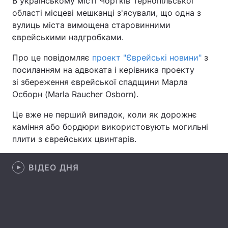
В українському місті Чортків Тернопільської
області місцеві мешканці з'ясували, що одна з
вулиць міста вимощена старовинними
єврейськими надгробками.
Головна
Війна
Про це повідомляє
проект "Єврейські новини"
з
Україна
Політика
посиланням на адвоката і керівника проекту
зі збереження єврейської спадщини Марла
Економіка
Світ
Осборн (Marla Raucher Osborn).
Спорт
Наука
Це вже не перший випадок, коли як дорожнє
каміння або бордюри використовують могильні
Техно і зв'язок
Лайт
плити з єврейських цвинтарів.
Зброя
Інциденти
ВІДЕО ДНЯ
Здоров'я
Туризм
Цікавинки
Погода
Екологія
Регіони