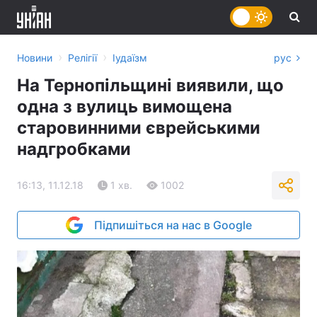
›
›
Новини
Релігії
Іудаїзм
рус
На Тернопільщині виявили, що
одна з вулиць вимощена
старовинними єврейськими
надгробками
16:13, 11.12.18
1 хв.
1002
Підпишіться на нас в Google