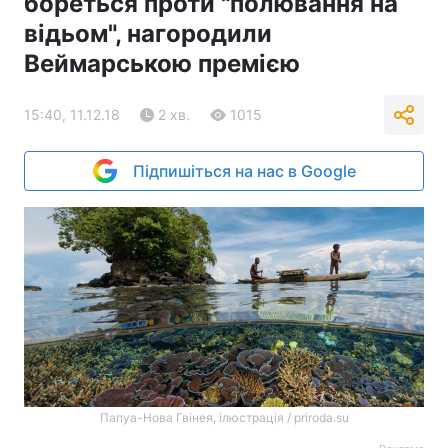
бореться проти "полювання на
відьом", нагородили
Веймарською премією
15:40, 11.12.18
2 хв.
1015
Підпишіться на нас в Google
Папуа-Нова Гвінея, ілюстрація / priroda.su