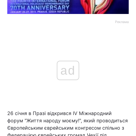
Реклама
ad
26 січня в Празі відкрився IV Міжнародний
форум "Життя народу моєму!", який проводиться
Європейським єврейським конгресом спільно з
Федерацією єврейських громад Чехії під