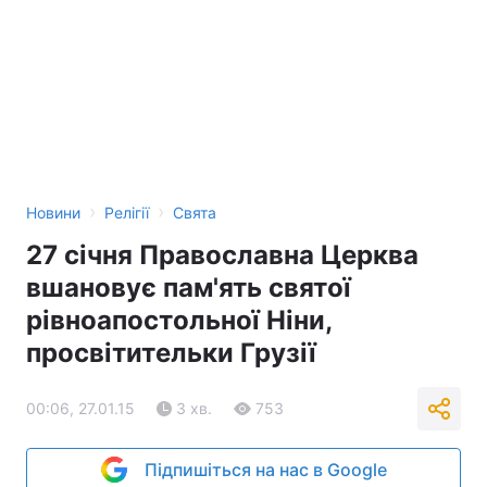
›
›
Новини
Релігії
Свята
27 січня Православна Церква
вшановує пам'ять святої
рівноапостольної Ніни,
просвітительки Грузії
00:06, 27.01.15
3 хв.
753
Підпишіться на нас в Google