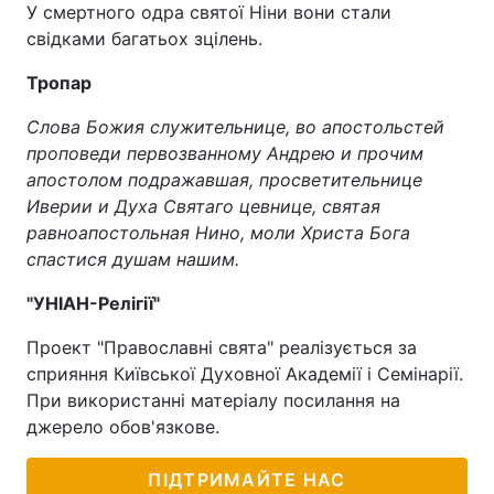
У смертного одра святої Ніни вони стали
свідками багатьох зцілень.
Тропар
Слова Божия служительнице, во апостольстей
проповеди первозванному Андрею и прочим
апостолом подражавшая, просветительнице
Иверии и Духа Святаго цевнице, святая
равноапостольная Нино, моли Христа Бога
спастися душам нашим.
"УНІАН-Релігії"
Проект "Православні свята" реалізується за
сприяння Київської Духовної Академії і Семінарії.
При використанні матеріалу посилання на
джерело обов'язкове.
ПІДТРИМАЙТЕ НАС