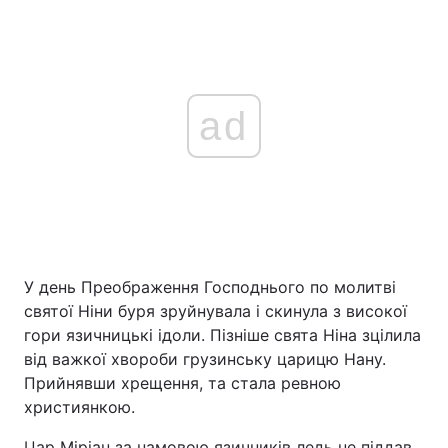
ad
У день Преображення Господнього по молитві
святої Ніни буря зруйнувала і скинула з високої
гори язичницькі ідоли. Пізніше свята Ніна зцілила
від важкої хвороби грузинську царицю Нану.
Прийнявши хрещення, та стала ревною
християнкою.
Цар Міріан за намовою язичників ледь не піддав