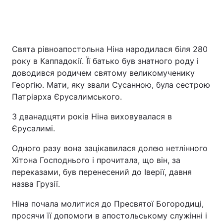
Свята рівноапостольна Ніна народилася біля 280
року в Каппадокії. Її батько був знатного роду і
доводився родичем святому великомученику
Георгію. Мати, яку звали Сусанною, була сестрою
Патріарха Єрусалимського.
З дванадцяти років Ніна виховувалася в
Єрусалимі.
Одного разу вона зацікавилася долею нетлінного
Хітона Господнього і прочитала, що він, за
переказами, був перенесений до Іверії, давня
назва Грузії.
Ніна почала молитися до Пресвятої Богородиці,
просячи її допомоги в апостольському служінні і