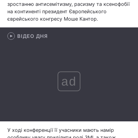
зростанню антисемітизму, расизму та ксенофобії
Лонгріди
на континенті президент Європейського
єврейського конгресу Моше Кантор.
Відео з Youtube
Статті
ВІДЕО ДНЯ
Інтерв'ю
Думки
Архів
Вакансії
Контакти
ad
Послуги
У ході конференції її учасники мають намір
особливу увагу приділити ролі ЗМІ, а також