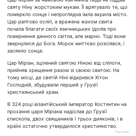
святу Ніну жорстоким мукам. Її врятувало те, що
померкло сонце і непроглядна імла вкрила місто.
Цар раптово осліп, а вражена жахом свита
почала благати своїх язичницьких ідолів про
повернення денного світла, але марно. Тоді вони
звернулися до Бога. Морок миттєво розсіявся, і
засяяло сонце.
Цар Міріан, зцілений святою Ніною від сліпоти,
прийняв хрещення разом зі своєю свитою. На
тому місці, де святій Ніні відкрився Хітон
Господній, збудували перший у Грузії
християнський храм.
В 324 році візантійський імператор Костянтин на
прохання царя Міріана надіслав до Грузії
єпископа, двох священиків і трьох дияконів, і в
країні остаточно утвердилося християнство.
Реклама