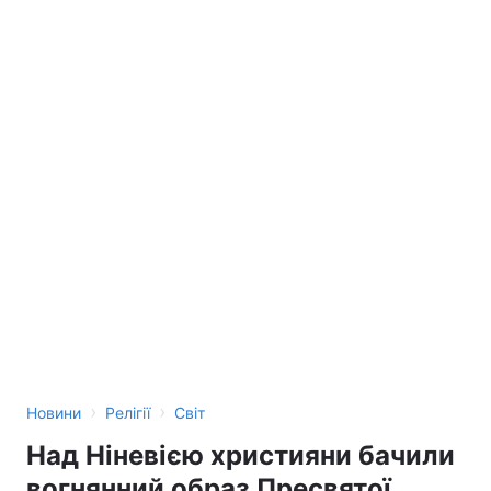
›
›
Новини
Релігії
Світ
Над Ніневією християни бачили
вогнянний образ Пресвятої