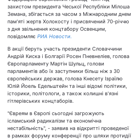
захистом президента Чеської Республіки Мілоша
Земана, збігається за часом з Міжнародним днем
пам'яті жертв Холокосту і присвячений 70-річчю
Головна
Війна
з дня звільнення концтабору Освенцим,
повідомляє
РИА Новости.
Україна
Політика
В акції беруть участь президенти Словаччини
Економіка
Світ
Андрій Киска і Болгарії Росен Пневнеліев, голова
Європарламенту Мартін Шульц, голови
Спорт
Наука
парламентів або їх заступники більш ніж з 30
європейських держав, голова Кнесету Ізраїлю
Техно і зв'язок
Лайт
Юлій Йоель Едельштейн та інші відомі політики,
історики, політологи, а також колишні в'язні
Зброя
Інциденти
гітлерівських концтаборів.
Здоров'я
Туризм
"Євреям в Європі сьогодні загрожують
ісламський радикалізм та економічна
Цікавинки
Погода
нестабільність", - заявив на відкритті проведеної
в рамках форуму конференції про шляхи протидії
Екологія
Регіони