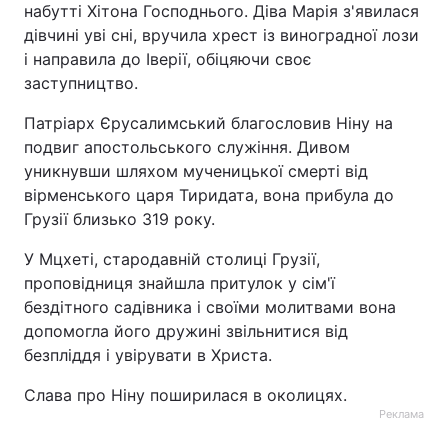
набутті Хітона Господнього. Діва Марія з'явилася
дівчині уві сні, вручила хрест із виноградної лози
і направила до Іверії, обіцяючи своє
заступництво.
Патріарх Єрусалимський благословив Ніну на
подвиг апостольського служіння. Дивом
уникнувши шляхом мученицької смерті від
вірменського царя Тиридата, вона прибула до
Грузії близько 319 року.
У Мцхеті, стародавній столиці Грузії,
проповідниця знайшла притулок у сім'ї
бездітного садівника і своїми молитвами вона
допомогла його дружині звільнитися від
безпліддя і увірувати в Христа.
Слава про Ніну поширилася в околицях.
Реклама