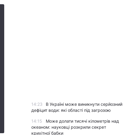
14:23
В Україні може виникнути серйозний
дефіцит води: які області під загрозою
14:15
Може долати тисячі кілометрів над
океаном: науковці розкрили секрет
крихітної бабки