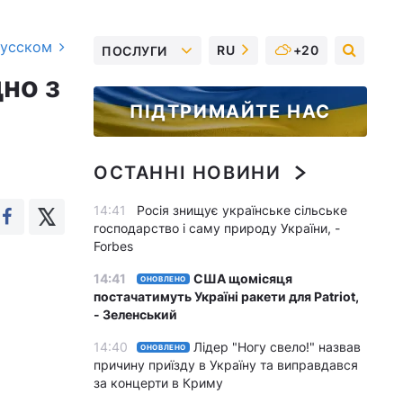
русском
RU
+20
ПОСЛУГИ
но з
ПІДТРИМАЙТЕ НАС
ОСТАННІ НОВИНИ
14:41
Росія знищує українське сільське
господарство і саму природу України, -
Forbes
14:41
США щомісяця
ОНОВЛЕНО
постачатимуть Україні ракети для Patriot,
- Зеленський
14:40
Лідер "Ногу свело!" назвав
ОНОВЛЕНО
причину приїзду в Україну та виправдався
за концерти в Криму