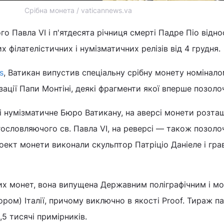
Срібна монета / vaticannews.va
о Павла VI і п'ятдесята річниця смерті Падре Піо відн
 філателістичних і нумізматичних релізів від 4 грудня.
s
, Ватикан випустив спеціальну срібну монету номінало
зації Папи Монтіні, деякі фрагменти якої вперше позолоч
і нумізматичне Бюро Ватикану, на аверсі монети розта
ословляючого св. Павла VI, на реверсі — також позоло
оект монети виконали скульптор Патріціо Даніеле і гра
ких монет, вона випущена Державним поліграфічним і м
ром) Італії, причому виключно в якості Proof. Тираж па
5 тисячі примірників.