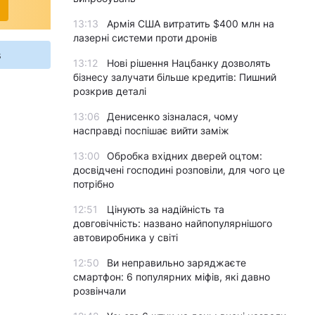
13:13
Армія США витратить $400 млн на
лазерні системи проти дронів
s
13:12
Нові рішення Нацбанку дозволять
бізнесу залучати більше кредитів: Пишний
розкрив деталі
13:06
Денисенко зізналася, чому
насправді поспішає вийти заміж
13:00
Обробка вхідних дверей оцтом:
досвідчені господині розповіли, для чого це
потрібно
12:51
Цінують за надійність та
довговічність: названо найпопулярнішого
автовиробника у світі
12:50
Ви неправильно заряджаєте
смартфон: 6 популярних міфів, які давно
розвінчали