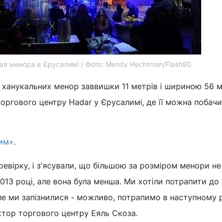
ая менора в Єрусалимі / Фото: Mendy Hechtman/Flash90
ті ханукальних менор заввишки 11 метрів і шириною 56 м
торгового центру Hadar у Єрусалимі, де її можна побачи
им»
.
евірку, і з'ясували, що більшою за розміром менори не 
2013 році, але вона була менша. Ми хотіли потрапити до 
але ми запізнилися - можливо, потрапимо в наступному р
ктор торгового центру Еяль Скоза.