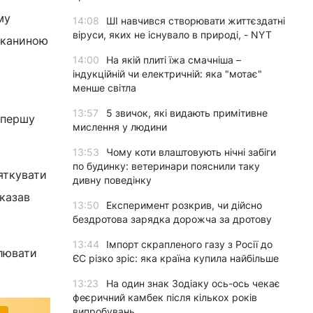
му
14:08
ШІ навчився створювати життєздатні
віруси, яких не існувало в природі, - NYT
 тканиною
14:00
На якій плиті їжа смачніша –
індукційній чи електричній: яка "мотає"
менше світла
13:57
5 звичок, які видають примітивне
 першу
мислення у людини
13:53
Чому коти влаштовують нічні забіги
по будинку: ветеринари пояснили таку
яткувати
дивну поведінку
сказав
13:50
Експеримент розкрив, чи дійсно
бездротова зарядка дорожча за дротову
13:44
Імпорт скрапленого газу з Росії до
алювати
ЄС різко зріс: яка країна купила найбільше
13:23
На один знак Зодіаку ось-ось чекає
феєричний камбек після кількох років
випробувань