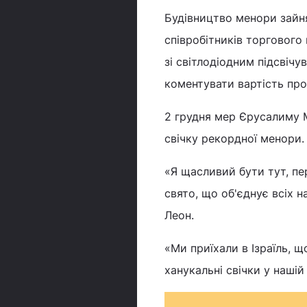
Будівництво менори зайня
співробітників торгового
зі світлодіодним підсвіч
коментувати вартість про
2 грудня мер Єрусалиму 
свічку рекордної менори.
«Я щасливий бути тут, пе
свято, що об'єднує всіх н
Леон.
«Ми приїхали в Ізраїль, 
ханукальні свічки у нашій 