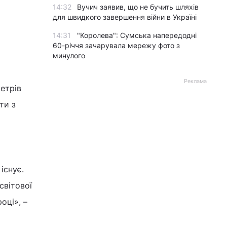
14:32
Вучич заявив, що не бучить шляхів
для швидкого завершення війни в Україні
14:31
"Королева": Сумська напередодні
60-річчя зачарувала мережу фото з
минулого
Реклама
етрів
ти з
існує.
світової
оці», –