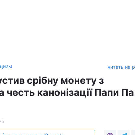
ицизм
читать на 
стив срібну монету з
 честь канонізації Папи П
75