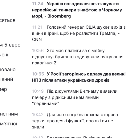
11:24
Україна погодилася не атакувати
неросійські танкери з нафтою в Чорному
морі, - Bloomberg
осяться
11:21
Головний генерал США шукає вихід з
війни в Ірані, щоб не розлютити Трампа, -
CNN
м 5 євро
10:56
Хто має платити за сімейну
ені.
відпустку: британців здивували очікування
покоління Z
шовано
10:55
У Росії загорілись одразу два великі
чений
НПЗ після атаки українських дронів
вер
10:49
Під джунглями В'єтнаму виявили
печеру з рідкісними кам'яними
"перлинами"
онетним
10:42
Для чого потрібна кожна сторона
терки: про деякі функції, про які ви не
м'ятної
знали
10:13
Водопостачання Львівщини під