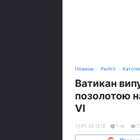
›
›
Новини
Релігії
Катол
Ватикан випу
позолотою на
VI
13:01, 05.12.18
1 хв.
7