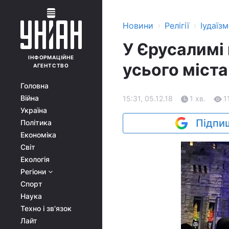
›
›
Новини
Релігії
Іудаїзм
У Єрусалимі 
ІНФОРМАЦІЙНЕ
усього міста
АГЕНТСТВО
Головна
Війна
15:31, 05.12.18
1 хв.
1
Україна
Підпиш
Політика
Економіка
Світ
Екологія
Регіони
Спорт
Наука
Техно і зв'язок
Лайт