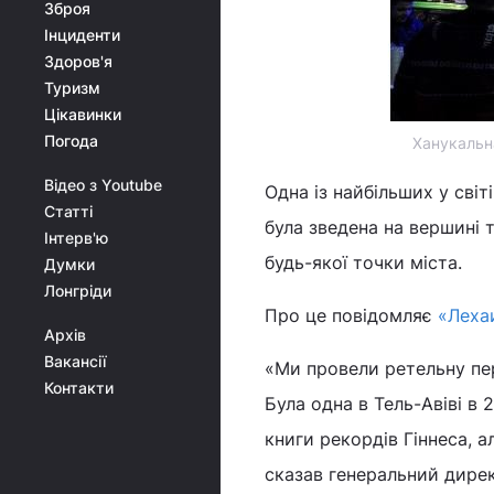
Зброя
Інциденти
Здоров'я
Туризм
Цікавинки
Погода
Ханукальн
Відео з Youtube
Одна із найбільших у сві
Статті
була зведена на вершині 
Інтерв'ю
будь-якої точки міста.
Думки
Лонгріди
Про це повідомляє
«Леха
Архів
Вакансії
«Ми провели ретельну пер
Контакти
Була одна в Тель-Авіві в 
книги рекордів Гіннеса, 
сказав генеральний дире