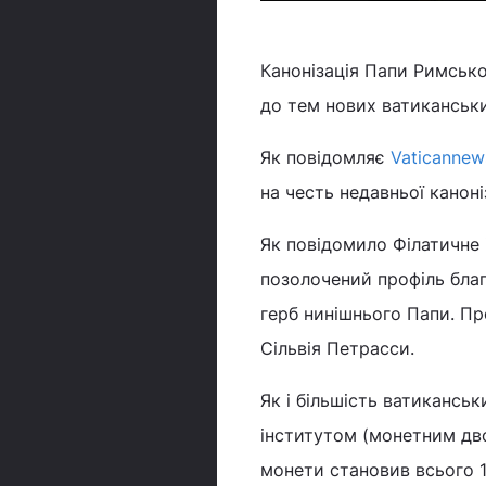
Канонізація Папи Римськог
до тем нових ватиканських
Як повідомляє
Vaticannew
на честь недавньої каноні
Як повідомило Філатичне 
позолочений профіль благ
герб нинішнього Папи. Пр
Сільвія Петрасси.
Як і більшість ватикансь
інститутом (монетним дво
монети становив всього 1,