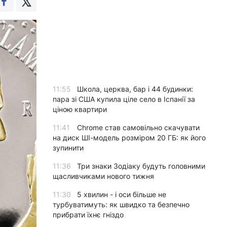
11:55
Школа, церква, бар і 44 будинки:
пара зі США купила ціле село в Іспанії за
ціною квартири
11:41
Chrome став самовільно скачувати
на диск ШІ-модель розміром 20 ГБ: як його
зупинити
11:36
Три знаки Зодіаку будуть головними
щасливчиками нового тижня
11:30
5 хвилин - і оси більше не
турбуватимуть: як швидко та безпечно
прибрати їхнє гніздо