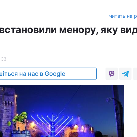
читать на 
встановили менору, яку вид
133
іться на нас в Google