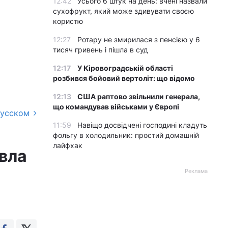
12:42
Усього 6 штук на день: вчені назвали
сухофрукт, який може здивувати своєю
користю
12:27
Ротару не змирилася з пенсією у 6
тисяч гривень і пішла в суд
12:17
У Кіровоградській області
розбився бойовий вертоліт: що відомо
12:13
США раптово звільнили генерала,
що командував військами у Європі
русском
11:59
Навіщо досвідчені господині кладуть
фольгу в холодильник: простий домашній
лайфхак
авла
Реклама