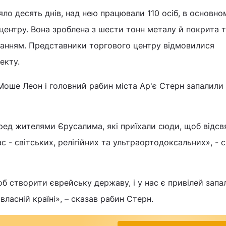
ло десять днів, над нею працювали 110 осіб, в основно
 центру. Вона зроблена з шести тонн металу й покрита
уванням. Представники торгового центру відмовилися
екту.
Моше Леон і головний рабин міста Ар'є Стерн запалили
ред жителями Єрусалима, які приїхали сюди, щоб відсв
ас - світських, релігійних та ультраортодоксальних», - 
щоб створити єврейську державу, і у нас є привілей зап
власній країні», – сказав рабин Стерн.