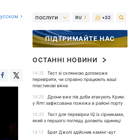
русском
RU
+32
ПОСЛУГИ
ПІДТРИМАЙТЕ НАС
ОСТАННІ НОВИНИ
14:25
Тест зі склянкою допоможе
перевірити, чи справно працюють ваші
пластикові вікна
14:25
Дрони вже пів доби атакують Крим:
у Ялті зафіксована пожежа в районі порту
14:20
Тест для перевірки IQ із сірниками,
який з першого погляду долають одиниці
14:17
Брат Джолі здійснив камінг-аут