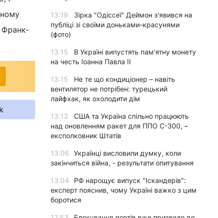
нному
13:19
Зірка "Одіссеї" Деймон з'явився на
публіці зі своїми доньками-красунями
в Франк-
(фото)
13:15
В Україні випустять пам’ятну монету
на честь Іоанна Павла II
13:15
Не те що кондиціонер – навіть
вентилятор не потрібен: турецький
лайфхак, як охолодити дім
k
13:13
США та Україна спільно працюють
над оновленням ракет для ППО С-300, –
експолковник Штатів
13:06
Українці висловили думку, коли
закінчиться війна, - результати опитування
13:04
РФ нарощує випуск "Іскандерів":
експерт пояснив, чому Україні важко з цим
боротися
12:53
Блокування портів вже призвело до