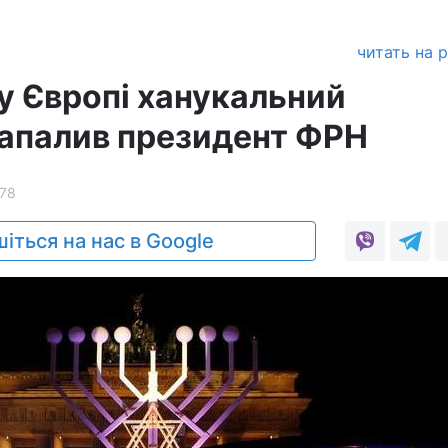
читать на 
у Європі ханукальний
запалив президент ФРН
78
іться на нас в Google