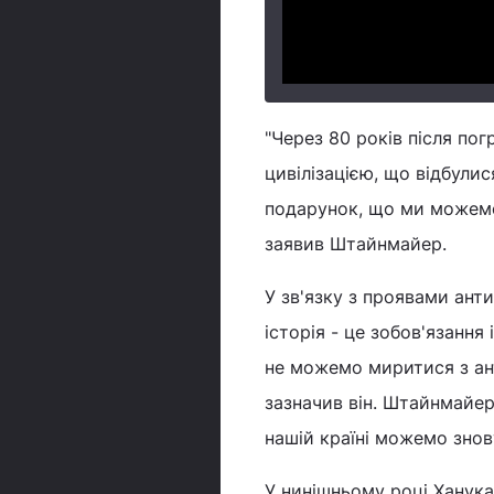
"Через 80 років після погр
цивілізацією, що відбулис
подарунок, що ми можемо 
заявив Штайнмайер.
У зв'язку з проявами ант
історія - це зобов'язання 
не можемо миритися з анти
зазначив він. Штайнмайер
нашій країні можемо знов
У нинішньому році Ханука