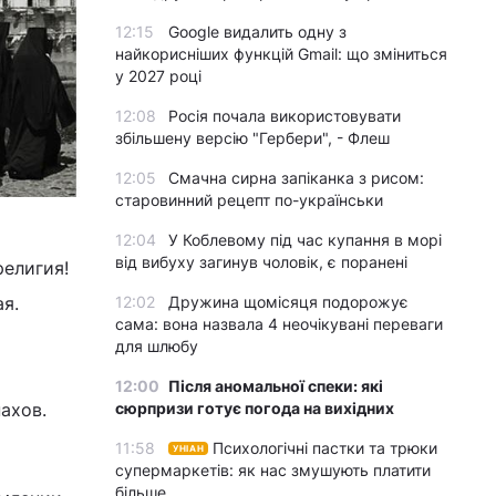
12:15
Google видалить одну з
найкорисніших функцій Gmail: що зміниться
у 2027 році
12:08
Росія почала використовувати
збільшену версію "Гербери", - Флеш
12:05
Смачна сирна запіканка з рисом:
старовинний рецепт по-українськи
12:04
У Коблевому під час купання в морі
від вибуху загинув чоловік, є поранені
религия!
я.
12:02
Дружина щомісяця подорожує
сама: вона назвала 4 неочікувані переваги
для шлюбу
12:00
Після аномальної спеки: які
ахов.
сюрпризи готує погода на вихідних
11:58
Психологічні пастки та трюки
УНІАН
супермаркетів: як нас змушують платити
більше