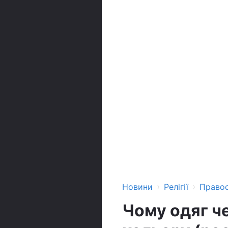
›
›
Новини
Релігії
Право
Чому одяг че