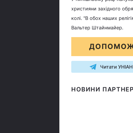
християни західного обря
колі. "В обох наших реліг
Вальтер Штайнмайер.
ДОПОМОЖ
Читати УНІАН
НОВИНИ ПАРТНЕР