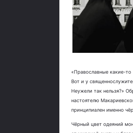
«Православные какие-то м
Вот и у священнослужител
Неужели так нельзя?» Об
настоятелю Макариевског
принципиален именно чёр
Чёрный цвет одеяний мо