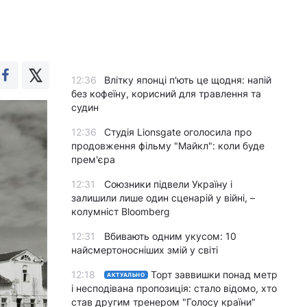
12:36
Влітку японці п'ють це щодня: напій
без кофеїну, корисний для травлення та
судин
12:36
Студія Lionsgate оголосила про
продовження фільму "Майкл": коли буде
прем'єра
12:31
Союзники підвели Україну і
залишили лише один сценарій у війні, –
колумніст Bloomberg
12:31
Вбивають одним укусом: 10
найсмертоносніших змій у світі
12:18
Торт заввишки понад метр
АКТУАЛЬНО
і несподівана пропозиція: стало відомо, хто
став другим тренером "Голосу країни"