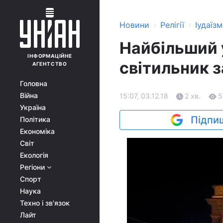
›
›
Новини
Релігії
Іудаїзм
Найбільший 
ІНФОРМАЦІЙНЕ
світильник 
АГЕНТСТВО
Головна
Війна
15:07, 03.12.18
2 хв.
5
Україна
Підпиш
Політика
Економіка
Світ
Екологія
Регіони
Спорт
Наука
Техно і зв'язок
Лайт