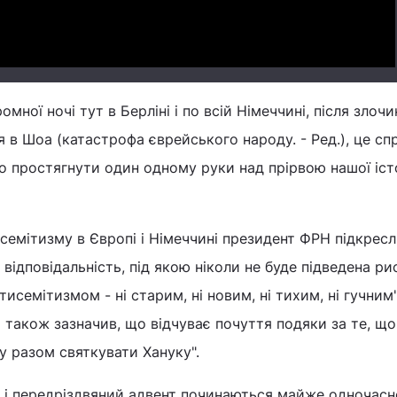
омної ночі тут в Берліні і по всій Німеччині, після злочи
я в Шоа (катастрофа єврейського народу. - Ред.), це сп
простягнути один одному руки над прірвою нашої істор
исемітизму в Європі і Німеччині президент ФРН підкрес
і відповідальність, під якою ніколи не буде підведена ри
семітизмом - ні старим, ні новим, ні тихим, ні гучним"
 також зазначив, що відчуває почуття подяки за те, що
у разом святкувати Хануку".
 і передріздвяний адвент починаються майже одночасно