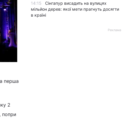
14:15
Сінгапур висадить на вулицях
мільйон дерев: якої мети прагнуть досягти
в країні
Реклама
на перша
чку 2
, попри