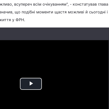
иво, всупереч всім очікуванням", - констатував глава
азначив, що подібні моменти щастя можливі й сьогодні і
життя у ФРН.
Play
Video