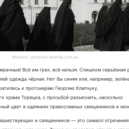
Монахи / gorlovka-eparhia.com.ua
рачные! Всё им грех, всё нельзя. Слишком серьёзная 
ей одежда чёрная. Нет бы синяя или, например, зелёна
ратились к протоиерею Георгию Клапчуку,
о храма Торецка, с просьбой разъяснить, насколько
ный цвет в одеяниях православных священников и мон
нашествующих и священников — это символ отречения