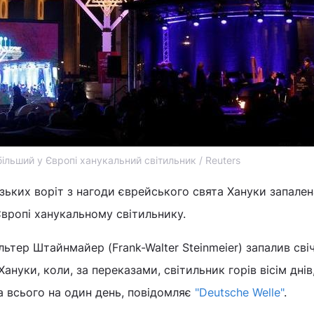
ільший у Європі ханукальний світильник / Reuters
рзьких воріт з нагоди єврейського свята Хануки запале
Європі ханукальному світильнику.
тер Штайнмайер (Frank-Walter Steinmeier) запалив сві
Хануки, коли, за переказами, світильник горів вісім днів
а всього на один день, повідомляє
"Deutsche Welle"
.