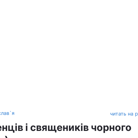
слав`я
читать на 
нців і священиків чорного