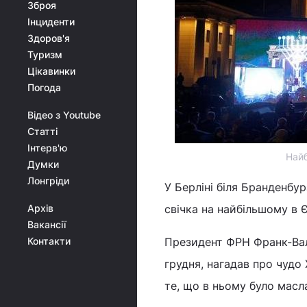
Зброя
Інциденти
Здоров'я
Туризм
Цікавинки
Погода
Відео з Youtube
Статті
Інтерв'ю
Найб
Думки
Лонгріди
У Берліні біля Бранденбу
Архів
свічка на найбільшому в 
Вакансії
Контакти
Президент ФРН Франк-Валь
грудня, нагадав про чудо 
те, що в ньому було масл