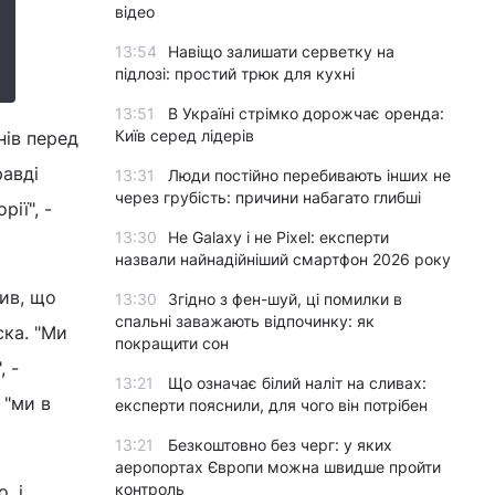
відео
13:54
Навіщо залишати серветку на
підлозі: простий трюк для кухні
13:51
В Україні стрімко дорожчає оренда:
Київ серед лідерів
нів перед
равді
13:31
Люди постійно перебивають інших не
через грубість: причини набагато глибші
ії", -
13:30
Не Galaxy і не Pixel: експерти
назвали найнадійніший смартфон 2026 року
лив, що
13:30
Згідно з фен-шуй, ці помилки в
спальні заважають відпочинку: як
ска. "Ми
покращити сон
, -
13:21
Що означає білий наліт на сливах:
 "ми в
експерти пояснили, для чого він потрібен
13:21
Безкоштовно без черг: у яких
аеропортах Європи можна швидше пройти
контроль
, і