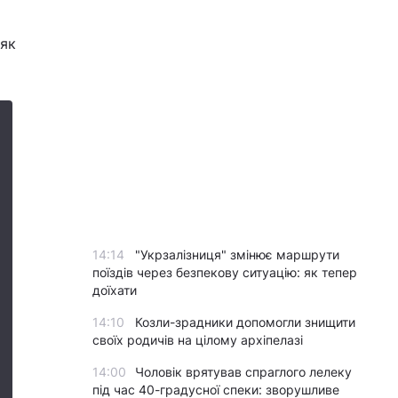
 як
14:14
"Укрзалізниця" змінює маршрути
поїздів через безпекову ситуацію: як тепер
доїхати
14:10
Козли-зрадники допомогли знищити
своїх родичів на цілому архіпелазі
14:00
Чоловік врятував спраглого лелеку
під час 40-градусної спеки: зворушливе