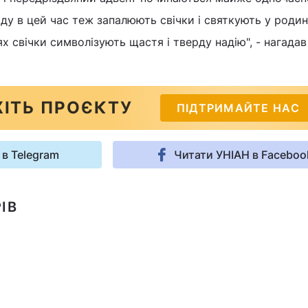
ду в цей час теж запалюють свічки і святкують у роди
іях свічки символізують щастя і тверду надію", - нагада
ІТЬ ПРОЄКТУ
ПІДТРИМАЙТЕ НАС
 в Telegram
Читати УНІАН в Faceboo
ІВ