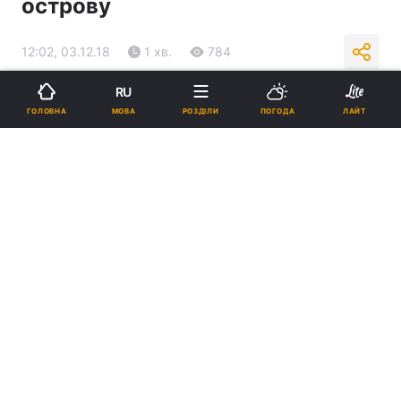
острову
12:02, 03.12.18
1 хв.
784
RU
Підпишіться на нас в Google
МОВА
ГОЛОВНА
РОЗДІЛИ
ПОГОДА
ЛАЙТ
У Валаамському монастирі розробляють віртуальний тур по
острову / prichod.ru
Реклама