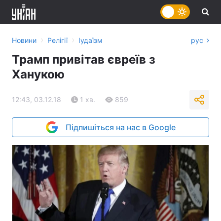
›
›
Новини
Релігії
Іудаїзм
рус
Трамп привітав євреїв з
Ханукою
12:43, 03.12.18
1 хв.
859
Підпишіться на нас в Google