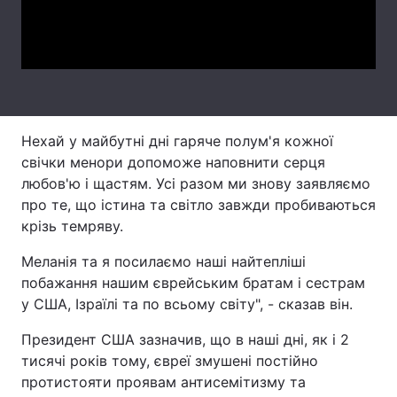
Video
Лонгріди
Відео з Youtube
Статті
Інтерв'ю
Думки
Нехай у майбутні дні гаряче полум'я кожної
свічки менори допоможе наповнити серця
Архів
Вакансії
любов'ю і щастям. Усі разом ми знову заявляємо
Контакти
про те, що істина та світло завжди пробиваються
крізь темряву.
Послуги
Меланія та я посилаємо наші найтепліші
побажання нашим єврейським братам і сестрам
у США, Ізраїлі та по всьому світу", - сказав він.
Президент США зазначив, що в наші дні, як і 2
тисячі років тому, євреї змушені постійно
протистояти проявам антисемітизму та