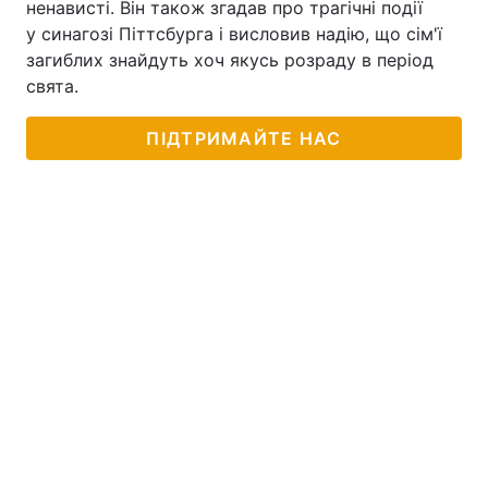
ненависті. Він також згадав про трагічні події
у синагозі Піттсбурга і висловив надію, що сім'ї
Тема оформлення
загиблих знайдуть хоч якусь розраду в період
свята.
ПІДТРИМАЙТЕ НАС