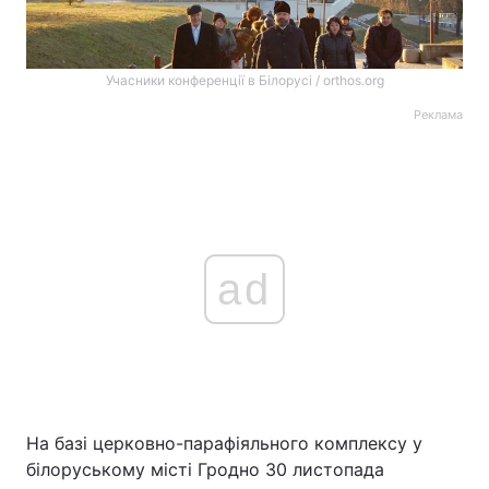
Учасники конференції в Білорусі / orthos.org
Реклама
ad
На базі церковно-парафіяльного комплексу у
білоруському місті Гродно 30 листопада