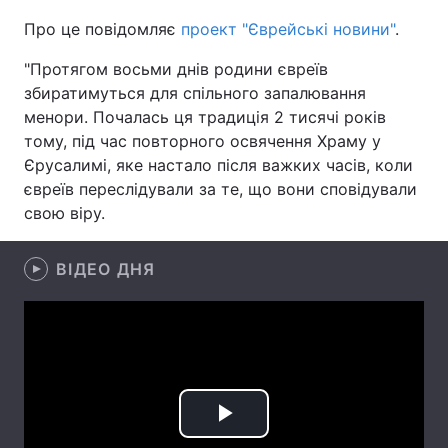
Про це повідомляє
проект "Єврейські новини"
.
"Протягом восьми днів родини євреїв
Головна
Війна
збиратимуться для спільного запалювання
менори. Почалась ця традиція 2 тисячі років
Україна
Політика
тому, під час повторного освячення Храму у
Єрусалимі, яке настало після важких часів, коли
Економіка
Світ
євреїв переслідували за те, що вони сповідували
свою віру.
Спорт
Наука
Техно і зв'язок
Лайт
ВІДЕО ДНЯ
Зброя
Інциденти
Здоров'я
Туризм
Цікавинки
Погода
Play
Екологія
Регіони