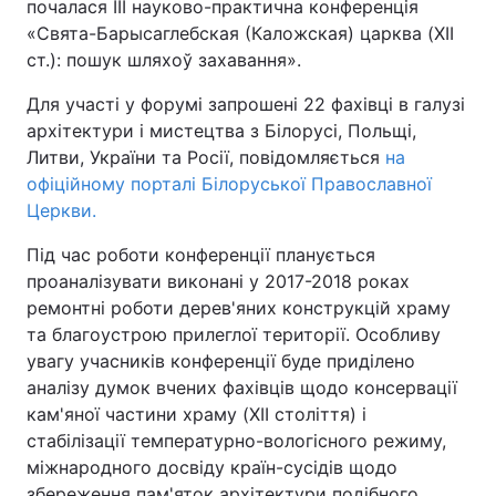
почалася III науково-практична конференція
«Свята-Барысаглебская (Каложская) царква (XII
ст.): пошук шляхоў захавання».
Для участі у форумі запрошені 22 фахівці в галузі
архітектури і мистецтва з Білорусі, Польщі,
Литви, України та Росії, повідомляється
на
офіційному порталі Білоруської Православної
Церкви.
Під час роботи конференції планується
проаналізувати виконані у 2017-2018 роках
ремонтні роботи дерев'яних конструкцій храму
та благоустрою прилеглої території. Особливу
увагу учасників конференції буде приділено
аналізу думок вчених фахівців щодо консервації
кам'яної частини храму (XII століття) і
стабілізації температурно-вологісного режиму,
міжнародного досвіду країн-сусідів щодо
збереження пам'яток архітектури подібного