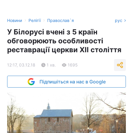
›
›
Новини
Релігії
Православ`я
рус
У Білорусі вчені з 5 країн
обговорюють особливості
реставрації церкви XII століття
12:17, 03.12.18
1 хв.
1695
Підпишіться на нас в Google