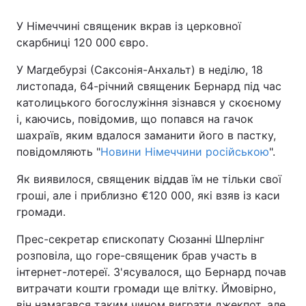
У Німеччині священик вкрав із церковної
скарбниці 120 000 євро.
У Магдебурзі (Саксонія-Анхальт) в неділю, 18
листопада, 64-річний священик Бернард під час
католицького богослужіння зізнався у скоєному
і, каючись, повідомив, що попався на гачок
шахраїв, яким вдалося заманити його в пастку,
повідомляють "
Новини Німеччини російською
".
Як виявилося, священик віддав їм не тільки свої
гроші, але і приблизно €120 000, які взяв із каси
громади.
Прес-секретар єпископату Сюзанні Шперлінг
розповіла, що горе-священик брав участь в
інтернет-лотереї. З'ясувалося, що Бернард почав
витрачати кошти громади ще влітку. Ймовірно,
він намагався таким чином виграти джекпот, але