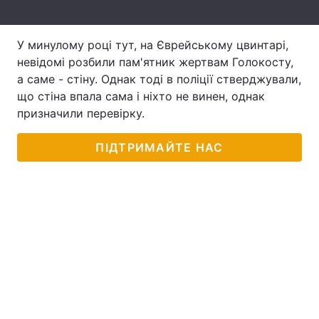
Лонгріди
У минулому році тут, на Єврейському цвинтарі,
невідомі розбили пам'ятник жертвам Голокосту,
Відео з Youtube
Статті
а саме - стіну. Однак тоді в поліції стверджували,
що стіна впала сама і ніхто не винен, однак
Інтерв'ю
Думки
призначили перевірку.
Архів
Вакансії
ПІДТРИМАЙТЕ НАС
Контакти
Послуги