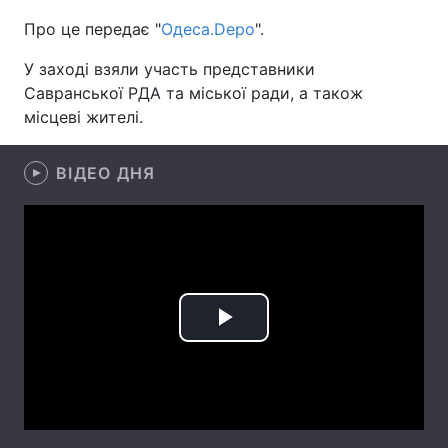
Про це передає "
Одеса.Depo
".
У заході взяли участь представники
Головна
Війна
Савранської РДА та міської ради, а також
місцеві жителі.
Україна
Політика
ВІДЕО ДНЯ
Економіка
Світ
Спорт
Наука
Техно і зв'язок
Лайт
Зброя
Інциденти
Play
Здоров'я
Туризм
Video
Цікавинки
Погода
Екологія
Регіони