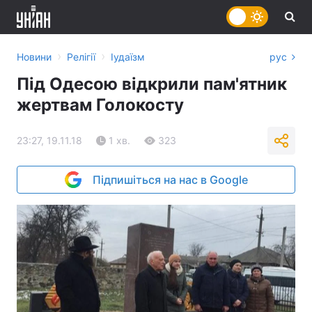
›
›
Новини
Релігії
Іудаїзм
рус
Під Одесою відкрили пам'ятник
жертвам Голокосту
23:27, 19.11.18
1 хв.
323
Підпишіться на нас в Google