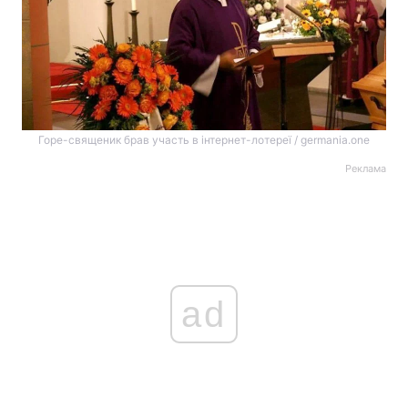
Горе-священик брав участь в інтернет-лотереї / germania.one
Реклама
ad