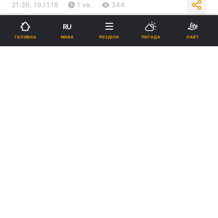
21:36, 19.11.18
1 хв.
344
RU
Підпишіться на нас в Google
МОВА
ГОЛОВНА
РОЗДІЛИ
ПОГОДА
ЛАЙТ
Головне завдання конференції – обмін досвідом та активний діалог
/ news.church.ua
Реклама