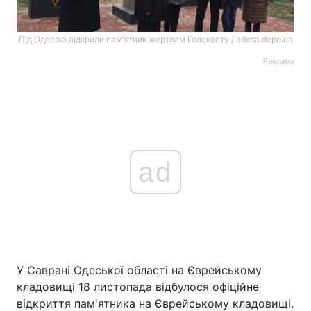
Під Одесою відкрили пам'ятник жертвам Голокосту / odesa.depo.ua
Реклама
ad
У Саврані Одеської області на Єврейському
кладовищі 18 листопада відбулося офіційне
відкриття пам'ятника на Єврейському кладовищі.