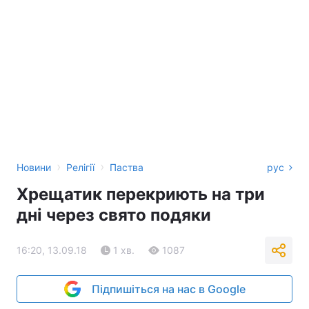
›
›
Новини
Релігії
Паства
рус
Хрещатик перекриють на три
дні через свято подяки
16:20, 13.09.18
1 хв.
1087
Підпишіться на нас в Google