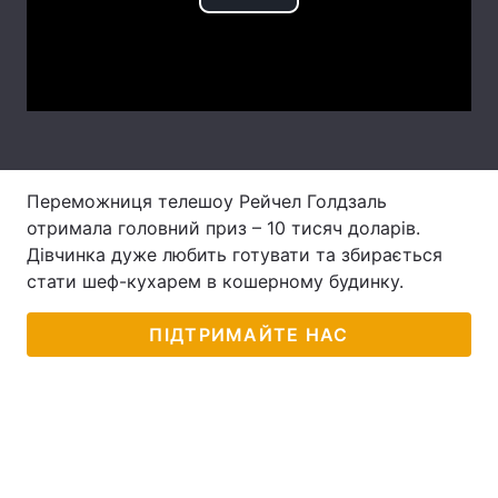
Play
Лонгріди
Video
Відео з Youtube
Статті
Інтерв'ю
Думки
Переможниця телешоу Рейчел Голдзаль
Архів
Вакансії
отримала головний приз – 10 тисяч доларів.
Контакти
Дівчинка дуже любить готувати та збирається
стати шеф-кухарем в кошерному будинку.
Послуги
ПІДТРИМАЙТЕ НАС