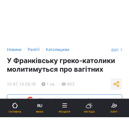
›
›
Новини
Релігії
Католицизм
рус
У Франківську греко-католики
молитимуться про вагітних
15:47, 13.09.18
1 хв.
802
Підпишіться на нас в Google
RU
МОВА
ГОЛОВНА
РОЗДІЛИ
ПОГОДА
ЛАЙТ