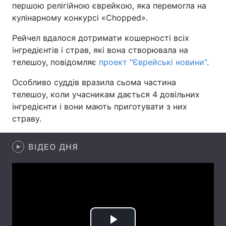
першою релігійною єврейкою, яка перемогла на
кулінарному конкурсі «Chopped».
Рейчел вдалося дотримати кошерності всіх
Головна
Війна
інгредієнтів і страв, які вона створювала на
телешоу, повідомляє
проект "Єврейські новини"
.
Україна
Політика
Особливо суддів вразила сьома частина
Економіка
Світ
телешоу, коли учасникам дається 4 довільних
інгредієнти і вони мають приготувати з них
Спорт
Наука
страву.
Техно і зв'язок
Лайт
ВІДЕО ДНЯ
Зброя
Інциденти
Здоров'я
Туризм
Цікавинки
Погода
Екологія
Регіони