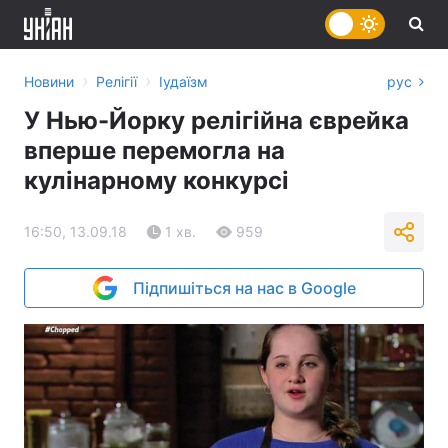
›
›
Новини
Релігії
Іудаїзм
рус
У Нью-Йорку релігійна єврейка
вперше перемогла на
кулінарному конкурсі
16:50, 13.09.18
1 хв.
959
Підпишіться на нас в Google