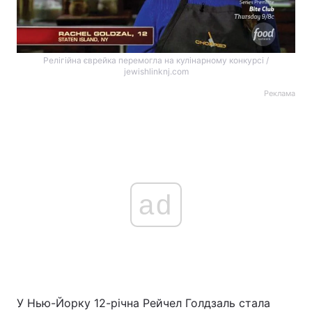
Релігійна єврейка перемогла на кулінарному конкурсі /
jewishlinknj.com
Реклама
ad
У Нью-Йорку 12-річна Рейчел Голдзаль стала