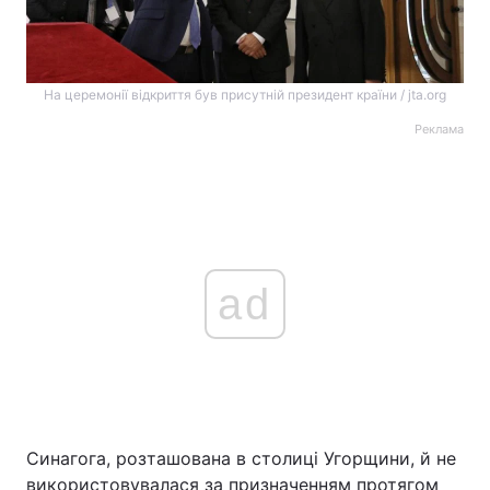
На церемонії відкриття був присутній президент країни / jta.org
Реклама
ad
Синагога, розташована в столиці Угорщини, й не
використовувалася за призначенням протягом