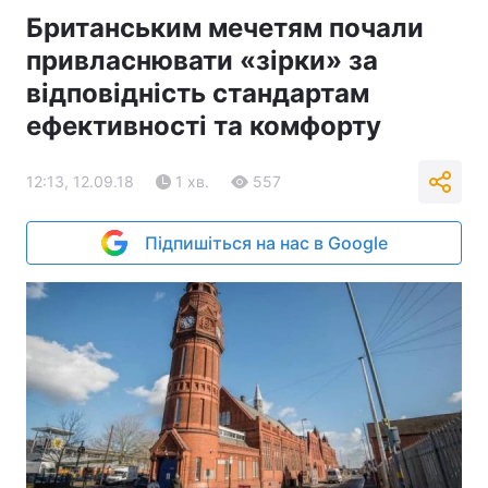
Британським мечетям почали
привласнювати «зірки» за
відповідність стандартам
ефективності та комфорту
12:13, 12.09.18
1 хв.
557
Підпишіться на нас в Google