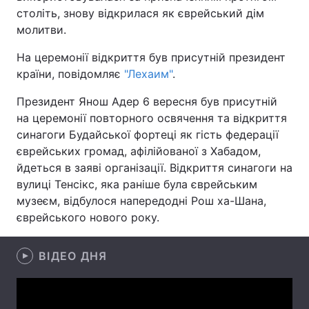
століть, знову відкрилася як єврейський дім
молитви.
На церемонії відкриття був присутній президент
Головна
Війна
країни, повідомляє
"Лехаим"
.
Україна
Політика
Президент Янош Адер 6 вересня був присутній
на церемонії повторного освячення та відкриття
Економіка
Світ
синагоги Будайської фортеці як гість федерації
єврейських громад, афілійованої з Хабадом,
Спорт
Наука
йдеться в заяві організації. Відкриття синагоги на
Техно і зв'язок
Лайт
вулиці Тенсікс, яка раніше була єврейським
музеєм, відбулося напередодні Рош ха-Шана,
Зброя
Інциденти
єврейського нового року.
Здоров'я
Туризм
ВІДЕО ДНЯ
Цікавинки
Погода
Екологія
Регіони