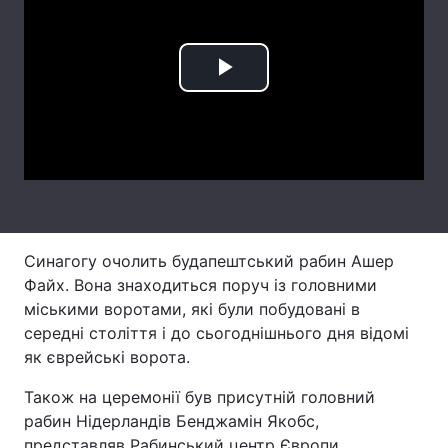
Лонгріди
Play
Відео з Youtube
Статті
Video
Інтерв'ю
Думки
Архів
Вакансії
Контакти
Синагогу очолить будапештський рабин Ашер
Послуги
Файх. Вона знаходиться поруч із головними
міськими воротами, які були побудовані в
середні століття і до сьогоднішнього дня відомі
як єврейські ворота.
Також на церемонії був присутній головний
рабин Нідерландів Бенджамін Якобс,
представляв Рабинський центр Європи.