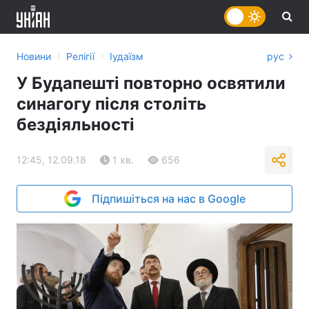
›
›
Новини
Релігії
Іудаїзм
рус
У Будапешті повторно освятили
синагогу після століть
бездіяльності
12:45, 12.09.18
1 хв.
656
Підпишіться на нас в Google