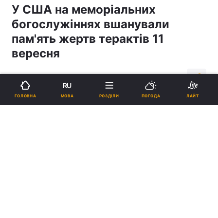
У США на меморіальних
богослужіннях вшанували
пам'ять жертв терактів 11
вересня
11:06, 12.09.18
1 хв.
708
RU
МОВА
ГОЛОВНА
РОЗДІЛИ
ПОГОДА
ЛАЙТ
Підпишіться на нас в Google