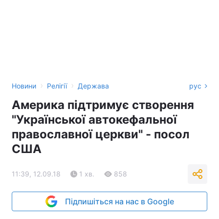
›
›
Новини
Релігії
Держава
рус
Америка підтримує створення
"Української автокефальної
православної церкви" - посол
США
11:39, 12.09.18
1 хв.
858
Підпишіться на нас в Google