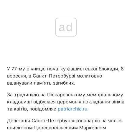
ad
У 77-му річницю початку фашистської блокади, 8
вересня, в Санкт-Петербурзі молитовно
вшанували пам'ять загиблих.
За традицією на Піскаревському меморіальному
кладовищі відбулася церемонія покладання вінків
та квітів, повідомляє
patriarchia.ru.
Делегація Санкт-Петербурзької єпархії на чолі з
єпископом Царськосільським Маркеллом