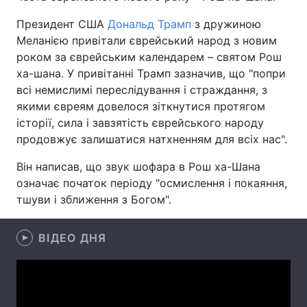
Президент США
Дональд Трамп
з дружиною
Меланією привітали єврейський народ з новим
роком за єврейським календарем – святом Рош
Головна
Війна
ха-шана. У привітанні Трамп зазначив, що "попри
всі немислимі переслідування і страждання, з
Україна
Політика
якими євреям довелося зіткнутися протягом
Економіка
Світ
історії, сила і завзятість єврейського народу
продовжує залишатися натхненням для всіх нас".
Спорт
Наука
Він написав, що звук шофара в Рош ха-Шана
Техно і зв'язок
Лайт
означає початок періоду "осмислення і покаяння,
тшуви і зближення з Богом".
Зброя
Інциденти
ВІДЕО ДНЯ
Здоров'я
Туризм
Цікавинки
Погода
Екологія
Регіони