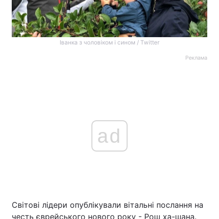
Іванка з чоловіком і сином / Twitter
Реклама
ad
Світові лідери опублікували вітальні послання на
честь єврейського нового року - Рош ха-шана.