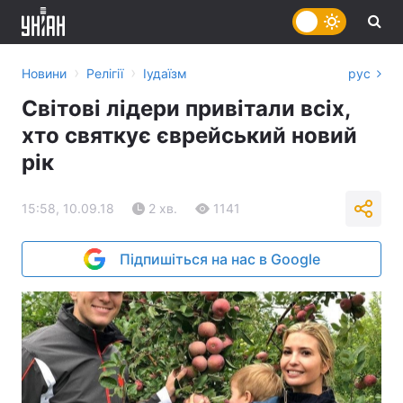
›
›
Новини
Релігії
Іудаїзм
рус
Світові лідери привітали всіх,
хто святкує єврейський новий
рік
15:58, 10.09.18
2 хв.
1141
Підпишіться на нас в Google