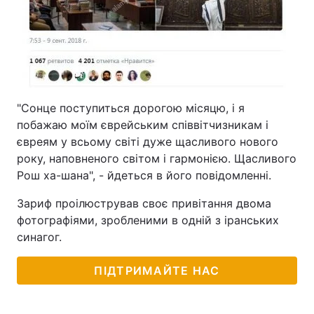
"Сонце поступиться дорогою місяцю, і я
побажаю моїм єврейським співвітчизникам і
євреям у всьому світі дуже щасливого нового
року, наповненого світом і гармонією. Щасливого
Рош ха-шана", - йдеться в його повідомленні.
Зариф проілюстрував своє привітання двома
фотографіями, зробленими в одній з іранських
синагог.
ПІДТРИМАЙТЕ НАС