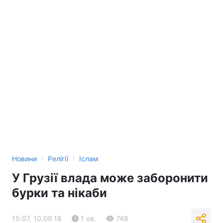
›
›
Новини
Релігії
Іслам
У Грузії влада може заборонити
бурки та нікаби
15:07, 10.09.18
1 хв.
748