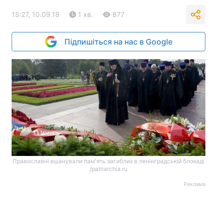
15:27, 10.09.18
1 хв.
877
Підпишіться на нас в Google
Православні вшанували пам'ять загиблих в ленінградській блокаді
/patriarchia.ru
Реклама