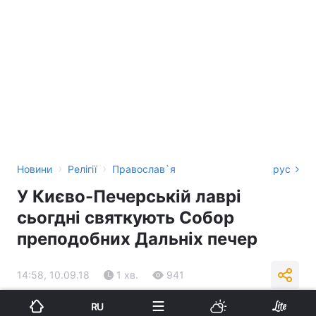
›
›
Новини
Релігії
Православ`я
рус
У Києво-Печерській лаврі
сьогдні святкують Собор
преподобних Дальніх печер
14:58, 10.09.18
1 хв.
941
RU
Підпишіться на нас в Google