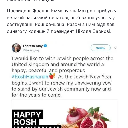
Тема оформлення
Президент Франції Еммануель Макрон прибув у
великій паризькій синагозі, щоб взяти участь у
святкуванні Рош ха-шана. Разом з ним відвідав
синагогу колишній президент Ніколя Саркозі.