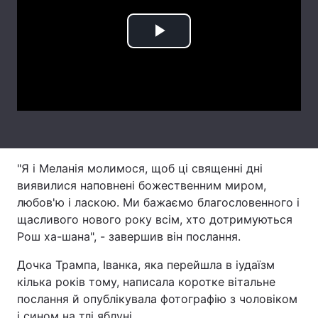
Лонгріди
Play
Відео з Youtube
Статті
Video
Інтерв'ю
Думки
Архів
Вакансії
Контакти
"Я і Меланія молимося, щоб ці священні дні
виявилися наповнені божественним миром,
Послуги
любов'ю і ласкою. Ми бажаємо благословенного і
щасливого нового року всім, хто дотримуються
Рош ха-шана", - завершив він послання.
Дочка Трампа, Іванка, яка перейшла в іудаїзм
кілька років тому, написала коротке вітальне
послання й опублікувала фотографію з чоловіком
і сином на тлі яблуні.