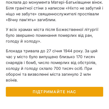
поклала до монумента Матері-Батьківщини вінок.
Біля гранітної стіни з написом «Ніхто не забутий і
ніщо не забуте» священнослужителі проспівали
«Вічну пам'ять» загиблим.
У всіх храмах міста після Божественної літургії
було звершено поминання померлих від ран,
голоду й холоду».
Блокада тривала до 27 січня 1944 року. За цей
час у місто було випущено близько 170 тисяч
снарядів і бомб, число померлих від обстрілів,
холоду й голоду склало 700 тисяч осіб. При
обороні та визволенні міста загинуло 2 млн
воїнів.
ПІДТРИМАЙТЕ НАС