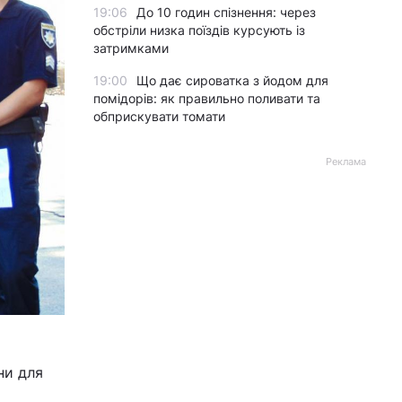
19:06
До 10 годин спізнення: через
обстріли низка поїздів курсують із
затримками
19:00
Що дає сироватка з йодом для
помідорів: як правильно поливати та
обприскувати томати
Реклама
ни для