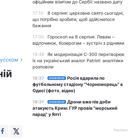
офіційним візитом до Сербії: названо дату
17:10
8 серпня: церковне свято сьогодні,
що потрібно зробити, щоб здійснилося
бажання
17:00
Гороскоп на 8 серпня: Левам –
відпочинок, Козерогам – зустріч з рідними
16:49
Як модернізація С-300 перетворює
русском
їх на український аналог Patriot: аналітики
розповіли
ній
16:37
Росія вдарила по
ОНОВЛЕНО
футбольному стадіону "Чорноморець" в
Одесі (фото, відео)
16:31
Дрони вже пів доби
ОНОВЛЕНО
атакують Крим: ГУР провів "морський
парад" у Ялті
Реклама