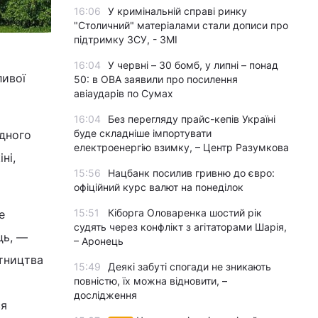
16:06
У кримінальній справі ринку
"Столичний" матеріалами стали дописи про
підтримку ЗСУ, - ЗМІ
16:04
У червні – 30 бомб, у липні – понад
ливої
50: в ОВА заявили про посилення
авіаударів по Сумах
16:04
Без перегляду прайс-кепів Україні
буде складніше імпортувати
одного
електроенергію взимку, – Центр Разумкова
ні,
15:56
Нацбанк посилив гривню до євро:
офіційний курс валют на понеділок
15:51
Кіборга Оловаренка шостий рік
е
судять через конфлікт з агітаторами Шарія,
ць, —
– Аронець
ітництва
15:49
Деякі забуті спогади не зникають
повністю, їх можна відновити, –
дослідження
ся