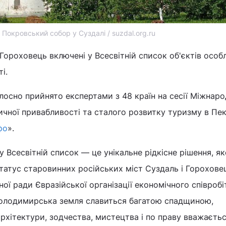
Покровський собор у Суздалі / suzdal.org.ru
 Гороховець включені у Всесвітній список об'єктів особ
і.
лосно прийнято експертами з 48 країн на сесії Міжнар
ичної привабливості та сталого розвитку туризму в Пекі
фо
».
 Всесвітній список — це унікальне рідкісне рішення, як
татус старовинних російських міст Суздаль і Горохове
ної ради Євразійської організації економічного співроб
Володимирська земля славиться багатою спадщиною,
рхітектури, зодчества, мистецтва і по праву вважаєть