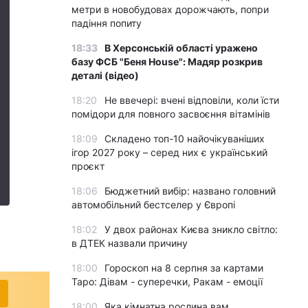
метри в новобудовах дорожчають, попри
падіння попиту
18:33
В Херсонській області уражено
базу ФСБ "Беня House": Мадяр розкрив
деталі (відео)
18:20
Не ввечері: вчені відповіли, коли їсти
помідори для повного засвоєння вітамінів
18:09
Складено топ-10 найочікуваніших
ігор 2027 року – серед них є український
проєкт
18:06
Бюджетний вибір: названо головний
автомобільний бестселер у Європі
18:02
У двох районах Києва зникло світло:
в ДТЕК назвали причину
18:00
Гороскоп на 8 серпня за картами
Таро: Дівам - суперечки, Ракам - емоції
18:00
Яка кімнатна рослина вам