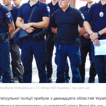
прибули поліцейські з 12 областей України / npu.gov.ua
патрульної поліції прибули з дванадцяти областей Украї
печенні правопорядку на території міста Умані під час