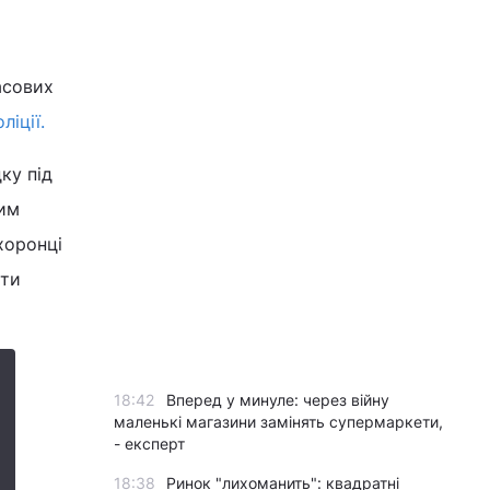
асових
ліції.
ку під
ким
хоронці
ати
18:42
Вперед у минуле: через війну
маленькі магазини замінять супермаркети,
- експерт
18:38
Ринок "лихоманить": квадратні