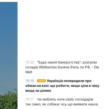
16:22
"Буде хвиля банкрутства": розгром
складів Wildberries боляче бʼють по РФ, - Die
Welt
16:18
Українців попередили про
УНІАН
обман на касі: що робити, якщо ціна в чеку
вища за цінник
16:17
Чи люблять коти своїх господарів
так само, як собаки: ось що виявила наука