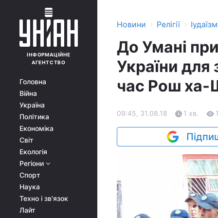
›
›
Новини
Релігії
Іудаїзм
До Умані при
ІНФОРМАЦІЙНЕ
України для
АГЕНТСТВО
час Рош ха-
Головна
Війна
Україна
09:45, 31.08.18
1 хв.
Політика
Економіка
Підпиш
Світ
Екологія
Регіони
Спорт
Наука
Техно і зв'язок
Лайт