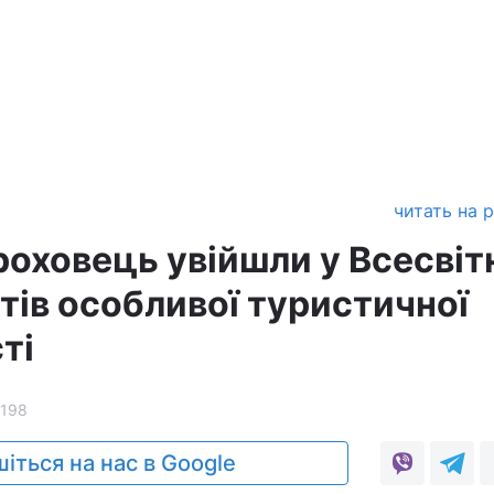
читать на 
роховець увійшли у Всесвіт
тів особливої туристичної
ті
1198
іться на нас в Google