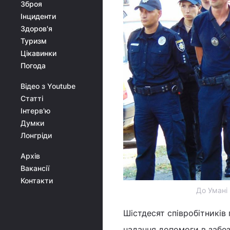
Зброя
Інциденти
Здоров'я
Туризм
Цікавинки
Погода
Відео з Youtube
Статті
Інтерв'ю
Думки
Лонгріди
Архів
Вакансії
Контакти
До Умані 
Шістдесят співробітників 
надання допомоги в забез