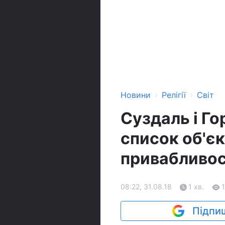
›
›
Новини
Релігії
Світ
Суздаль і Го
список об'єк
привабливос
08:22, 31.08.18
1 хв.
Підпиш