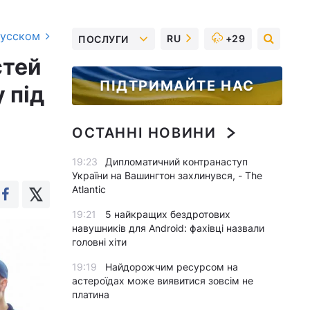
русском
RU
+29
ПОСЛУГИ
стей
ПІДТРИМАЙТЕ НАС
 під
ОСТАННІ НОВИНИ
19:23
Дипломатичний контранаступ
України на Вашингтон захлинувся, - The
Atlantic
19:21
5 найкращих бездротових
навушників для Android: фахівці назвали
головні хіти
19:19
Найдорожчим ресурсом на
астероїдах може виявитися зовсім не
платина