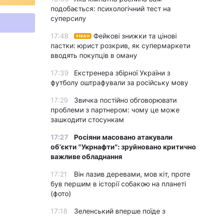
подобається: психологічний тест на
суперсилу
17:48
Фейкові знижки та цінові
УНІАН
пастки: юрист розкрив, як супермаркети
вводять покупців в оману
17:39
Екстренера збірної України з
футболу оштрафували за російську мову
17:29
Звичка постійно обговорювати
проблеми з партнером: чому це може
зашкодити стосункам
17:27
Росіяни масовано атакували
обʼєкти "Укрнафти": зруйновано критично
важливе обладнання
17:21
Він лазив деревами, мов кіт, проте
був першим в історії собакою на планеті
(фото)
17:18
Зеленський вперше поїде з