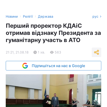
›
›
Новини
Релігії
Держава
рус
Перший проректор КДАіС
отримав відзнаку Президента за
гуманітарну участь в АТО
21:21, 21.08.18
1 хв.
563
Підпишіться на нас в Google