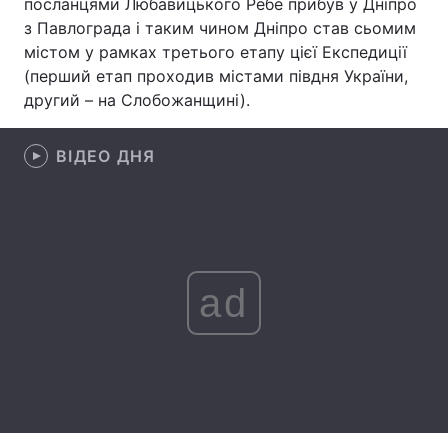
посланцями Любавицького Ребе прибув у Дніпро
з Павлограда і таким чином Дніпро став сьомим
Лонгріди
містом у рамках третього етапу цієї Експедиції
(перший етап проходив містами півдня України,
Відео з Youtube
Статті
другий – на Слобожанщині).
Інтерв'ю
Думки
ВІДЕО ДНЯ
Архів
Вакансії
Контакти
Послуги
ad