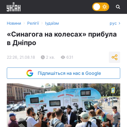
›
›
Новини
Релігії
Іудаїзм
рус
«Синагога на колесах» прибула
в Дніпро
22:26, 21.08.18
2 хв.
631
Підпишіться на нас в Google