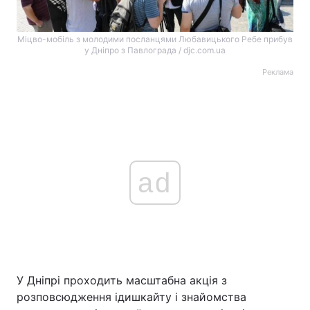
Міцво-мобіль з молодими посланцями Любавицького Ребе прибув
у Дніпро з Павлограда / djc.com.ua
Реклама
ad
У Дніпрі проходить масштабна акція з
розповсюдження ідишкайту і знайомства