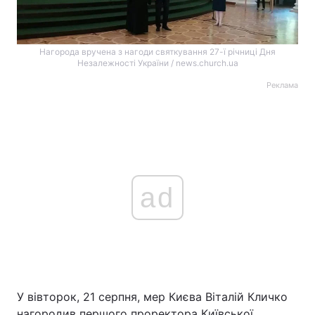
Нагорода вручена з нагоди святкування 27-ї річниці Дня
Незалежності України / news.church.ua
Реклама
ad
У вівторок, 21 серпня, мер Києва Віталій Кличко
нагородив першого проректора Київської