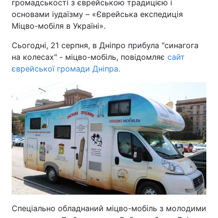
громадськості з єврейською традицією і
основами іудаїзму – «Єврейська експедиція
Міцво-мобіля в Україні».
Головна
Війна
Сьогодні, 21 серпня, в Дніпро прибула "синагога
на колесах" - міцво-мобіль, повідомляє
сайт
Україна
Політика
єврейської громади Дніпра.
Економіка
Світ
Спорт
Наука
Техно і зв'язок
Лайт
Зброя
Інциденти
Здоров'я
Туризм
Цікавинки
Погода
Спеціально обладнаний міцво-мобіль з молодими
Екологія
Регіони