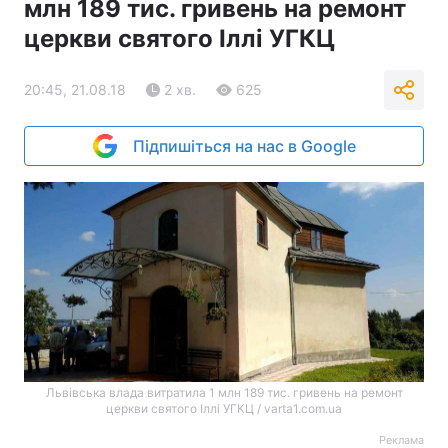
млн 189 тис. гривень на ремонт
церкви святого Іллі УГКЦ
20:45, 21.08.18
2 хв.
625
Підпишіться на нас в Google
Львівська влада витратила 1 млн 189 тис. гривень на ремонт
церкви святого Іллі УГКЦ / varta1.com.ua
Реклама