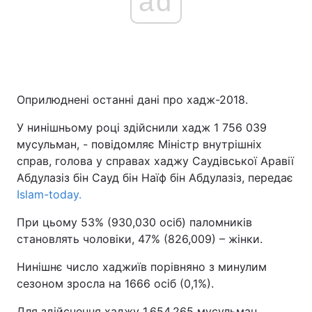
ad
Оприлюднені останні дані про хадж-2018.
У нинішньому році здійснили хадж 1 756 039
мусульман, - повідомляє Міністр внутрішніх
справ, голова у справах хаджу Саудівської Аравії
Абдулазіз бін Сауд бін Наїф бін Абдулазіз, передає
Islam-today.
При цьому 53% (930,030 осіб) паломників
становлять чоловіки, 47% (826,009) – жінки.
Нинішнє число хаджиїв порівняно з минулим
сезоном зросла на 1666 осіб (0,1%).
Для здійснення хаджу 1,654,265 мусульман