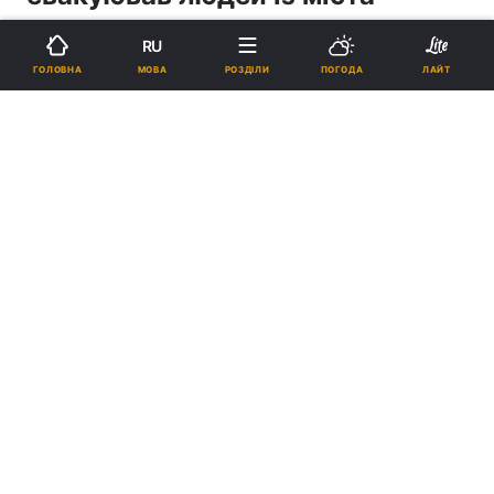
RU
20:01, 20.08.18
2 хв.
951
МОВА
ГОЛОВНА
РОЗДІЛИ
ПОГОДА
ЛАЙТ
Підпишіться на нас в Google
Пастор церкви «Добра звістка» Петро Дудник / facebook / Петро
Дудник
Реклама