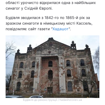
області урочисто відкрилася одна з найбільших
синагог у Східній Європі.
Будівля зводилася з 1842-го по 1865-й рік за
Головна
Війна
зразком синагоги в німецькому місті Кассель,
повідомляє сайт газети "
Хадашот
".
Україна
Політика
Економіка
Світ
Спорт
Наука
Техно і зв'язок
Лайт
Зброя
Інциденти
Здоров'я
Туризм
Цікавинки
Погода
Будівля до реконструкції / hadashot.kiev.ua
Екологія
Регіони