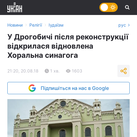
›
›
Новини
Релігії
Іудаїзм
рус
У Дрогобичі після реконструкції
відкрилася відновлена
Хоральна синагога
21:20, 20.08.18
1 хв.
1603
Підпишіться на нас в Google