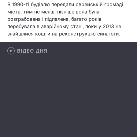
В 1990-ті будівлю передали єврейській громаді
Лонгріди
міста, тим не менш, пізніше вона була
розграбована і підпалена, багато років
перебувала в аварійному стані, поки у 2013 не
Відео з Youtube
Статті
знайшлися кошти на реконструкцію синагоги.
Інтерв'ю
Думки
ВІДЕО ДНЯ
Архів
Вакансії
Контакти
Послуги