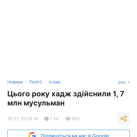
›
›
Новини
Релігії
Іслам
рус
Цього року хадж здійснили 1, 7
млн мусульман
20:21, 20.08.18
1 хв.
960
Підпишіться на нас в Google