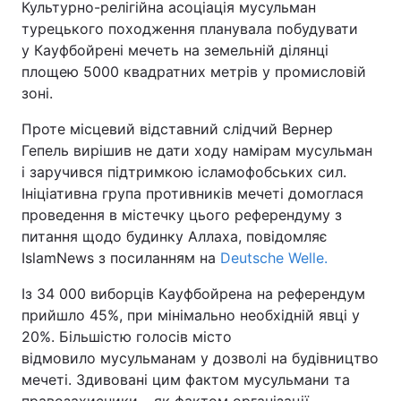
Культурно-релігійна асоціація мусульман
турецького походження планувала побудувати
у Кауфбойрені мечеть на земельній ділянці
площею 5000 квадратних метрів у промисловій
зоні.
Проте місцевий відставний слідчий Вернер
Гепель вирішив не дати ходу намірам мусульман
і заручився підтримкою ісламофобських сил.
Ініціативна група противників мечеті домоглася
проведення в містечку цього референдуму з
питання щодо будинку Аллаха, повідомляє
IslamNews з посиланням на
Deutsche Welle.
Із 34 000 виборців Кауфбойрена на референдум
прийшло 45%, при мінімально необхідній явці у
20%. Більшістю голосів місто
відмовило мусульманам у дозволі на будівництво
мечеті. Здивовані цим фактом мусульмани та