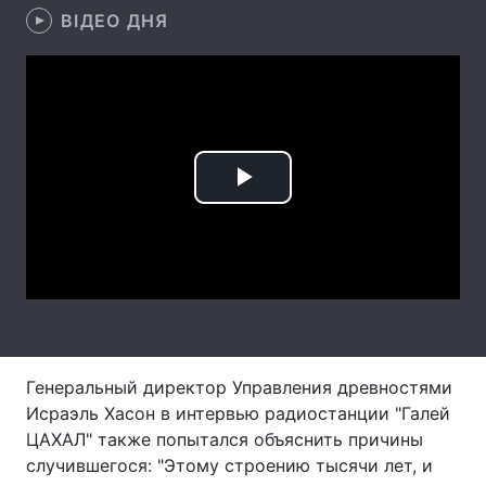
ВІДЕО ДНЯ
Лонгріди
Відео з Youtube
Статті
Інтерв'ю
Думки
Play
Архів
Вакансії
Video
Контакти
Послуги
Генеральный директор Управления древностями
Исраэль Хасон в интервью радиостанции "Галей
ЦАХАЛ" также попытался объяснить причины
случившегося: "Этому строению тысячи лет, и