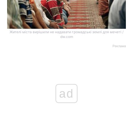
Жителі міста вирішили не надавати громадські землі для мечеті /
dw.com
Реклама
ad