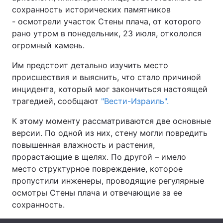
сохранность исторических памятников
- осмотрели участок Стены плача, от которого
рано утром в понедельник, 23 июля, откололся
Головна
Війна
огромный камень.
Им предстоит детально изучить место
Україна
Політика
происшествия и выяснить, что стало причиной
Економіка
Світ
инцидента, который мог закончиться настоящей
трагедией, сообщают
"Вести-Израиль".
Спорт
Наука
К этому моменту рассматриваются две основные
Техно і зв'язок
Лайт
версии. По одной из них, стену могли повредить
повышенная влажность и растения,
Зброя
Інциденти
прорастающие в щелях. По другой – имело
место структурное повреждение, которое
Здоров'я
Туризм
пропустили инженеры, проводящие регулярные
осмотры Стены плача и отвечающие за ее
Цікавинки
Погода
сохранность.
Екологія
Регіони