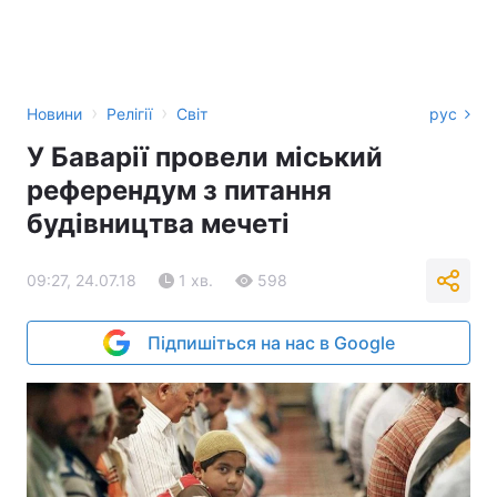
›
›
Новини
Релігії
Світ
рус
У Баварії провели міський
референдум з питання
будівництва мечеті
09:27, 24.07.18
1 хв.
598
Підпишіться на нас в Google