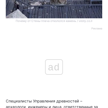
Почему от Стены плача откололся камень / vesty.co.il
Реклама
ad
Специалисты Управления древностей –
археологи, инженеры и лица, ответственные за