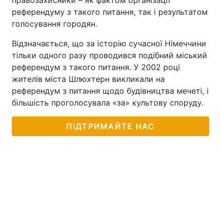
правозахисники – як фактом організації
референдуму з такого питання, так і результатом
голосування городян.
Відзначається, що за історію сучасної Німеччини
тільки одного разу проводився подібний міський
референдум з такого питання. У 2002 році
жителів міста Шлюхтерн викликали на
референдум з питання щодо будівництва мечеті, і
більшість проголосувала «за» культову споруду.
ПІДТРИМАЙТЕ НАС