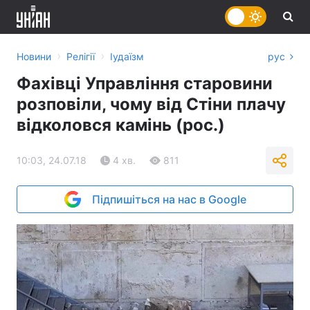
›
›
Новини
Релігії
Іудаїзм
рус
Фахівці Управління старовини
розповіли, чому від Стіни плачу
відколовся камінь (рос.)
10:03, 24.07.18
4 хв.
811
Підпишіться на нас в Google