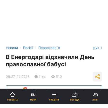
›
›
Новини
Релігії
Православ`я
рус
В Енергодарі відзначили День
православної бабусі
08:27, 24.07.18
1 хв.
510
Підпишіться на нас в Google
RU
МОВА
ГОЛОВНА
РОЗДІЛИ
ПОГОДА
ЛАЙТ