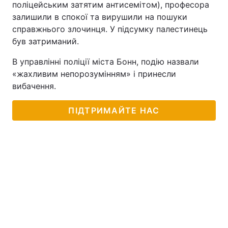
поліцейським затятим антисемітом), професора
залишили в спокої та вирушили на пошуки
Тема оформлення
справжнього злочинця. У підсумку палестинець
був затриманий.
В управлінні поліції міста Бонн, подію назвали
«жахливим непорозумінням» і принесли
вибачення.
ПІДТРИМАЙТЕ НАС