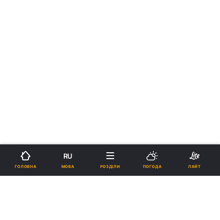
RU
МОВА
ГОЛОВНА
РОЗДІЛИ
ПОГОДА
ЛАЙТ
›
›
Новини
Релігії
Православ`я
рус
Митрополит Павел нагадав про