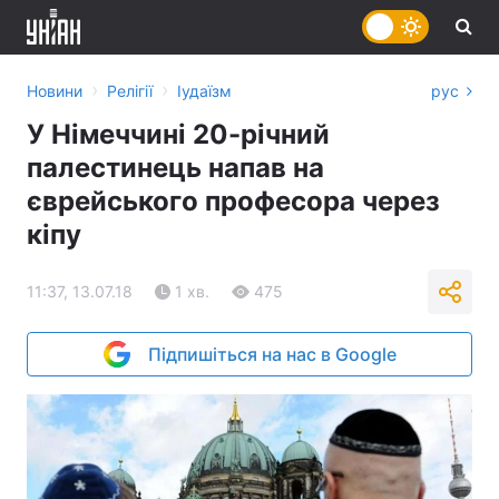
›
›
Новини
Релігії
Іудаїзм
рус
У Німеччині 20-річний
палестинець напав на
єврейського професора через
кіпу
11:37, 13.07.18
1 хв.
475
Підпишіться на нас в Google