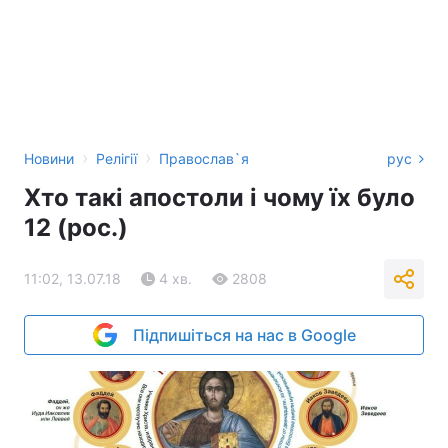
›
›
Новини
Релігії
Православ`я
рус
Хто такі апостоли і чому їх було
12 (рос.)
11:02, 13.07.18
4 хв.
2808
Підпишіться на нас в Google