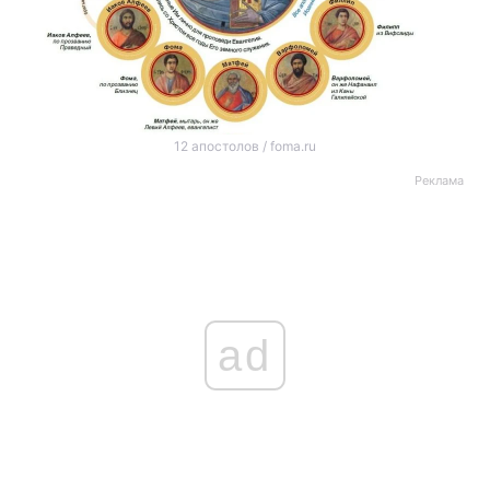
12 апостолов / foma.ru
Реклама
ad