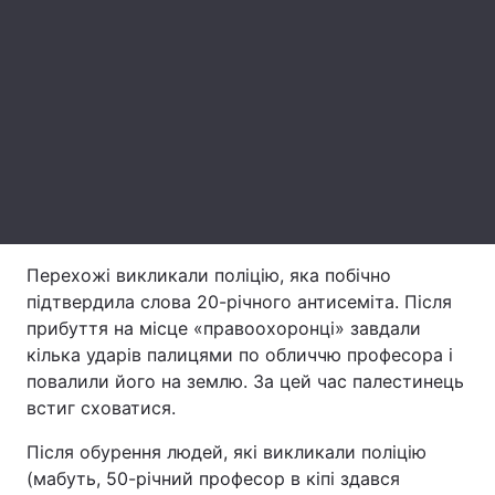
Лонгріди
Відео з Youtube
Статті
Інтерв'ю
Думки
Архів
Вакансії
Контакти
Перехожі викликали поліцію, яка побічно
Послуги
підтвердила слова 20-річного антисеміта. Після
прибуття на місце «правоохоронці» завдали
кілька ударів палицями по обличчю професора і
повалили його на землю. За цей час палестинець
встиг сховатися.
Після обурення людей, які викликали поліцію
(мабуть, 50-річний професор в кіпі здався