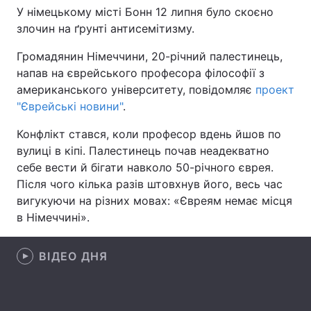
У німецькому місті Бонн 12 липня було скоєно
злочин на ґрунті антисемітизму.
Громадянин Німеччини, 20-річний палестинець,
Головна
Війна
напав на єврейського професора філософії з
американського університету, повідомляє
проект
Україна
Політика
"Єврейські новини"
.
Економіка
Світ
Конфлікт стався, коли професор вдень йшов по
вулиці в кіпі. Палестинець почав неадекватно
Спорт
Наука
себе вести й бігати навколо 50-річного єврея.
Техно і зв'язок
Лайт
Після чого кілька разів штовхнув його, весь час
вигукуючи на різних мовах: «Євреям немає місця
Зброя
Інциденти
в Німеччині».
Здоров'я
Туризм
ВІДЕО ДНЯ
Цікавинки
Погода
Екологія
Регіони