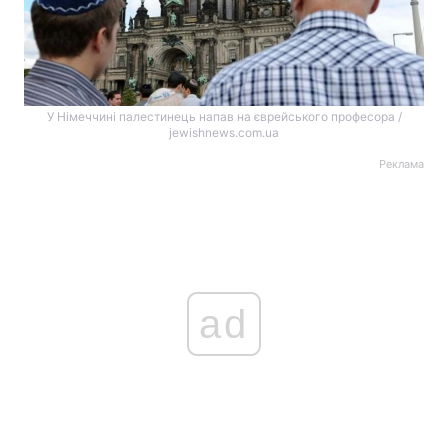
У Німеччині палестинець напав на єврейського професора /
jewishnews.com.ua
Реклама
ad