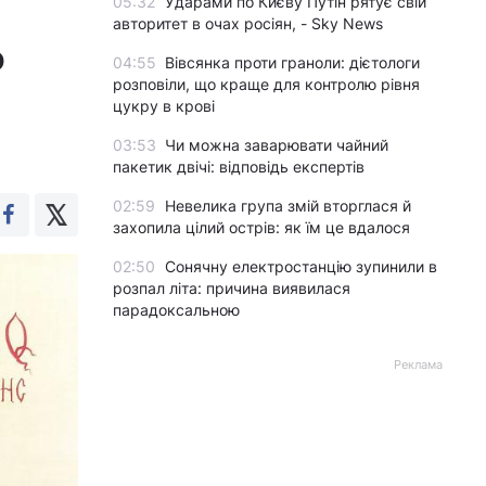
05:32
Ударами по Києву Путін рятує свій
авторитет в очах росіян, - Sky News
о
04:55
Вівсянка проти граноли: дієтологи
розповіли, що краще для контролю рівня
цукру в крові
03:53
Чи можна заварювати чайний
пакетик двічі: відповідь експертів
02:59
Невелика група змій вторглася й
захопила цілий острів: як їм це вдалося
02:50
Сонячну електростанцію зупинили в
розпал літа: причина виявилася
парадоксальною
Реклама