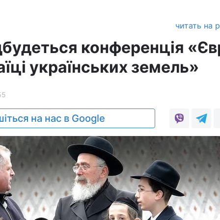
читать на 
дбудеться конференція «Євр
аїці українських земель»
55
іться на нас в Google