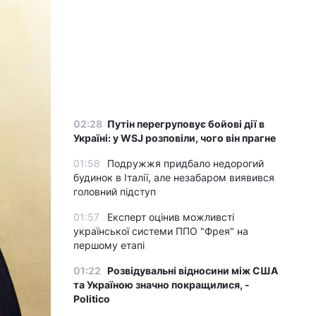
02:28
Путін перегруповує бойові дії в
Україні: у WSJ розповіли, чого він прагне
01:58
Подружжя придбало недорогий
будинок в Італії, але незабаром виявився
головний підступ
01:57
Експерт оцінив можливсті
української системи ППО "Фрея" на
першому етапі
01:22
Розвідувальні відносини між США
та Україною значно покращилися, -
Politico