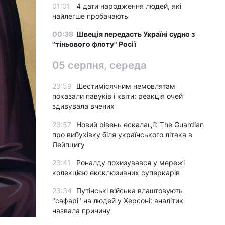
01:01
4 дати народження людей, які
найлегше пробачають
00:38
Швеція передасть Україні судно з
"тіньового флоту" Росії
05 серпня, середа
23:59
Шестимісячним немовлятам
показали павуків і квіти: реакція очей
здивувала вчених
23:57
Новий рівень ескалації: The Guardian
про вибухівку біля українського літака в
Лейпцигу
23:41
Роналду похизувався у мережі
колекцією ексклюзивних суперкарів
23:34
Путінські війська влаштовують
"сафарі" на людей у Херсоні: аналітик
назвала причину