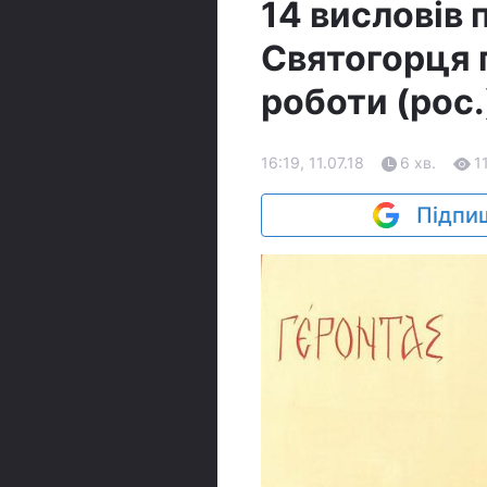
14 висловів 
Святогорця 
роботи (рос.
16:19, 11.07.18
6 хв.
1
Підпиш