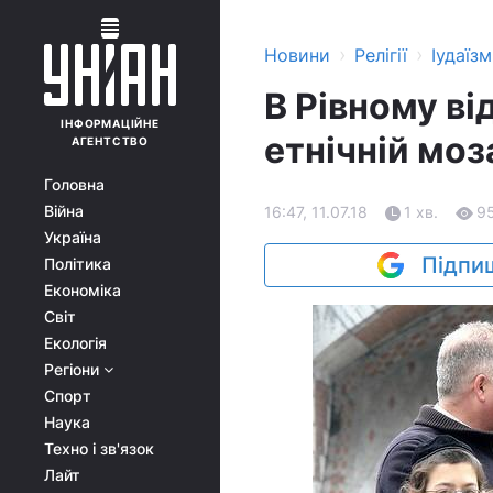
›
›
Новини
Релігії
Іудаїзм
В Рівному ві
ІНФОРМАЦІЙНЕ
етнічній моз
АГЕНТСТВО
Головна
Війна
16:47, 11.07.18
1 хв.
9
Україна
Підпиш
Політика
Економіка
Світ
Екологія
Регіони
Спорт
Наука
Техно і зв'язок
Лайт