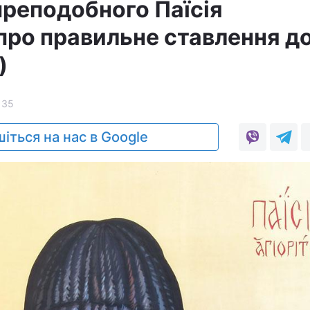
преподобного Паїсія
про правильне ставлення д
)
135
іться на нас в Google