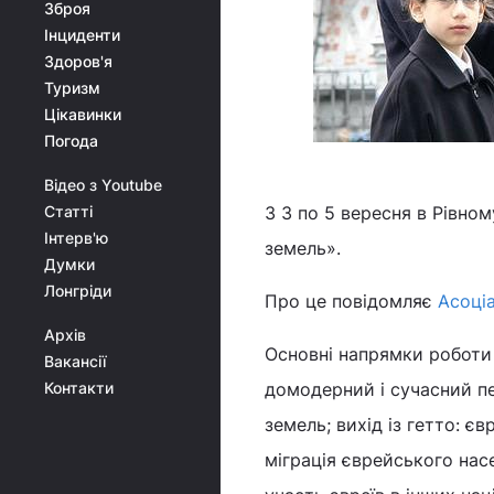
Зброя
Інциденти
Здоров'я
Туризм
Цікавинки
Погода
Відео з Youtube
Статті
З 3 по 5 вересня в Рівном
Інтерв'ю
земель».
Думки
Лонгріди
Про це повідомляє
Асоціа
Архів
Основні напрямки роботи 
Вакансії
Контакти
домодерний і сучасний пе
земель; вихід із гетто: єв
міграція єврейського насе