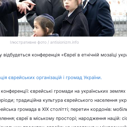
Ілюстративне фото / antisionizm.info
у відбудеться конференція «Євреї в етнічній мозаїці укр
ція єврейських організацій і громад України.
конференції: єврейські громади на українських землях
ріоди; традиційна культура єврейського населення укр
рейська громада в XIX столітті; перетин кордонів: мобіль
лення; євреї в міському просторі; народження націй: сіо