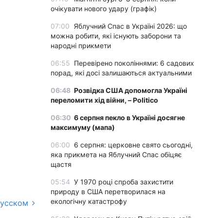
очікувати нового удару (графік)
07:00
Яблучний Спас в Україні 2026: що
можна робити, які існують заборони та
народні прикмети
06:55
Перевірено поколіннями: 6 садових
порад, які досі залишаються актуальними
06:48
Розвідка США допомогла Україні
переломити хід війни, – Politico
06:30
6 серпня пекло в Україні досягне
максимуму (мапа)
06:00
6 серпня: церковне свято сьогодні,
яка прикмета на Яблучний Спас обіцяє
щастя
05:54
У 1970 році спроба захистити
природу в США перетворилася на
екологічну катастрофу
русском