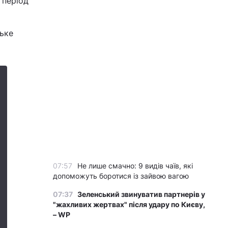
 період
ське
07:57
Не лише смачно: 9 видів чаїв, які
допоможуть боротися із зайвою вагою
07:37
Зеленський звинуватив партнерів у
"жахливих жертвах" після удару по Києву,
– WP