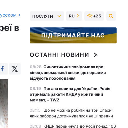
русском
RU
+25
ПОСЛУГИ
еї в
ПІДТРИМАЙТЕ НАС
ОСТАННІ НОВИНИ
08:28
Синоптикиня повідомила про
кінець аномальної спеки: де першими
відчують похолодання
08:19
Погана новина для України: Росія
отримала ракети КНДР у критичний
момент, - TWZ
08:15
Що не можна робити на три Спаси:
яких заборон дотримувалися наші предки
08:08
КНДР перекинула до Росії понад 100