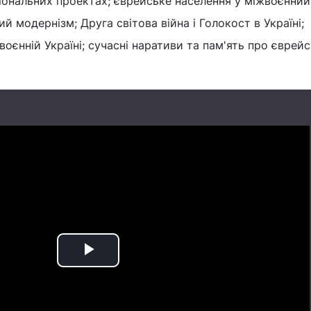
ціональних проектах; єврейське населення у міжвоєнний
ий модернізм; Друга світова війна і Голокост в Україні;
оєнній Україні; сучасні наративи та пам'ять про єврей
Play
Video