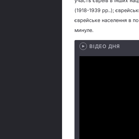
участь євреїв в інших на
(1918-1939 рр..); єврейськ
єврейське населення в пов
минуле.
ВІДЕО ДНЯ