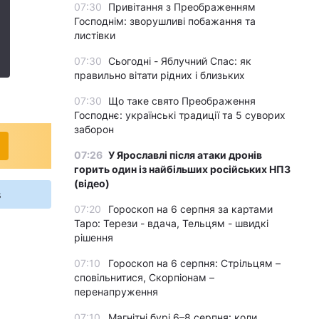
07:30
Привітання з Преображенням
Господнім: зворушливі побажання та
листівки
07:30
Сьогодні - Яблучний Спас: як
правильно вітати рідних і близьких
07:30
Що таке свято Преображення
Господнє: українські традиції та 5 суворих
заборон
07:26
У Ярославлі після атаки дронів
горить один із найбільших російських НПЗ
(відео)
s
07:20
Гороскоп на 6 серпня за картами
Таро: Терези - вдача, Тельцям - швидкі
рішення
07:10
Гороскоп на 6 серпня: Стрільцям –
сповільнитися, Скорпіонам –
перенапруження
07:10
Магнітні бурі 6–8 серпня: коли